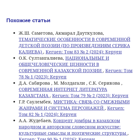
Похожие статьи
Ж.Ш. Саметова, Акмарал Дауткулова,
ТЕМАТИЧЕСКИЕ ОСОБЕННОСТИ В СОВРЕМЕННОЙ
ДЕТСКОЙ ПОЭЗИИ (ПО ПРОИЗВЕДЕНИЯМ СЕРИКА
КАЛИЕВА)
,
Keruen: Том 83 № 2 (2024): Керуен
О.К. Султангалиева,
НАЦИОНАЛЬНЫЕ И
ОБЩЕЧЕЛОВЕЧЕСКИЕ ЦЕННОСТИ В
СОВРЕМЕННОЙ КАЗАХСКОЙ ПОЭЗИИ
,
Keruen: Том
78 № 1 (2023): Керуен
Д.А. Сабирова , М. Молдагали , С.К. Серикова ,
СОВРЕМЕННАЯ ИНТЕРНЕТ ЛИТЕРАТУРА
КАЗАХСТАНА
,
Keruen: Том 79 № 2 (2023): Керуен
Г.Р. Саулембек,
МИСТИКА: СВЯЗЬ СО СМЕЖНЫМИ
ЖАНРАМИ И СИСТЕМА ПЕРСОНАЖЕЙ
,
Keruen:
Том 82 № 1 (2024): Керуен
А.А. Жудебаев,
Концепт домбры в казахском
народном и авторском словесном искусстве:
культурные смыслы и поэтические структуры
,
Keruen: Том 90 № 1 (2026): Керуен