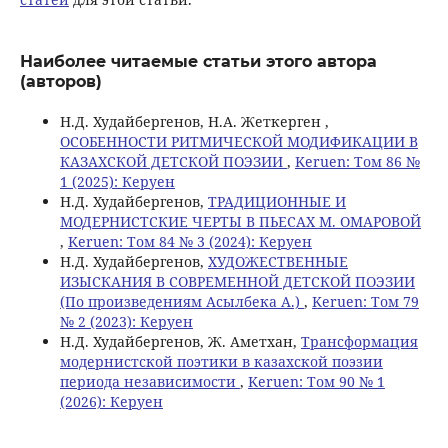
Наиболее читаемые статьи этого автора
(авторов)
Н.Д. Худайбергенов, Н.А. Жеткерген ,
ОСОБЕННОСТИ РИТМИЧЕСКОЙ МОДИФИКАЦИИ В
КАЗАХСКОЙ ДЕТСКОЙ ПОЭЗИИ
,
Keruen: Том 86 №
1 (2025): Керуен
Н.Д. Худайбергенов,
ТРАДИЦИОННЫЕ И
МОДЕРНИСТСКИЕ ЧЕРТЫ В ПЬЕСАХ М. ОМАРОВОЙ
,
Keruen: Том 84 № 3 (2024): Керуен
Н.Д. Худайбергенов,
ХУДОЖЕСТВЕННЫЕ
ИЗЫСКАНИЯ В СОВРЕМЕННОЙ ДЕТСКОЙ ПОЭЗИИ
(По произведениям Асылбека А.)
,
Keruen: Том 79
№ 2 (2023): Керуен
Н.Д. Худайбергенов, Ж. Аметхан,
Трансформация
модернистской поэтики в казахской поэзии
периода независимости
,
Keruen: Том 90 № 1
(2026): Керуен