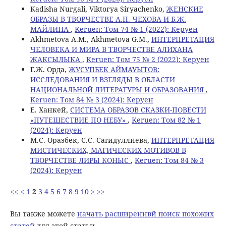
Kadisha Nurgali, Viktorya Siryachenko,
ЖЕНСКИЕ
ОБРАЗЫ В ТВОРЧЕСТВЕ А.П. ЧЕХОВА И Б.Ж.
МАЙЛИНА
,
Keruen: Том 74 № 1 (2022): Керуен
Akhmetova A.M., Akhmetova G.M.,
ИНТЕРПРЕТАЦИЯ
ЧЕЛОВЕКА И МИРА В ТВОРЧЕСТВЕ АЛИХАНА
ЖАКСЫЛЫКА
,
Keruen: Том 75 № 2 (2022): Керуен
Г.Ж. Орда,
ЖУСУПБЕК АЙМАУЫТОВ:
ИССЛЕДОВАНИЯ И ВЗГЛЯДЫ В ОБЛАСТИ
НАЦИОНАЛЬНОЙ ЛИТЕРАТУРЫ И ОБРАЗОВАНИЯ
,
Keruen: Том 84 № 3 (2024): Керуен
Е. Ханкей,
СИСТЕМА ОБРАЗОВ СКАЗКИ-ПОВЕСТИ
«ПУТЕШЕСТВИЕ ПО НЕБУ»
,
Keruen: Том 82 № 1
(2024): Керуен
М.С. Оразбек, С.C. Сагидуллиева,
ИНТЕРПРЕТАЦИЯ
МИСТИЧЕСКИХ, МАГИЧЕСКИХ МОТИВОВ В
ТВОРЧЕСТВЕ ЛИРЫ КОНЫС
,
Keruen: Том 84 № 3
(2024): Керуен
<<
<
1
2
3
4
5
6
7
8
9
10
>
>>
Вы также можете
начать расширеннвй поиск похожих
статей
для этой статьи.