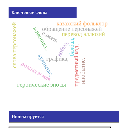
Ключевые слова
казахский фольклор
слова персонажей
живопись,
обращение персонажей
память
перевод аллюзий
балбал,
кобыз,
предметный код,
кулпытас,
графика,
инобытие,
родная земля
героические эпосы
Индексируется