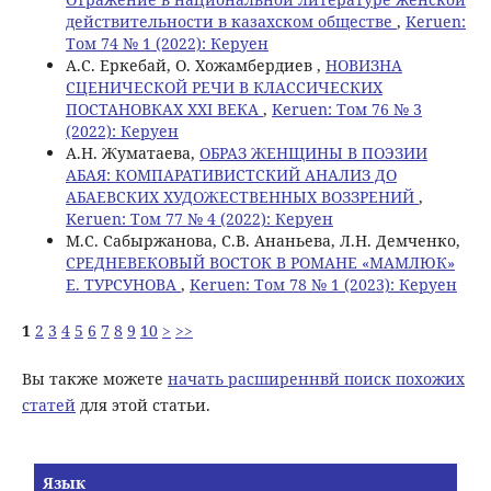
действительности в казахском обществе
,
Keruen:
Том 74 № 1 (2022): Керуен
А.С. Еркебай, О. Хожамбердиев ,
НОВИЗНА
СЦЕНИЧЕСКОЙ РЕЧИ В КЛАССИЧЕСКИХ
ПОСТАНОВКАХ XXI ВЕКА
,
Keruen: Том 76 № 3
(2022): Керуен
A.Н. Жуматаева,
ОБРАЗ ЖЕНЩИНЫ В ПОЭЗИИ
АБАЯ: КОМПАРАТИВИСТСКИЙ АНАЛИЗ ДО
АБАЕВСКИХ ХУДОЖЕСТВЕННЫХ ВОЗЗРЕНИЙ
,
Keruen: Том 77 № 4 (2022): Керуен
M.С. Сабыржанова, С.В. Ананьева, Л.Н. Демченко,
СРЕДНЕВЕКОВЫЙ ВОСТОК В РОМАНЕ «МАМЛЮК»
Е. ТУРСУНОВА
,
Keruen: Том 78 № 1 (2023): Керуен
1
2
3
4
5
6
7
8
9
10
>
>>
Вы также можете
начать расширеннвй поиск похожих
статей
для этой статьи.
Язык