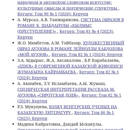
народном и авторском словесном искусстве:
культурные смыслы и поэтические структуры
,
Keruen: Том 90 № 1 (2026): Керуен
А. Мурсал, А.В. Танжарикова,
СИСТЕМА ОБРАЗОВ В
РОМАНЕ К. ШАБДАНУЛЫ «КЫЛМЫС
(ПРЕСТУПЛЕНИЕ)»
,
Keruen: Том 81 № 4 (2023):
Керуен
Ж.О. Мамбетов, A.M. Тойбазар,
ХУДОЖЕСТВЕННЫЙ
ОБРАЗ АУЭЗОВА В РОМАНЕ ЗЕЙНОЛЛЫ КАБДОЛОВА
«МОЙ АУЭЗОВ»
,
Keruen: Том 82 № 1 (2024): Керуен
З.А. Ыдырыс, Ж.А. Аксакалова , Б.Р. Карабалаева,
«IZDER» В СОВРЕМЕННОЙ КАЗАХСКОЙ ЖИВОПИСИ
ЖУМАКЫНА КАЙРАМБАЕВА
,
Keruen: Том 82 № 1
(2024): Керуен
А. Акимбек, З.У. Исламбаева, А.Ы. Жумаш,
СЦЕНИЧЕСКАЯ ИНТЕРПРЕТАЦИЯ РАССКАЗА М.
АУЭЗОВА «СИРОТСКАЯ ДОЛЯ»
,
Keruen: Том 82 № 1
(2024): Керуен
Р.З. Мукушева,
ВЗЛЯД ВЕНГЕРСКИХ УЧЕНЫХ НА
КАЗАХСКУЮ ЛИТЕРАТУРУ
,
Keruen: Том 86 № 1
(2025): Керуен
Мадина Кайратовна, Дандай Ыскакулы,
Отражение в национальной литературе женской