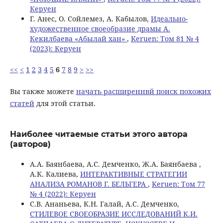
Керуен
Г. Анес, О. Сойлемез, А. Кабылов,
Идеально-
художественное своеобразие драмы А.
Кекилбаева «Абылай хан»
,
Keruen: Том 81 № 4
(2023): Керуен
<<
<
1
2
3
4
5
6
7
8
9
>
>>
Вы также можете
начать расширеннвй поиск похожих
статей
для этой статьи.
Наиболее читаемые статьи этого автора
(авторов)
А.А. Баянбаева, А.С. Демченко, Ж.А. Баянбаева ,
А.К. Калиева,
ИНТЕРАКТИВНЫЕ СТРАТЕГИИ
АНАЛИЗА РОМАНОВ Г. БЕЛЬГЕРА
,
Keruen: Том 77
№ 4 (2022): Керуен
С.В. Ананьева, К.Н. Галай, А.С. Демченко,
СТИЛЕВОЕ СВОЕОБРАЗИЕ ИССЛЕДОВАНИЙ К.И.