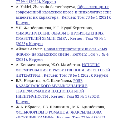
77 № 4 (2022): Керуен
A. Yakici, Zhansulu Sarsenbayeva,
Образ женщин в
современной казахской прозе и психологические
аспекты их характера
,
Keruen: Том 73 № 4 (2021):
Керуен
У.Н. Жанбершиева, К.Т. Кудайбергенова,
СИМВОЛИЧЕСКИЕ ОБРАЗЫ В ПРОИЗВЕДЕНИЯХ
СКАЗИТЕЛЕЙ ЗЕМЛИ СЫРА
,
Keruen: Том 78 № 1
(2023): Керуен
Айжан Ахмет,
Новая итерпретация пьесы «Кыз
Жибек» на казахской сцене
,
Keruen: Том 73 № 4
(2021): Керуен
А. Кенжекожаева, Ж.О. Мамбетов,
ИСТОРИЯ
ФОРМИРОВАНИЯ И РАЗВИТИЯ ПОНЯТИЯ СЕТЕВОЙ
ЛИТЕРАТУРЫ
,
Keruen: Том 78 № 1 (2023): Керуен
В.Е. Недлина, А.С. Калибаева,
РОЛЬ
КАЗАХСТАНСКОГО МУЗЫКОЗНАНИЯ В
ТРАНСФОРМАЦИИ НАЦИОНАЛЬНОЙ
ИДЕНТИЧНОСТИ
,
Keruen: Том 82 № 1 (2024):
Керуен
Ж.Б. Ибраева, Г.З. Шашкина , М.К. Адилбекова,
ФОЛЬКЛОРИЗМ В РОМАНЕ А. ЖАКСЫЛЫКОВА
«ПОЮЩИЕ КАМНИ»
,
Keruen: Том 77 № 4 (2022):