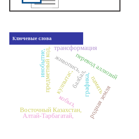
Ключевые слова
трансформация
предметный код,
инобытие,
перевод аллюзий
живопись,
кулпытас,
балбал,
графика,
память
родная земля
кобыз,
Восточный Казахстан,
Алтай-Тарбагатай,