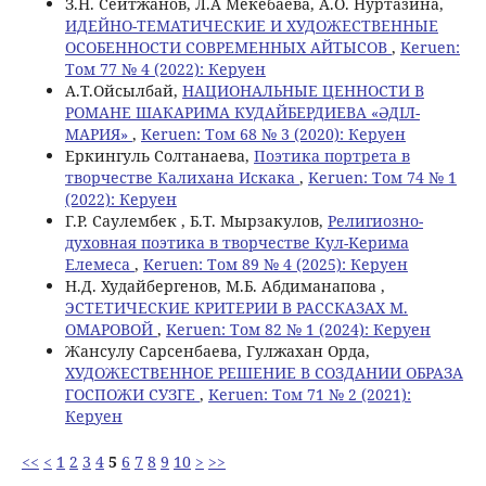
З.Н. Сейтжанов, Л.A Мекебаева, А.О. Нуртазина,
ИДЕЙНО-ТЕМАТИЧЕСКИЕ И ХУДОЖЕСТВЕННЫЕ
ОСОБЕННОСТИ СОВРЕМЕННЫХ АЙТЫСОВ
,
Keruen:
Том 77 № 4 (2022): Керуен
А.Т.Ойсылбай,
НАЦИОНАЛЬНЫЕ ЦЕННОСТИ В
РОМАНЕ ШАКАРИМА КУДАЙБЕРДИЕВА «ӘДІЛ-
МАРИЯ»
,
Keruen: Том 68 № 3 (2020): Керуен
Еркингуль Солтанаева,
Поэтика портрета в
творчестве Калихана Искака
,
Keruen: Том 74 № 1
(2022): Керуен
Г.Р. Саулембек , Б.Т. Мырзакулов,
Религиозно-
духовная поэтика в творчестве Kул-Kерима
Eлемеса
,
Keruen: Том 89 № 4 (2025): Керуен
Н.Д. Худайбергенов, М.Б. Абдиманапова ,
ЭСТЕТИЧЕСКИЕ КРИТЕРИИ В РАССКАЗАХ М.
ОМАРОВОЙ
,
Keruen: Том 82 № 1 (2024): Керуен
Жансулу Сарсенбаева, Гулжахан Орда,
ХУДОЖЕСТВЕННОЕ РЕШЕНИЕ В СОЗДАНИИ ОБРАЗА
ГОСПОЖИ СУЗГЕ
,
Keruen: Том 71 № 2 (2021):
Керуен
<<
<
1
2
3
4
5
6
7
8
9
10
>
>>