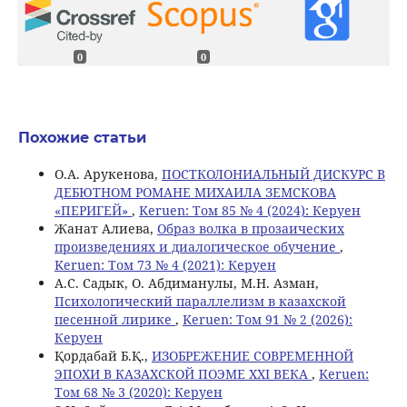
0
0
Похожие статьи
О.А. Арукенова,
ПОСТКОЛОНИАЛЬНЫЙ ДИСКУРС В
ДЕБЮТНОМ РОМАНЕ МИХАИЛА ЗЕМСКОВА
«ПЕРИГЕЙ»
,
Keruen: Том 85 № 4 (2024): Керуен
Жанат Алиева,
Образ волка в прозаических
произведениях и диалогическое обучение
,
Keruen: Том 73 № 4 (2021): Керуен
А.С. Садык, О. Абдиманулы, M.Н. Азман,
Психологический параллелизм в казахской
песенной лирике
,
Keruen: Том 91 № 2 (2026):
Керуен
Қордабай Б.Қ.,
ИЗОБРЕЖЕНИЕ СОВРЕМЕННОЙ
ЭПОХИ В КАЗАХСКОЙ ПОЭМЕ ХХІ ВЕКА
,
Keruen:
Том 68 № 3 (2020): Керуен