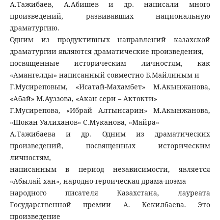
А.Тажибаев, А.Абишев и др. написали много
произведений, развивавших национальную
драматургию.
Одним из продуктивных направлений казахской
драматургии являются драматические произведения,
посвященные историческим личностям, как
«Амангелды» написанный совместно Б.Майлиным и
Г.Мусиреповым, «Исатай-Махамбет» М.Акынжанова,
«Абай» М.Ауэзова, «Акан сери – Актокти»
Г.Мусирепова, «Ибрай Алтынсарин» М.Акынжанова,
«Шокан Уалиханов» С.Муканова, «Майра»
А.Тажибаева и др. Одним из драматических
произведений, посвященных историческим
личностям,
написанным в период независимости, является
«Абылай хан», народно-героическая драма-поэма
народного писателя Казахстана, лауреата
Государственной премии А. Кекилбаева. Это
произведение