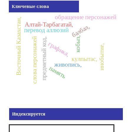
Ключевые слова
обращение персонажей
Восточный Казахстан,
Алтай-Тарбагатай,
балбал,
перевод аллюзий
кобыз,
слова персонажей
предметный код,
графика,
инобытие,
кулпытас,
живопись,
память
Индексируется