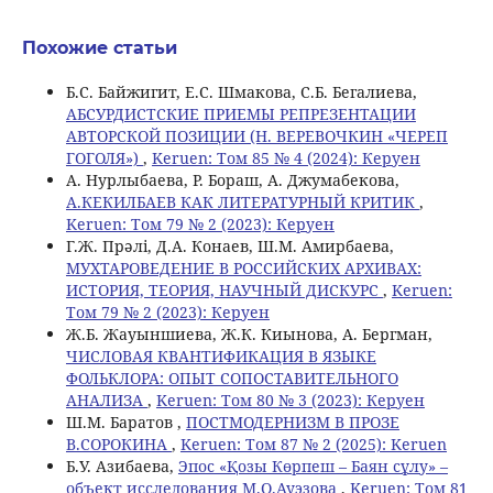
Похожие статьи
Б.С. Байжигит, Е.С. Шмакова, С.Б. Бегалиева,
АБСУРДИСТСКИЕ ПРИЕМЫ РЕПРЕЗЕНТАЦИИ
АВТОРСКОЙ ПОЗИЦИИ (Н. ВЕРЕВОЧКИН «ЧЕРЕП
ГОГОЛЯ»)
,
Keruen: Том 85 № 4 (2024): Керуен
A. Нурлыбаева, Р. Бораш, А. Джумабекова,
А.КЕКИЛБАЕВ КАК ЛИТЕРАТУРНЫЙ КРИТИК
,
Keruen: Том 79 № 2 (2023): Керуен
Г.Ж. Прәлі, Д.А. Конаев, Ш.М. Амирбаева,
МУХТАРОВЕДЕНИЕ В РОССИЙСКИХ АРХИВАХ:
ИСТОРИЯ, ТЕОРИЯ, НАУЧНЫЙ ДИСКУРС
,
Keruen:
Том 79 № 2 (2023): Керуен
Ж.Б. Жауыншиева, Ж.К. Киынова, A. Бергман,
ЧИСЛОВАЯ КВАНТИФИКАЦИЯ В ЯЗЫКЕ
ФОЛЬКЛОРА: ОПЫТ СОПОСТАВИТЕЛЬНОГО
АНАЛИЗА
,
Keruen: Том 80 № 3 (2023): Керуен
Ш.М. Баратов ,
ПОСТМОДЕРНИЗМ В ПРОЗЕ
В.СОРОКИНА
,
Keruen: Том 87 № 2 (2025): Keruen
Б.У. Азибаева,
Эпос «Қозы Көрпеш – Баян сұлу» –
объект исследования М.О.Ауэзова
,
Keruen: Том 81