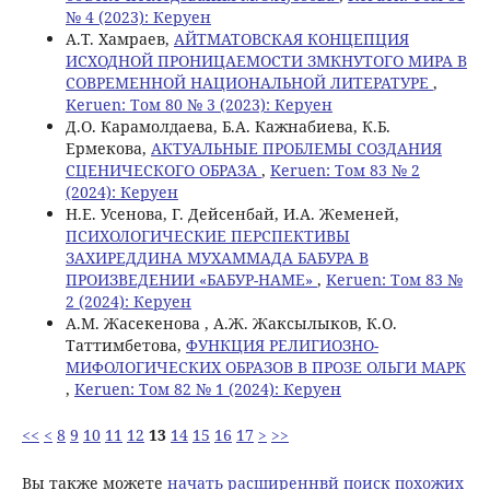
№ 4 (2023): Керуен
А.Т. Хамраев,
АЙТМАТОВСКАЯ КОНЦЕПЦИЯ
ИСХОДНОЙ ПРОНИЦАЕМОСТИ ЗМКНУТОГО МИРА В
СОВРЕМЕННОЙ НАЦИОНАЛЬНОЙ ЛИТЕРАТУРЕ
,
Keruen: Том 80 № 3 (2023): Керуен
Д.О. Карамолдаева, Б.А. Кажнабиева, К.Б.
Ермекова,
АКТУАЛЬНЫЕ ПРОБЛЕМЫ СОЗДАНИЯ
СЦЕНИЧЕСКОГО ОБРАЗА
,
Keruen: Том 83 № 2
(2024): Керуен
Н.Е. Усенова, Г. Дeйсенбай, И.А. Жеменей,
ПСИХОЛОГИЧЕСКИЕ ПЕРСПЕКТИВЫ
ЗАХИРЕДДИНА МУХАММАДА БАБУРА В
ПРОИЗВЕДЕНИИ «БАБУР-НАМЕ»
,
Keruen: Том 83 №
2 (2024): Керуен
А.М. Жасекенова , А.Ж. Жаксылыков, К.О.
Таттимбетова,
ФУНКЦИЯ РЕЛИГИОЗНО-
МИФОЛОГИЧЕСКИХ ОБРАЗОВ В ПРОЗЕ ОЛЬГИ МАРК
,
Keruen: Том 82 № 1 (2024): Керуен
<<
<
8
9
10
11
12
13
14
15
16
17
>
>>
Вы также можете
начать расширеннвй поиск похожих