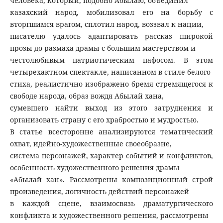
человека, который, подобно Абылаю, объединил
казахский народ, мобилизовал его на борьбу с
вторгшимся врагом, сплотил народ, воззвал к нации,
писателю удалось адаптировать рассказ широкой
прозы до размаха драмы с большим мастерством и
честолюбивым патриотическим пафосом. В этом
четырехактном спектакле, написанном в стиле белого
стиха, реалистично изображено бремя стремящегося к
свободе народа, образ вождя Абылай хана,
сумевшего найти выход из этого затруднения и
организовать страну с его храбростью и мудростью.
В статье всесторонне анализируются тематический
охват, идейно-художественные своеобразие,
система персонажей, характер событий и конфликтов,
особенность художественного решения драмы
«Абылай хан». Рассмотрены композиционный строй
произведения, логичность действий персонажей
в каждой сцене, взаимосвязь драматургического
конфликта и художественного решения, рассмотрены