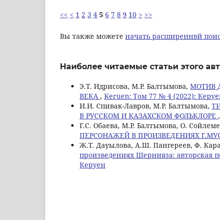
<<
<
1
2
3
4
5
6
7
8
9
10
>
>>
Вы также можете
начать расширеннвй поис
Наиболее читаемые статьи этого авт
Э.Т. Идрисова, М.Р. Балтымова,
МОТИВ 
ВЕКА
,
Keruen: Том 77 № 4 (2022): Керу
И.И. Спивак-Лавров, М.Р. Балтымова,
Т
В РУССКОМ И КАЗАХСКОМ ФОЛЬКЛОРЕ
Г.С. Обаева, М.Р. Балтымова, О. Сойлем
ПЕРСОНАЖЕЙ В ПРОИЗВЕДЕНИЯХ Г.М
Ж.Т. Дауылова, А.Ш. Пангереев, Ф. Кар
произведениях Шернияза: авторская п
Керуен