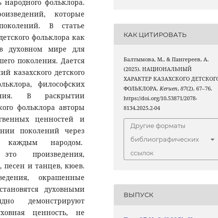
ь народного фольклора.
изведений, которые
поколений. В статье
КАК ЦИТИРОВАТЬ
 детского фольклора как
 в духовном мире для
Балтымова, М., & Пангереев, А.
его поколения. Дается
(2025). НАЦИОНАЛЬНЫЙ
ий казахского детского
ХАРАКТЕР КАЗАХСКОГО ДЕТСКОГ
льклора, философских
ФОЛЬКЛОРА.
Keruen
,
87
(2), 67–76.
чения. В раскрытии
https://doi.org/10.53871/2078-
кого фольклора авторы
8134.2025.2-04
ственных ценностей и
Другие форматы
ении поколений через
библиографических
х каждым народом.
ссылок
это произведения,
 песен и танцев, кюев.
ведения, окрашенные
становятся духовными
ВЫПУСК
ядно демонстрируют
ховная ценность, не