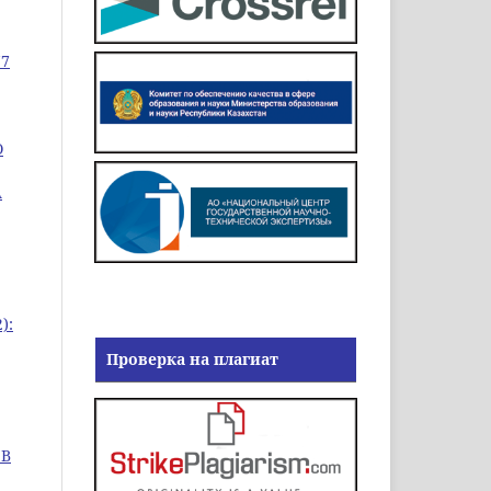
77
О
А
):
Проверка на плагиат
 В