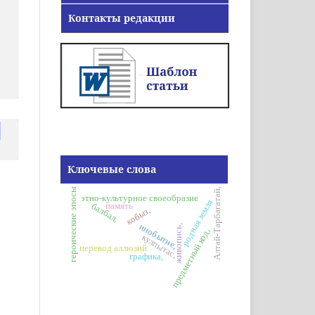
Контакты редакции
Ключевые слова
Алтай-Тарбагатай,
героические эпосы
этно-культурное своеобразие
родная земля
память
балбал,
кобыз,
инобытие,
живопись,
предметный код,
кулпытас,
перевод аллюзий
графика,