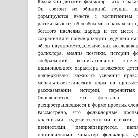
Казахский детский фольклор – это отрасл
Он состоит из обширной группы про
формируются вместе с воспитанием 
рассказывается об особом месте казахского
богатого наследия народа и его месте
сохранения и популяризации будущего наш
обзор научно-методологических исследован
фольклора, анализ поэтики, истории фо
соображений воспитательного зна
национального характера казахского детс
подчеркивают важность усвоения нрав
морально-эстетических норм на протяж
рассказывание историй, пережиты
Определяется, что фольклор – 
распространяющиеся в форме простых слов,
Рассмотрено, что фольклорные произ
красивыми, художественными словами, 
ценностями, импровизируются, нагл
национальный характер фольклора. Ду