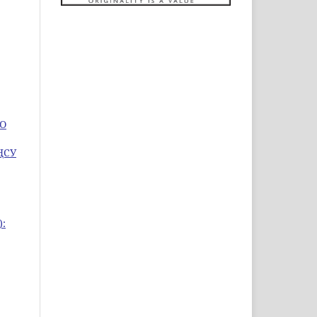
ГО
ҢСУ
):