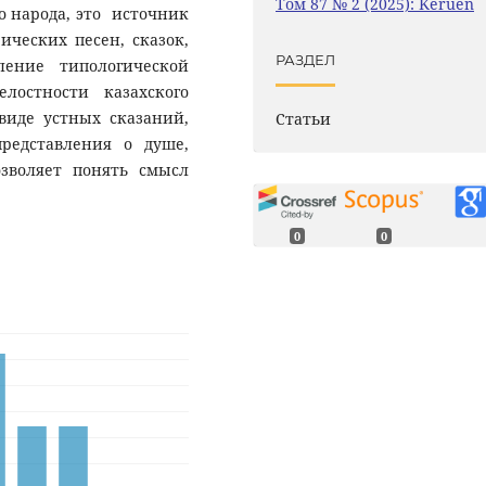
Том 87 № 2 (2025): Keruen
 народа, это источник
ческих песен, сказок,
РАЗДЕЛ
ление типологической
лостности казахского
 виде устных сказаний,
Статьи
редставления о душе,
зволяет понять смысл
0
0