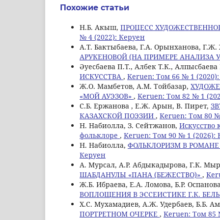
Похожие статьи
Н.Б. Aкыш,
ПРОЦЕСС ХУДОЖЕСТВЕННОГ
№ 4 (2022): Керуен
А.Т. Бактыбаева, Г.А. Орынханова, Г.Ж
АРУКЕНОВОЙ (НА ПРИМЕРЕ АНАЛИЗА У
Әуесбаева П.Т., Албек Т.К., Алпысбаева 
ИСКУССТВА
,
Keruen: Том 66 № 1 (2020)
Ж.О. Мамбетов, A.M. Тойбазар,
ХУДОЖЕ
«МОЙ АУЭЗОВ»
,
Keruen: Том 82 № 1 (20
С.Б. Ержанова , Е.Ж. Арын, В. Пирет,
ЗВ
КАЗАХСКОЙ ПОЭЗИИ
,
Keruen: Том 80 №
Н. Набиолла, З. Сейтжанов,
Искусство 
фольклоре
,
Keruen: Том 90 № 1 (2026):
Н. Набиолла,
ФОЛЬКЛОРИЗМ В РОМАНЕ
Керуен
А. Мурсал, А.Р. Абдыкадырова, Г.К. Мы
ШАБДАНУЛЫ «ПАНА (БЕЖЕСТВО)»
,
Ker
Ж.Б. Ибраева, Е.А. Ломова, Б.Р. Оспанов
ВОПЛОЩЕНИЯ В ЭССЕИСТИКЕ Г.К. БЕЛ
Х.С. Мухамадиев, А.Ж. Удербаев, Б.Б. 
ПОРТРЕТНОМ ОЧЕРКЕ
,
Keruen: Том 85 