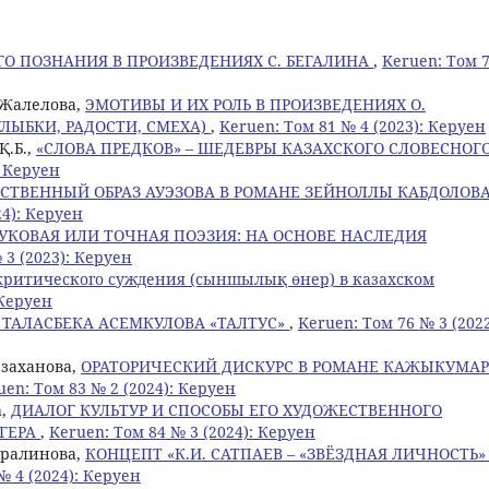
О ПОЗНАНИЯ В ПРОИЗВЕДЕНИЯХ С. БЕГАЛИНА
,
Keruen: Том 
. Жалелова,
ЭМОТИВЫ И ИХ РОЛЬ В ПРОИЗВЕДЕНИЯХ О.
ЛЫБКИ, РАДОСТИ, СМЕХА)
,
Keruen: Том 81 № 4 (2023): Керуен
Қ.Б.,
«СЛОВА ПРЕДКОВ» – ШЕДЕВРЫ КАЗАХСКОГО СЛОВЕСНОГ
: Керуен
СТВЕННЫЙ ОБРАЗ АУЭЗОВА В РОМАНЕ ЗЕЙНОЛЛЫ КАБДОЛОВ
24): Керуен
УКОВАЯ ИЛИ ТОЧНАЯ ПОЭЗИЯ: НА ОСНОВЕ НАСЛЕДИЯ
 3 (2023): Керуен
критического суждения (сыншылық өнер) в казахском
 Керуен
 ТАЛАСБЕКА АСЕМКУЛОВА «ТАЛТУС»
,
Keruen: Том 76 № 3 (2022
рзаханова,
ОРАТОРИЧЕСКИЙ ДИСКУРС В РОМАНЕ КАЖЫКУМАР
uen: Том 83 № 2 (2024): Керуен
а,
ДИАЛОГ КУЛЬТУР И СПОСОБЫ ЕГО ХУДОЖЕСТВЕННОГО
ЬГЕРА
,
Keruen: Том 84 № 3 (2024): Керуен
Амралинова,
КОНЦЕПТ «К.И. САТПАЕВ – «ЗВЁЗДНАЯ ЛИЧНОСТЬ»
№ 4 (2024): Керуен