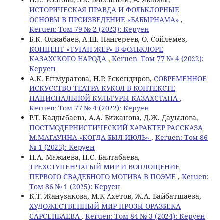
ИСТОРИЧЕСКАЯ ПРАВДА И ФОЛЬКЛОРНЫЕ
ОСНОВЫ В ПРОИЗВЕДЕНИЕ «БАБЫРНАМА»
,
Keruen: Том 79 № 2 (2023): Керуен
Б.К. Олжабаев, А.Ш. Пангереев, О. Сойлемез,
КОНЦЕПТ «ТУҒАН ЖЕР» В ФОЛЬКЛОРЕ
КАЗАХСКОГО НАРОДА
,
Keruen: Том 77 № 4 (2022):
Керуен
А.К. Ешмуратова, Н.Р. Ескендиров,
СОВРЕМЕННОЕ
ИСКУССТВО ТЕАТРА КУКОЛ В КОНТЕКСТЕ
НАЦИОНАЛЬНОЙ КУЛЬТУРЫ КАЗАХСТАНА
,
Keruen: Том 77 № 4 (2022): Керуен
Р.Т. Калдыбаева, A.A. Бижанова, Д.Ж. Дауылова,
ПОСТМОДЕРНИСТИЧЕСКИЙ ХАРАКТЕР РАССКАЗА
М.МАГАУИНА «КОГДА БЫЛ ИЮЛЬ»
,
Keruen: Том 86
№ 1 (2025): Керуен
Н.А. Мажиева, Н.С. Балтабаева,
ТРЕХСТУПЕНЧАТЫЙ МИР И ВОПЛОЩЕНИЕ
ПЕРВОГО СВАДЕБНОГО МОТИВА В ПОЭМЕ
,
Keruen:
Том 86 № 1 (2025): Керуен
К.Т. Жанузакова, М.К Ахетов, Ж.А. Байбатшаева,
ХУДОЖЕСТВЕННЫЙ МИР ПРОЗЫ ОРАЗБЕКА
САРСЕНБАЕВА
,
Keruen: Том 84 № 3 (2024): Керуен