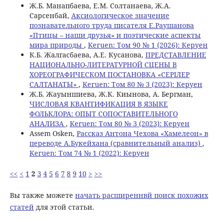
Ж.Б. Манапбаева, Е.М. Солтанаева, Ж.А.
Сарсенбай,
Аксиологическое значение
познавательного труда писателя Е.Раушанова
«Птицы – наши друзья» и поэтические аспекты
мира природы
,
Keruen: Том 90 № 1 (2026): Керуен
К.Б. Жалгасбаева, А.Е. Кусанова,
ПРЕДСТАВЛЕНИЕ
НАЦИОНАЛЬНО-ЛИТЕРАТУРНОЙ СЦЕНЫ В
ХОРЕОГРАФИЧЕСКОМ ПОСТАНОВКА «СЕРІЛЕР
САЛТАНАТЫ»
,
Keruen: Том 80 № 3 (2023): Керуен
Ж.Б. Жауыншиева, Ж.К. Киынова, A. Бергман,
ЧИСЛОВАЯ КВАНТИФИКАЦИЯ В ЯЗЫКЕ
ФОЛЬКЛОРА: ОПЫТ СОПОСТАВИТЕЛЬНОГО
АНАЛИЗА
,
Keruen: Том 80 № 3 (2023): Керуен
Assem Osken,
Рассказ Антона Чехова «Хамелеон» в
переводе А.Букейхана (сравнительный анализ)
,
Keruen: Том 74 № 1 (2022): Керуен
<<
<
1
2
3
4
5
6
7
8
9
10
>
>>
Вы также можете
начать расширеннвй поиск похожих
статей
для этой статьи.