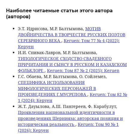
Наиболее читаемые статьи этого автора
(авторов)
Э.Т. Идрисова, М.Р. Балтымова,
МОТИВ
ДВОЙНИЧЕСТВА В ТВОРЧЕСТВЕ РУССКИХ ПОЭТОВ
СЕРЕБРЯНОГО ВЕКА
,
Keruen: Том 77 № 4 (2022):
Керуен
И.И. Спивак-Лавров, М.Р. Балтымова,
ТИПОЛОГИЧЕСКОЕ СХОДСТВО СВАДЕБНОГО
ПРИЧИТАНИЯ И СЫҢСУ В РУССКОМ И КАЗАХСКОМ
ФОЛЬКЛОРЕ
,
Keruen: Том 87 № 2 (2025): Keruen
Г.С. Обаева, М.Р. Балтымова, О. Сойлемез,
СПЕЦИФИКА ИСПОЛЬЗОВАНИЯ
МИФОЛОГИЧЕСКИХ ПЕРСОНАЖЕЙ В
ПРОИЗВЕДЕНИЯХ Г.МУСРЕПОВА
,
Keruen: Том 82 №
1 (2024): Керуен
Ж.Т. Дауылова, А.Ш. Пангереев, Ф. Карабулут,
Проявления национальной идентичности в
произведениях Шернияза: авторская позиция и
историческая реальность
,
Keruen: Том 90 № 1
(2026): Керуен