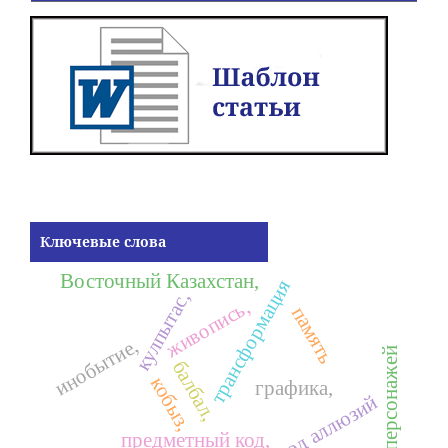
Ключевые слова
Восточный Казахстан,
трансформация
кулпытас,
живопись,
память
инобытие,
слова персонажей
балбал,
кобыз,
графика,
перевод аллюзий
предметный код,