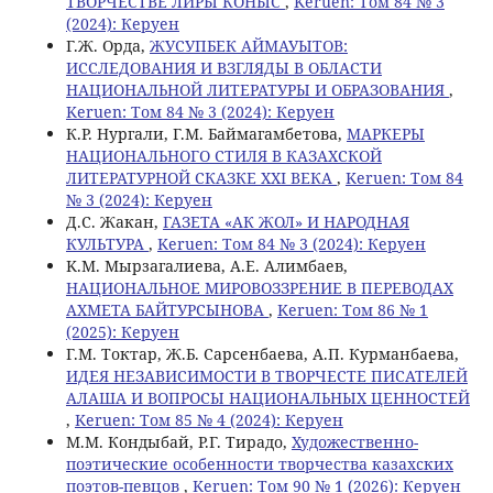
ТВОРЧЕСТВЕ ЛИРЫ КОНЫС
,
Keruen: Том 84 № 3
(2024): Керуен
Г.Ж. Орда,
ЖУСУПБЕК АЙМАУЫТОВ:
ИССЛЕДОВАНИЯ И ВЗГЛЯДЫ В ОБЛАСТИ
НАЦИОНАЛЬНОЙ ЛИТЕРАТУРЫ И ОБРАЗОВАНИЯ
,
Keruen: Том 84 № 3 (2024): Керуен
К.Р. Нургали, Г.М. Баймагамбетова,
МАРКЕРЫ
НАЦИОНАЛЬНОГО СТИЛЯ В КАЗАХСКОЙ
ЛИТЕРАТУРНОЙ СКАЗКЕ XXI ВЕКА
,
Keruen: Том 84
№ 3 (2024): Керуен
Д.С. Жакан,
ГАЗЕТА «АК ЖОЛ» И НАРОДНАЯ
КУЛЬТУРА
,
Keruen: Том 84 № 3 (2024): Керуен
K.M. Мырзагалиева, А.Е. Алимбаев,
НАЦИОНАЛЬНОЕ МИРОВОЗЗРЕНИЕ В ПЕРЕВОДАХ
АХМЕТА БАЙТУРСЫНОВА
,
Keruen: Том 86 № 1
(2025): Керуен
Г.М. Токтар, Ж.Б. Сарсенбаева, А.П. Курманбаева,
ИДЕЯ НЕЗАВИСИМОСТИ В ТВОРЧЕСТЕ ПИСАТЕЛЕЙ
АЛАША И ВОПРОСЫ НАЦИОНАЛЬНЫХ ЦЕННОСТЕЙ
,
Keruen: Том 85 № 4 (2024): Керуен
М.М. Кондыбай, Р.Г. Тирадо,
Художественно-
поэтические особенности творчества казахских
поэтов-певцов
,
Keruen: Том 90 № 1 (2026): Керуен