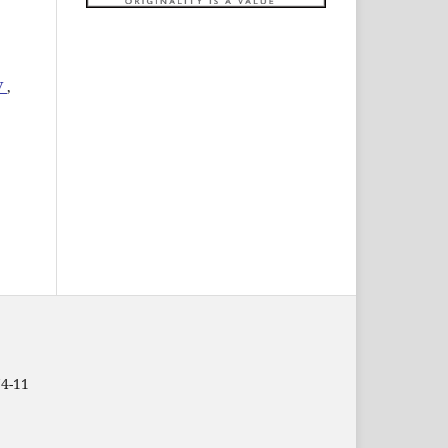
У
,
74-11