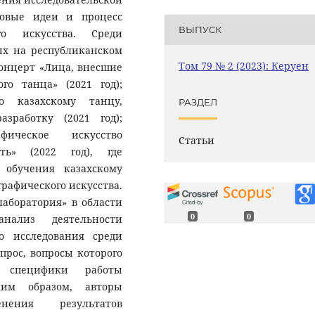
вовые идеи и процесс
ВЫПУСК
го искусства. Среди
ых на республиканском
Том 79 № 2 (2023): Керуен
концерт «Лица, внесшие
го танца» (2021 год);
 казахскому танцу,
РАЗДЕЛ
зработку (2021 год);
фическое искусство
Статьи
ть» (2022 год), где
 обучения казахскому
рафического искусства.
лаборатория» в области
0
0
анализ деятельности
о исследования среди
прос, вопросы которого
 специфики работы
ким образом, авторы
нения результатов