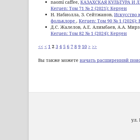
naomi caffee,
КАЗАХСКАЯ КУЛЬТУРА И 
Keruen: Том 71 № 2 (2021): Керуен
Н. Набиолла, З. Сейтжанов,
Искусство 
фольклоре
,
Keruen: Том 90 № 1 (2026):
Д.С. Жалелов, А.Е. Алимбаев, А.А. Мир
Keruen: Том 82 № 1 (2024): Керуен
<<
<
1
2
3
4
5
6
7
8
9
10
>
>>
Вы также можете
начать расширеннвй поис
ул. 