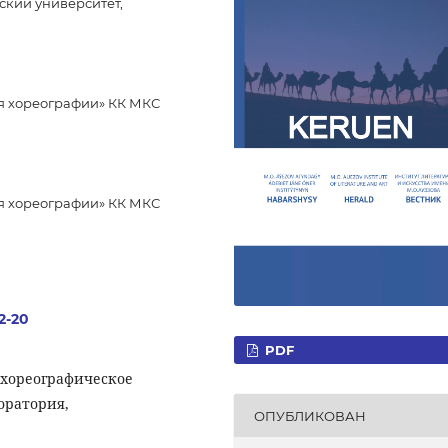
кий университет,
я хореографии» КК МКС
я хореографии» КК МКС
.2-20
PDF
 хореографическое
оратория,
ОПУБЛИКОВАН