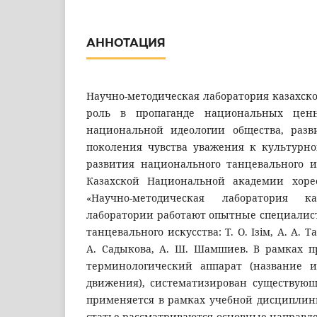
АННОТАЦИЯ
Научно-методическая лаборатория казахско
роль в пропаганде национальных ценн
национальной идеологии общества, разв
поколения чувства уважения к культурн
развития национального танцевального ис
Казахской Национальной академии хоре
«Научно-методическая лаборатория к
лаборатории работают опытные специалист
танцевального искусства: Т. О. Ізім, А. А. Т
А. Садыкова, А. Ш. Шамшиев. В рамках п
терминологический аппарат (название и
движения), систематизирован существую
применяется в рамках учебной дисциплины
статье рассматриваются основные направл