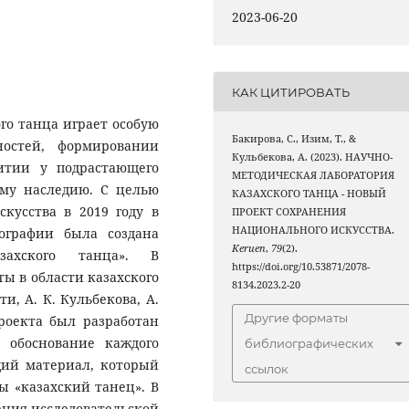
2023-06-20
КАК ЦИТИРОВАТЬ
го танца играет особую
Бакирова, С., Изим, Т., &
остей, формировании
Кульбекова, А. (2023). НАУЧНО-
итии у подрастающего
МЕТОДИЧЕСКАЯ ЛАБОРАТОРИЯ
ому наследию. С целью
КАЗАХСКОГО ТАНЦА - НОВЫЙ
кусства в 2019 году в
ПРОЕКТ СОХРАНЕНИЯ
НАЦИОНАЛЬНОГО ИСКУССТВА.
ографии была создана
Keruen
,
79
(2).
азахского танца». В
https://doi.org/10.53871/2078-
ы в области казахского
8134.2023.2-20
ати, А. К. Кульбекова, А.
Другие форматы
роекта был разработан
 обоснование каждого
библиографических
щий материал, который
ссылок
 «казахский танец». В
ения исследовательской