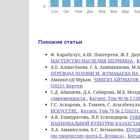
Похожие статьи
Ф. Карабулут, А.Ш. Пангереев, Ж.Т. Да
МАСТЕРСТВО НАСЛЕДИЯ ШЕРНИЯЗА
,
K
А.Е. Алпысбаева, С.А. Ашимханова, М.А
ПЕРЕВОДА ПОЭЗИИ М. ЖУМАБАЕВА Н
Аманкелді Мұқан,
ЧИНГИЗ АЙТМАТОВ 
(2021): Керуен
С.Д. Абишева, Д.А. Сабирова, М.Б. Мол
современности
,
Keruen: Том 90 № 1 (2
Г.С. Аскарова, А. Тамаев, C. Асылбекул
ИСКУССТВЕ
,
Keruen: Том 79 № 2 (2023)
А.К. Ешмуратова, Н.Р. Ескендиров,
СОВ
НАЦИОНАЛЬНОЙ КУЛЬТУРЫ КАЗАХСТ
Л.А. Аманкулова, Б.С. Бегманова,
ХУДО
(по творчеству поэта Е. Жуниса)
,
Kerue