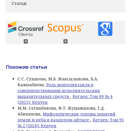
Статьи
0
0
Похожие статьи
С.С. Суханова, М.Б. Жаксылыкова, Б.А.
Кажнабиева,
Роль моноспектакля в
совершенствовании исполнительских
выразительных средств
,
Keruen: Том 89 № 4
(2025): Керуен
M.М. Сатинбекова, Ф.Т. Жумажанова, Г.Д.
Абиханова,
Мифологические основы понятий
земли и неба в казахском айтысе
,
Keruen: Том 91
№ 2 (2026): Керуен