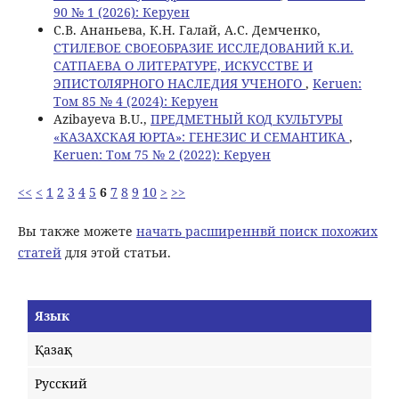
90 № 1 (2026): Керуен
С.В. Ананьева, К.Н. Галай, А.С. Демченко,
СТИЛЕВОЕ СВОЕОБРАЗИЕ ИССЛЕДОВАНИЙ К.И.
САТПАЕВА О ЛИТЕРАТУРЕ, ИСКУССТВЕ И
ЭПИСТОЛЯРНОГО НАСЛЕДИЯ УЧЕНОГО
,
Keruen:
Том 85 № 4 (2024): Керуен
Azibayeva B.U.,
ПРЕДМЕТНЫЙ КОД КУЛЬТУРЫ
«КАЗАХСКАЯ ЮРТА»: ГЕНЕЗИС И СЕМАНТИКА
,
Keruen: Том 75 № 2 (2022): Керуен
<<
<
1
2
3
4
5
6
7
8
9
10
>
>>
Вы также можете
начать расширеннвй поиск похожих
статей
для этой статьи.
Язык
Қазақ
Русский