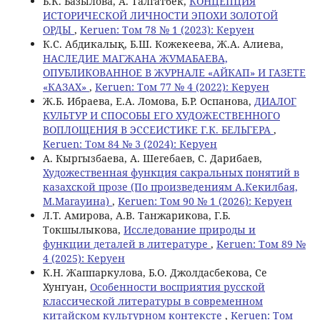
Б.К. Базылова, A. Талгатбек,
КОНЦЕПЦИЯ
ИСТОРИЧЕСКОЙ ЛИЧНОСТИ ЭПОХИ ЗОЛОТОЙ
ОРДЫ
,
Keruen: Том 78 № 1 (2023): Керуен
К.С. Aбдикалық, Б.Ш. Кожекеева, Ж.А. Алиева,
НАСЛЕДИЕ МАГЖАНА ЖУМАБАЕВА,
ОПУБЛИКОВАННОЕ В ЖУРНАЛЕ «АЙКАП» И ГАЗЕТЕ
«КАЗАХ»
,
Keruen: Том 77 № 4 (2022): Керуен
Ж.Б. Ибраева, Е.А. Ломова, Б.Р. Оспанова,
ДИАЛОГ
КУЛЬТУР И СПОСОБЫ ЕГО ХУДОЖЕСТВЕННОГО
ВОПЛОЩЕНИЯ В ЭССЕИСТИКЕ Г.К. БЕЛЬГЕРА
,
Keruen: Том 84 № 3 (2024): Керуен
А. Кыргызбаева, А. Шегебаев, С. Дарибаев,
Художественная функция сакральных понятий в
казахской прозе (По произведениям А.Кекилбая,
М.Магауина)
,
Keruen: Том 90 № 1 (2026): Керуен
Л.Т. Амирова, А.В. Танжарикова, Г.Б.
Токшылыкова,
Исследование природы и
функции деталей в литературе
,
Keruen: Том 89 №
4 (2025): Керуен
К.Н. Жаппаркулова, Б.О. Джолдасбекова, Се
Хунгуан,
Особенности восприятия русской
классической литературы в современном
китайском культурном контексте
,
Keruen: Том