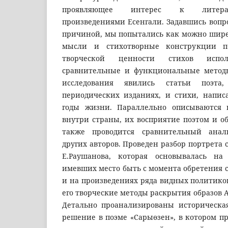
проявляющее интерес к литерат
произведениями Есенгали. Задавшись вопро
причиной, мы попытались как можно шире
мысли и стихотворные конструкции п
творческой ценности стихов исполь
сравнительные и функциональные метод
исследования явились статьи поэта
периодических изданиях, и стихи, напи
годы жизни. Параллельно описываются 
внутри страны, их восприятие поэтом и о
также проводится сравнительный анал
других авторов. Проведен разбор портрета 
Е.Раушанова, которая основывалась на
имевших место быть с момента обретения 
и на произведениях ряда видных политико
его творческие методы раскрытия образов 
Детально проанализированы историческа
решение в поэме «Сарыөзен», в котором пр