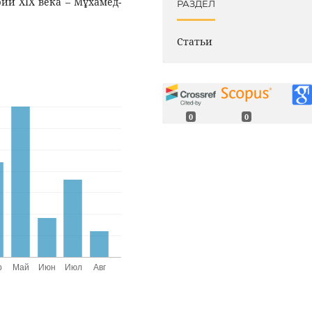
ии ХІХ века – Мұхамед-
РАЗДЕЛ
Статьи
0
0