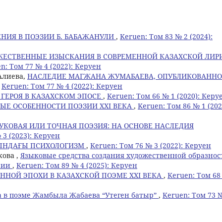
НИЯ В ПОЭЗИИ Б. БАБАЖАНУЛИ
,
Keruen: Том 83 № 2 (2024):
ЖЕСТВЕННЫЕ ИЗЫСКАНИЯ В СОВРЕМЕННОЙ КАЗАХСКОЙ ЛИР
n: Том 77 № 4 (2022): Керуен
 Алиева,
НАСЛЕДИЕ МАГЖАНА ЖУМАБАЕВА, ОПУБЛИКОВАННО
,
Keruen: Том 77 № 4 (2022): Керуен
 ГЕРОЯ В КАЗАХСКОМ ЭПОСЕ
,
Keruen: Том 66 № 1 (2020): Керу
ЫЕ ОСОБЕННОСТИ ПОЭЗИИ XXI ВЕКА
,
Keruen: Том 86 № 1 (202
УКОВАЯ ИЛИ ТОЧНАЯ ПОЭЗИЯ: НА ОСНОВЕ НАСЛЕДИЯ
 3 (2023): Керуен
СЫНДАҒЫ ПСИХОЛОГИЗМ
,
Keruen: Том 76 № 3 (2022): Керуен
кова ,
Языковые средства создания художественной образнос
зии
,
Keruen: Том 89 № 4 (2025): Керуен
ННОЙ ЭПОХИ В КАЗАХСКОЙ ПОЭМЕ ХХІ ВЕКА
,
Keruen: Том 68
а в поэме Жамбыла Жабаева “Утеген батыр”
,
Keruen: Том 73 