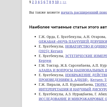
1
2
3
4
5
6
7
8
9
10
>
>>
Вы также можете
начать расширеннвй поис
Наиболее читаемые статьи этого авт
Г.Ж. Орда, Е. Хуатбекулы, А.Н. Отарова
ОЛЖАБАЯ «НОЧЬ ПЛАЧУЩЕЙ ДЕВУШК
Е. Хуатбекулы,
НОВАТОРСТВО И ОДИНО
(2025): Keruen
Е. Хуатбекулы,
ЭСТЕТИЧЕСКИЕ ИЗМЕРЕ
Керуен
Г.М. Токтар, Ж.Б. Сарсенбаева, А.П. Ку
АЛАША И ВОПРОСЫ НАЦИОНАЛЬНЫХ 
Е. Хуатбекулы,
ИЗОБРАЖЕНИЕ ДЕЙСТВИ
ПРОИЗВЕДЕНИЯМ Б. АДИЛЯ)
,
Keruen: Т
Г.Ж. Пирали, А.П. Курманбаева,
ТЮРКС
ИНТЕРПРЕТАЦИЯ И НАУЧНЫЙ ДИСКУР
Е. Хуатбекулы, А.З. Нурақбаева, Г. Аби
ИССЛЕДОВАНИЕ И МИКРОЖАНРОВЫЕ 