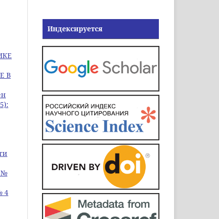
Индексируется
ИКЕ
Е В
ен
5):
ти
 №
№ 4