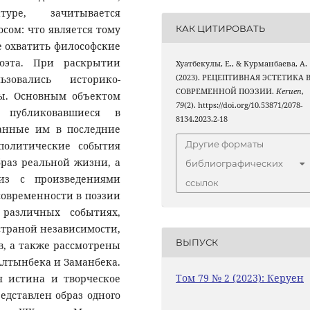
уре, зачитывается
КАК ЦИТИРОВАТЬ
сом: что является тому
 охватить философские
оэта. При раскрытии
Хуатбекулы, Е., & Курманбаева, А.
зовались историко-
(2023). РЕЦЕПТИВНАЯ ЭСТЕТИКА 
СОВРЕМЕННОЙ ПОЭЗИИ.
Keruen
,
ы. Основным объектом
79
(2). https://doi.org/10.53871/2078-
, публиковавшиеся в
8134.2023.2-18
санные им в последние
Другие форматы
политические события
браз реальной жизни, а
библиографических
из с произведениями
ссылок
современности в поэзии
 различных событиях,
страной независимости,
ВЫПУСК
в, а также рассмотрены
Алтынбека и Заманбека.
Том 79 № 2 (2023): Керуен
я истина и творческое
едставлен образ одного