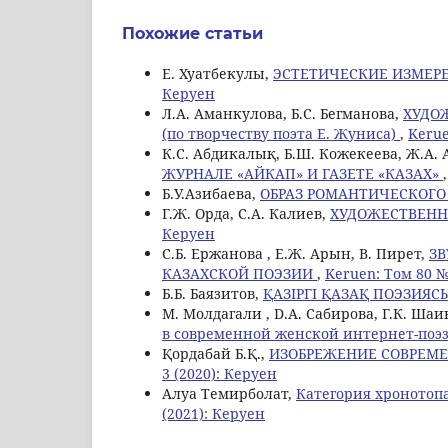
Похожие статьи
Е. Хуатбекулы,
ЭСТЕТИЧЕСКИЕ ИЗМЕРЕ
Керуен
Л.А. Аманкулова, Б.С. Бегманова,
ХУДО
(по творчеству поэта Е. Жуниса)
,
Kerue
К.С. Aбдикалық, Б.Ш. Кожекеева, Ж.А.
ЖУРНАЛЕ «АЙКАП» И ГАЗЕТЕ «КАЗАХ»
Б.У.Азибаева,
ОБРАЗ РОМАНТИЧЕСКОГО
Г.Ж. Орда, C.А. Калиев,
ХУДОЖЕСТВЕНН
Керуен
С.Б. Ержанова , Е.Ж. Арын, В. Пирет,
ЗВ
КАЗАХСКОЙ ПОЭЗИИ
,
Keruen: Том 80 №
Б.Б. Баязитов,
ҚАЗІРГІ ҚАЗАҚ ПОЭЗИЯ
М. Молдагали , D.А. Сабирова, Г.К. Шаи
в современной женской интернет-поэ
Қордабай Б.Қ.,
ИЗОБРЕЖЕНИЕ СОВРЕМЕ
3 (2020): Керуен
Алуа Темирболат,
Категория хронотоп
(2021): Керуен