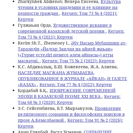
Zharkynbek Abikenov, Венера Енсеева,
Культура
чтения в условиях пандемии и ее влияние на
ценности граждан
,
Keruen: Том 73 № 4 (2021):
Керуен
Гүлжаһан Орда,
Художественное искание в
современной казахской детской поэзии
,
Keruen:
Том 73 № 4 (2021): Керуен
Kerim Sh.T., Zhemeney I.,
Әбу Насыр Мүбашшир ат-
Таразидің «Йадгар Зандан иа aйней жаһан»
(«Түрме естелігі немесе әлем айнасы») атты
мәснәуиі.
,
Keruen: Том 75 № 2 (2022): Керуен
К.С. Aбдикалық, Б.Ш. Кожекеева, Ж.А. Алиева,
НАСЛЕДИЕ МАГЖАНА ЖУМАБАЕВА,
ОПУБЛИКОВАННОЕ В ЖУРНАЛЕ «АЙКАП» И ГАЗЕТЕ
«КАЗАХ»
,
Keruen: Том 77 № 4 (2022): Керуен
Қордабай Б.Қ.,
ИЗОБРЕЖЕНИЕ СОВРЕМЕННОЙ
ЭПОХИ В КАЗАХСКОЙ ПОЭМЕ ХХІ ВЕКА
,
Keruen:
Том 68 № 3 (2020): Керуен
Э.С. Сейсенбиева, Б.Т. Мырзакулов,
Проявление
религиозного сознания и философских поисков в
прозе А.Кемелбаевой
,
Keruen: Том 91 № 2 (2026):
Керуен
Анар Еркебай, Расул Усманов,
СОХРАНЕНИЕ