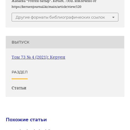
Жабаева “Утеген батыр”.
Keruen
,
73
(4). извлечено от
https://keruenjournal.kz/main/article/view/120
Другие форматы библиографических ссылок
ВЫПУСК
Том 73 № 4 (2021): Керуен
РАЗДЕЛ
Статьи
Похожие статьи