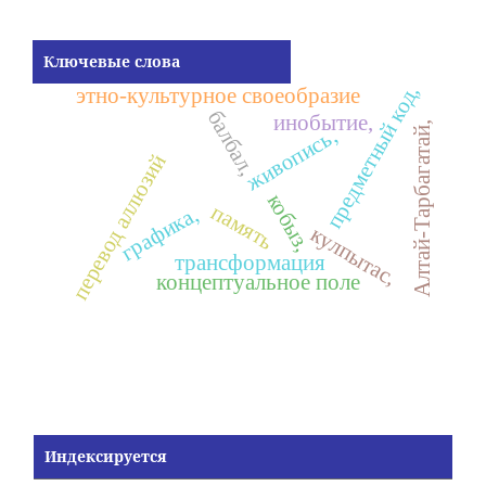
Ключевые слова
предметный код,
этно-культурное своеобразие
балбал,
инобытие,
Алтай-Тарбагатай,
живопись,
перевод аллюзий
кобыз,
память
графика,
кулпытас,
трансформация
концептуальное поле
Индексируется