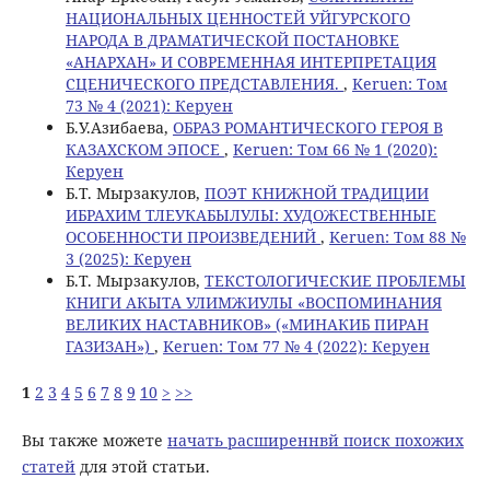
НАЦИОНАЛЬНЫХ ЦЕННОСТЕЙ УЙГУРСКОГО
НАРОДА В ДРАМАТИЧЕСКОЙ ПОСТАНОВКЕ
«АНАРХАН» И СОВРЕМЕННАЯ ИНТЕРПРЕТАЦИЯ
СЦЕНИЧЕСКОГО ПРЕДСТАВЛЕНИЯ.
,
Keruen: Том
73 № 4 (2021): Керуен
Б.У.Азибаева,
ОБРАЗ РОМАНТИЧЕСКОГО ГЕРОЯ В
КАЗАХСКОМ ЭПОСЕ
,
Keruen: Том 66 № 1 (2020):
Керуен
Б.T. Мырзакулов,
ПОЭТ КНИЖНОЙ ТРАДИЦИИ
ИБРАХИМ ТЛЕУКАБЫЛУЛЫ: ХУДОЖЕСТВЕННЫЕ
ОСОБЕННОСТИ ПРОИЗВЕДЕНИЙ
,
Keruen: Том 88 №
3 (2025): Керуен
Б.Т. Мырзакулов,
ТЕКСТОЛОГИЧЕСКИЕ ПРОБЛЕМЫ
КНИГИ АКЫТА УЛИМЖИУЛЫ «ВОСПОМИНАНИЯ
ВЕЛИКИХ НАСТАВНИКОВ» («МИНАКИБ ПИРАН
ГАЗИЗАН»)
,
Keruen: Том 77 № 4 (2022): Керуен
1
2
3
4
5
6
7
8
9
10
>
>>
Вы также можете
начать расширеннвй поиск похожих
статей
для этой статьи.