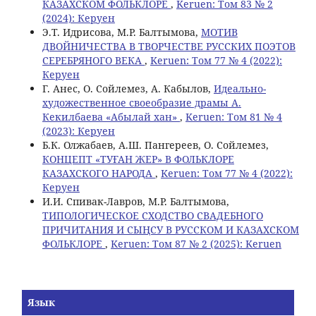
КАЗАХСКОМ ФОЛЬКЛОРЕ
,
Keruen: Том 83 № 2
(2024): Керуен
Э.Т. Идрисова, М.Р. Балтымова,
МОТИВ
ДВОЙНИЧЕСТВА В ТВОРЧЕСТВЕ РУССКИХ ПОЭТОВ
СЕРЕБРЯНОГО ВЕКА
,
Keruen: Том 77 № 4 (2022):
Керуен
Г. Анес, О. Сойлемез, А. Кабылов,
Идеально-
художественное своеобразие драмы А.
Кекилбаева «Абылай хан»
,
Keruen: Том 81 № 4
(2023): Керуен
Б.К. Олжабаев, А.Ш. Пангереев, О. Сойлемез,
КОНЦЕПТ «ТУҒАН ЖЕР» В ФОЛЬКЛОРЕ
КАЗАХСКОГО НАРОДА
,
Keruen: Том 77 № 4 (2022):
Керуен
И.И. Спивак-Лавров, М.Р. Балтымова,
ТИПОЛОГИЧЕСКОЕ СХОДСТВО СВАДЕБНОГО
ПРИЧИТАНИЯ И СЫҢСУ В РУССКОМ И КАЗАХСКОМ
ФОЛЬКЛОРЕ
,
Keruen: Том 87 № 2 (2025): Keruen
Язык