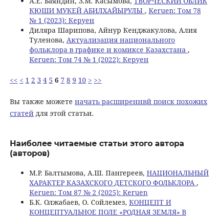
A.E. Баяндин, З.М. Касымова,
ТВОРЧЕСКИЙ ОБЛИК
КЮШИ МУКЕЙ АБИЛХАЙЫРУЛЫ
,
Keruen: Том 78
№ 1 (2023): Керуен
Диляра Шарипова, Айнур Кенджакулова, Алия
Туленова,
Актуализация национального
фольклора в графике и комиксе Казахстана
,
Keruen: Том 74 № 1 (2022): Керуен
<<
<
1
2
3
4
5
6
7
8
9
10
>
>>
Вы также можете
начать расширеннвй поиск похожих
статей
для этой статьи.
Наиболее читаемые статьи этого автора
(авторов)
М.Р. Балтымова, А.Ш. Пангереев,
НАЦИОНАЛЬНЫЙ
ХАРАКТЕР КАЗАХСКОГО ДЕТСКОГО ФОЛЬКЛОРА
,
Keruen: Том 87 № 2 (2025): Keruen
Б.К. Олжабаев, О. Сойлемез,
КОНЦЕПТ И
КОНЦЕПТУАЛЬНОЕ ПОЛЕ «РОДНАЯ ЗЕМЛЯ» В