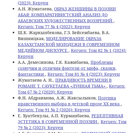
(2023): Керуен
A.Н. Жуматаева,
ОБРАЗ ЖЕНЩИНЫ В ПОЭЗИИ
АБАЯ: КОМПАРАТИВИСТСКИЙ АНАЛИЗ ДО
АБАЕВСКИХ ХУДОЖЕСТВЕННЫХ ВОЗЗРЕНИЙ
,
Keruen: Том 77 № 4 (2022): Керуен
Ш.К. Жаркынбекова, Г.З. Бейсембаева, В.А.
Вишницкая,
МОДЕЛИРОВАНИЕ ОБРАЗА
КАЗАХСТАНСКОЙ МОЛОДЕЖИ В СОВРЕМЕННОМ
МЕДИЙНОМ ДИСКУРСЕ
,
Keruen: Том 82 № 1 (2024):
Керуен
А.А. Демесинова, Г.К. Кажибаева,
Проблемы
созвучия и отличия фэнтези от мифа, сказки,
фантастики
,
Keruen: Том 81 № 4 (2023): Керуен
Жуматаева А. Н.,
ПРАВДИВОСТЬ ВРЕМЕНИ В
РОМАНЕ Т. САУКЕТАЕВА «ЛУННАЯ ТЬМА»
,
Keruen:
Том 67 № 2 (2020): Керуен
Ф.Н. Абдраимова, А.Ж. Жаксылыков,
Поэтика
нравственного выбора в детской прозе ХХ века
,
Keruen: Том 91 № 2 (2026): Керуен
Е. Хуатбекулы, А.П. Курманбаева,
РЕЦЕПТИВНАЯ
ЭСТЕТИКА В СОВРЕМЕННОЙ ПОЭЗИИ
,
Keruen: Том
79 № 2 (2023): Керуен