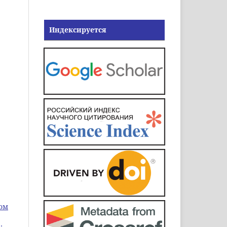
Индексируется
Том
: