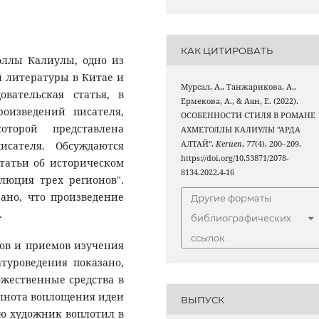
КАК ЦИТИРОВАТЬ
оллы Калиулы, одно из
 литературы в Китае и
Мурсал, А., Танжарикова, А.,
овательская статья, в
Ермекова, А., & Аян, Е. (2022).
оизведений писателя,
ОСОБЕННОСТИ СТИЛЯ В РОМАНЕ
торой представлена
АХМЕТОЛЛЫ КАЛИУЛЫ "АРДА
сателя. Обсуждаются
АЛТАЙ".
Keruen
,
77
(4), 200–209.
https://doi.org/10.53871/2078-
татьи об историческом
8134.2022.4-16
люция трех регионов".
ано, что произведение
Другие форматы
.
библиографических
ссылок
ов и приемов изучения
туроведения показано,
ожественные средства в
полнота воплощения идеи
ВЫПУСК
ую художник воплотил в