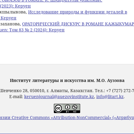
(2023): Керуен
 Токшылыкова,
Исследование природы и функции деталей в
: Керуен
рзаханова,
ОРАТОРИЧЕСКИЙ ДИСКУРС В РОМАНЕ КАЖЫКУМАР
uen: Том 83 № 2 (2024): Керуен
Институт литературы и искусства им. М.О. Ауэзова
Шевченко 28, 050010, г. Алматы, Казахстан. Тел.: +7 (727) 272-
E-mail:
keruenjournal@auezovinstitute.kz
,
info@litart.kz
.
нзии Creative Commons «Attribution-NonCommercial» («Атриб