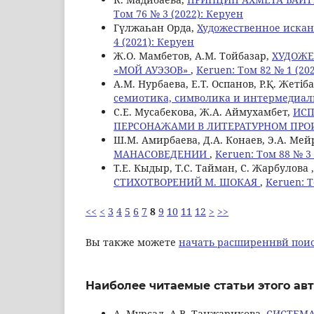
Том 76 № 3 (2022): Керуен
Гүлжаһан Орда,
Художественное искан
4 (2021): Керуен
Ж.О. Мамбетов, A.M. Тойбазар,
ХУДОЖЕ
«МОЙ АУЭЗОВ»
,
Keruen: Том 82 № 1 (20
А.М. Нурбаева, Е.Т. Оспанов, Р.Қ. Жетіб
семиотика, символика и интермедиа
С.Е. Мусабекова, Ж.А. Аймухамбет,
ИСП
ПЕРСОНАЖАМИ В ЛИТЕРАТУРНОМ ПР
Ш.М. Амирбаева, Д.А. Конаев, Э.А. Ме
МАНАСОВЕДЕНИИ
,
Keruen: Том 88 № 3 
Т.Е. Кыдыр, Т.С. Тайман, С. Жарбулова 
СТИХОТВОРЕНИЙ М. ШОКАЯ
,
Keruen: Т
<<
<
3
4
5
6
7
8
9
10
11
12
>
>>
Вы также можете
начать расширеннвй поис
Наиболее читаемые статьи этого авт
А. Мурсал, А.В. Танжарикова,
СИСТЕМА