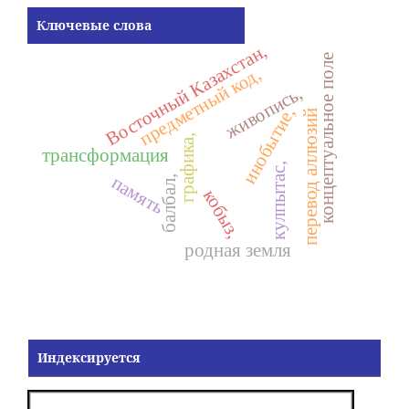
Ключевые слова
Восточный Казахстан,
концептуальное поле
предметный код,
живопись,
инобытие,
перевод аллюзий
графика,
трансформация
кулпытас,
память
балбал,
кобыз,
родная земля
Индексируется