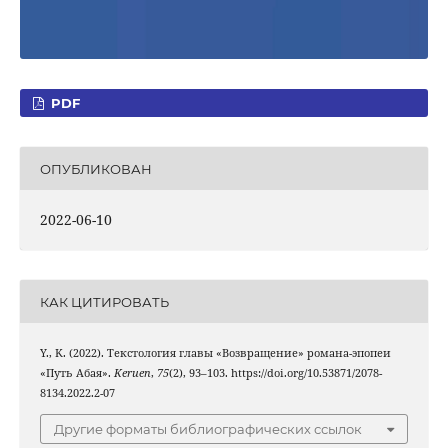
PDF
ОПУБЛИКОВАН
2022-06-10
КАК ЦИТИРОВАТЬ
Y., K. (2022). Текстология главы «Возвращение» романа-эпопеи
«Путь Абая».
Keruen
,
75
(2), 93–103. https://doi.org/10.53871/2078-
8134.2022.2-07
Другие форматы библиографических ссылок