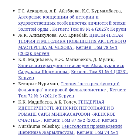
Г.С. Аскарова, А.Е. Айтбаева, К.С. Курмамбаева,
Авторские концепции об истории и
художественных особенностях личностей эпохи
Золотой орды
,
Keruen: Том 89 № 4 (2025): Керуен
Ж.К. Алимкулова, А.С. Еркебай,
ЦИКЛИЧЕСКАЯ
ТЕОРИЯ И МЕТОДИКА ПОВЫШЕНИЯ АКТЕРСКОГО
МАСТЕРСТВА М. ЧЕХОВА
,
Keruen: Том 78 № 1
(2023): Керуен
К.К. Мадибаева, Н.Ж. Мағазбеков, Д. Мулик,
Запись литературного наследия Абая: рукопись
Садуакаса Шорманова
,
Keruen: Том 81 № 4 (2023):
Керуен
Бекарыс Нуриман,
Теория "четырех функций
фольклора" в мировой фольклористике
,
Keruen:
Том 72 № 3 (2021): Керуен
K.K. Мадибаева, А.Б. Тoлеу,
ГЕНДЕРНАЯ
ИДЕНТИЧНОСТЬ ЖЕНСКИХ ПЕРСОНАЖЕЙ В
РОМАНЕ САРЫ МЫНЖАСАРОВОЙ «ЖЕНСКОЕ
СЧАСТЬЕ»
,
Keruen: Том 87 № 2 (2025): Keruen
Nurzhuma Yelesbay,
Текстология произведений
Шернияза Жарылгасулы
,
Keruen: Том 74 № 1