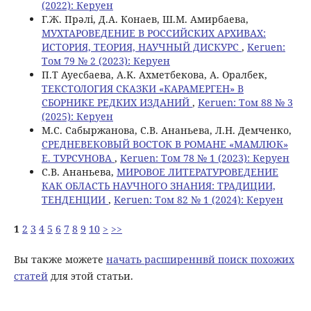
(2022): Керуен
Г.Ж. Прәлі, Д.А. Конаев, Ш.М. Амирбаева,
МУХТАРОВЕДЕНИЕ В РОССИЙСКИХ АРХИВАХ:
ИСТОРИЯ, ТЕОРИЯ, НАУЧНЫЙ ДИСКУРС
,
Keruen:
Том 79 № 2 (2023): Керуен
П.Т Ауесбаева, A.K. Ахметбекова, А. Оралбек,
ТЕКСТОЛОГИЯ СКАЗКИ «КАРАМЕРГЕН» В
СБОРНИКЕ РЕДКИХ ИЗДАНИЙ
,
Keruen: Том 88 № 3
(2025): Керуен
M.С. Сабыржанова, С.В. Ананьева, Л.Н. Демченко,
СРЕДНЕВЕКОВЫЙ ВОСТОК В РОМАНЕ «МАМЛЮК»
Е. ТУРСУНОВА
,
Keruen: Том 78 № 1 (2023): Керуен
С.В. Ананьева,
МИРОВОЕ ЛИТЕРАТУРОВЕДЕНИЕ
КАК ОБЛАСТЬ НАУЧНОГО ЗНАНИЯ: ТРАДИЦИИ,
ТЕНДЕНЦИИ
,
Keruen: Том 82 № 1 (2024): Керуен
1
2
3
4
5
6
7
8
9
10
>
>>
Вы также можете
начать расширеннвй поиск похожих
статей
для этой статьи.