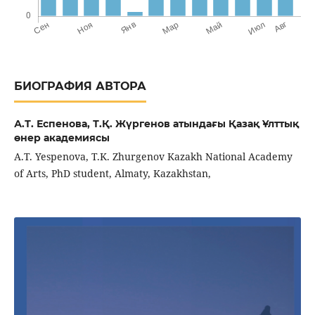
БИОГРАФИЯ АВТОРА
А.Т. Еспенова,
Т.Қ. Жүргенов атындағы Қазақ Ұлттық
өнер академиясы
A.T. Yespenova, T.K. Zhurgenov Kazakh National Academy
of Arts, PhD student, Almaty, Kazakhstan,