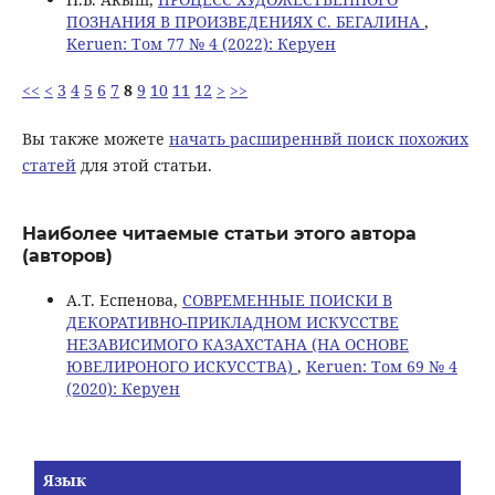
ПОЗНАНИЯ В ПРОИЗВЕДЕНИЯХ С. БЕГАЛИНА
,
Keruen: Том 77 № 4 (2022): Керуен
<<
<
3
4
5
6
7
8
9
10
11
12
>
>>
Вы также можете
начать расширеннвй поиск похожих
статей
для этой статьи.
Наиболее читаемые статьи этого автора
(авторов)
А.Т. Еспенова,
СОВРЕМЕННЫЕ ПОИСКИ В
ДЕКОРАТИВНО-ПРИКЛАДНОМ ИСКУССТВЕ
НЕЗАВИСИМОГО КАЗАХСТАНА (НА ОСНОВЕ
ЮВЕЛИРОНОГО ИСКУССТВА)
,
Keruen: Том 69 № 4
(2020): Керуен
Язык