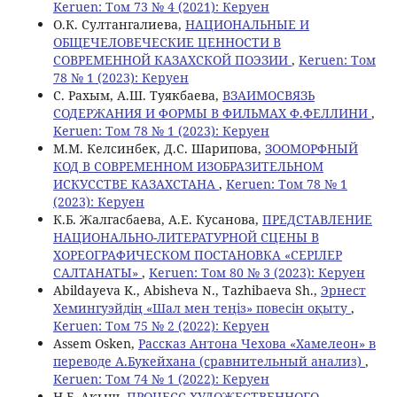
Keruen: Том 73 № 4 (2021): Керуен
О.К. Султангалиева,
НАЦИОНАЛЬНЫЕ И
ОБЩЕЧЕЛОВЕЧЕСКИЕ ЦЕННОСТИ В
СОВРЕМЕННОЙ КАЗАХСКОЙ ПОЭЗИИ
,
Keruen: Том
78 № 1 (2023): Керуен
С. Рахым, А.Ш. Туякбаева,
ВЗАИМОСВЯЗЬ
СОДЕРЖАНИЯ И ФОРМЫ В ФИЛЬМАХ Ф.ФЕЛЛИНИ
,
Keruen: Том 78 № 1 (2023): Керуен
М.М. Келсинбек, Д.С. Шарипова,
ЗООМОРФНЫЙ
КОД В СОВРЕМЕННОМ ИЗОБРАЗИТЕЛЬНОМ
ИСКУССТВЕ КАЗАХСТАНА
,
Keruen: Том 78 № 1
(2023): Керуен
К.Б. Жалгасбаева, А.Е. Кусанова,
ПРЕДСТАВЛЕНИЕ
НАЦИОНАЛЬНО-ЛИТЕРАТУРНОЙ СЦЕНЫ В
ХОРЕОГРАФИЧЕСКОМ ПОСТАНОВКА «СЕРІЛЕР
САЛТАНАТЫ»
,
Keruen: Том 80 № 3 (2023): Керуен
Abildayeva K., Abisheva N., Tazhibaeva Sh.,
Эрнест
Хемингуэйдің «Шал мен теңіз» повесін оқыту
,
Keruen: Том 75 № 2 (2022): Керуен
Assem Osken,
Рассказ Антона Чехова «Хамелеон» в
переводе А.Букейхана (сравнительный анализ)
,
Keruen: Том 74 № 1 (2022): Керуен
Н.Б. Aкыш,
ПРОЦЕСС ХУДОЖЕСТВЕННОГО