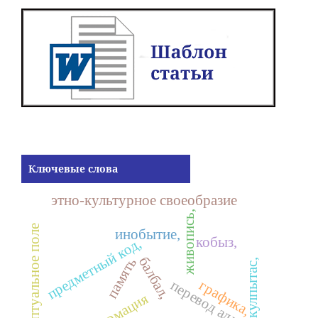
Ключевые слова
этно-культурное своеобразие
живопись,
концептуальное поле
инобытие,
кобыз,
предметный код,
балбал,
память
кулпытас,
перевод аллюзий
графика,