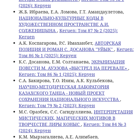
(2026): Керуен
Ж.Б. Ибраева, E.A. Ломова, Г.Т. Амандaулетова,
НАЦИОНАЛЬНО-КУЛЬТУРНЫЕ КОДЫ В
ХУДОЖЕСТВЕННОМ ПРОСТРАНСТВЕ А.И.
СОЛЖЕНИЦЫНА
,
Keruen: Том 87 № 2 (2025):
Keruen
A.K. Коспагарова, Р.С. Имаханбет,
АВТОРСКАЯ
ПОЗИЦИЯ И РОМАН С. ДОСАНОВА "УЙЫК"
,
Keruen:
Том 86 № 1 (2025): Керуен
К.С. Досанова, Е.М. Солтанаева,
ЭКРАНИЗАЦИЯ
ПОВЕСТИ М. АУЭЗОВА «ВЫСТРЕЛ НА ПЕРЕВАЛЕ»
,
Keruen: Том 86 № 1 (2025): Керуен
С.A. Бакирова, Т.О. Изим, А.К. Кульбекова,
НАУЧНО-МЕТОДИЧЕСКАЯ ЛАБОРАТОРИЯ
КАЗАХСКОГО ТАНЦА - НОВЫЙ ПРОЕКТ
СОХРАНЕНИЯ НАЦИОНАЛЬНОГО ИСКУССТВА
,
Keruen: Том 79 № 2 (2023): Керуен
М.С. Оразбек, С.C. Сагидуллиева,
ИНТЕРПРЕТАЦИЯ
МИСТИЧЕСКИХ, МАГИЧЕСКИХ МОТИВОВ В
ТВОРЧЕСТВЕ ЛИРЫ КОНЫС
,
Keruen: Том 84 № 3
(2024): Керуен
K.M. Мырзагалиева, А.Е. Алимбаев,