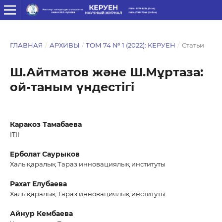
ГЛАВНАЯ
/
АРХИВЫ
/
ТОМ 74 № 1 (2022): КЕРУЕН
/
Статьи
Ш.Айтматов және Ш.Мұртаза:
ой-таным үндестігі
Каракоз Тамабаева
ITII
Ерболат Саурыков
Халықаралық Тараз инновациялық институты
Рахат Елубаева
Халықаралық Тараз инновациялық институты
Айнур Кембаева