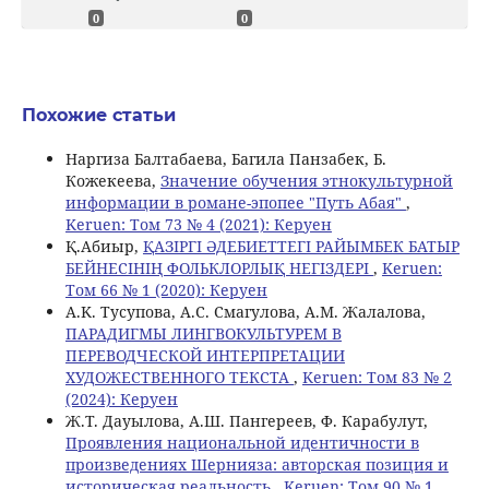
0
0
Похожие статьи
Наргиза Балтабаева, Багила Панзабек, Б.
Кожекеева,
Значение обучения этнокультурной
информации в романе-эпопее "Путь Абая"
,
Keruen: Том 73 № 4 (2021): Керуен
Қ.Абиыр,
ҚАЗІРГІ ӘДЕБИЕТТЕГІ РАЙЫМБЕК БАТЫР
БЕЙНЕСІНІҢ ФОЛЬКЛОРЛЫҚ НЕГІЗДЕРІ
,
Keruen:
Том 66 № 1 (2020): Керуен
A.K. Тусупова, А.С. Смагулова, A.M. Жалалова,
ПАРАДИГМЫ ЛИНГВОКУЛЬТУРЕМ В
ПЕРЕВОДЧЕСКОЙ ИНТЕРПРЕТАЦИИ
ХУДОЖЕСТВЕННОГО ТЕКСТА
,
Keruen: Том 83 № 2
(2024): Керуен
Ж.Т. Дауылова, А.Ш. Пангереев, Ф. Карабулут,
Проявления национальной идентичности в
произведениях Шернияза: авторская позиция и
историческая реальность
,
Keruen: Том 90 № 1