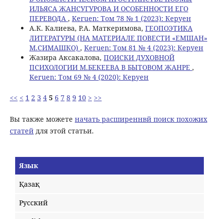
ИЛЬЯСА ЖАНСУГУРОВА И ОСОБЕННОСТИ ЕГО
ПЕРЕВОДА
,
Keruen: Том 78 № 1 (2023): Керуен
А.К. Калиева, Р.А. Маткеримова,
ГЕОПОЭТИКА
ЛИТЕРАТУРЫ (НА МАТЕРИАЛЕ ПОВЕСТИ «ЕМШАН»
М.СИМАШКО)
,
Keruen: Том 81 № 4 (2023): Керуен
Жазира Аксакалова,
ПОИСКИ ДУХОВНОЙ
ПСИХОЛОГИИ М.БЕКЕЕВА В БЫТОВОМ ЖАНРЕ
,
Keruen: Том 69 № 4 (2020): Керуен
<<
<
1
2
3
4
5
6
7
8
9
10
>
>>
Вы также можете
начать расширеннвй поиск похожих
статей
для этой статьи.
Язык
Қазақ
Русский