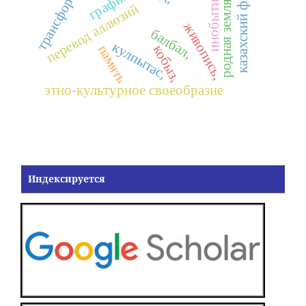
казахский фольклор
трансформация
графика,
инобытие,
родная земля
перевод аллюзий
живопись,
балбал,
кулпытас,
память
кобыз,
этно-культурное своеобразие
Индексируется