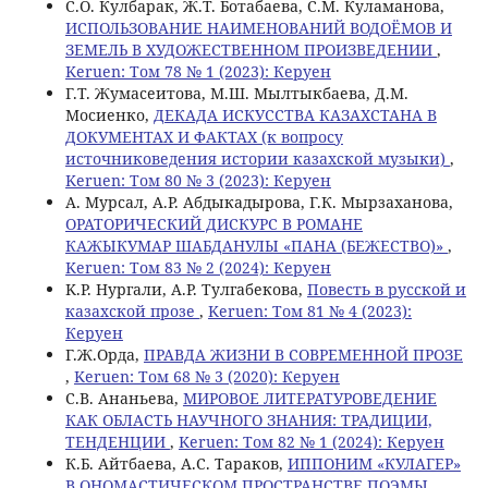
С.О. Кулбарак, Ж.Т. Ботабаева, С.М. Куламанова,
ИСПОЛЬЗОВАНИЕ НАИМЕНОВАНИЙ ВОДОЁМОВ И
ЗЕМЕЛЬ В ХУДОЖЕСТВЕННОМ ПРОИЗВЕДЕНИИ
,
Keruen: Том 78 № 1 (2023): Керуен
Г.Т. Жумасеитова, М.Ш. Мылтыкбаева, Д.М.
Мосиенко,
ДЕКАДА ИСКУССТВА КАЗАХСТАНА В
ДОКУМЕНТАХ И ФАКТАХ (к вопросу
источниковедения истории казахской музыки)
,
Keruen: Том 80 № 3 (2023): Керуен
А. Мурсал, А.Р. Абдыкадырова, Г.К. Мырзаханова,
ОРАТОРИЧЕСКИЙ ДИСКУРС В РОМАНЕ
КАЖЫКУМАР ШАБДАНУЛЫ «ПАНА (БЕЖЕСТВО)»
,
Keruen: Том 83 № 2 (2024): Керуен
K.Р. Нургали, А.Р. Тулгабекова,
Повесть в русской и
казахской прозе
,
Keruen: Том 81 № 4 (2023):
Керуен
Г.Ж.Орда,
ПРАВДА ЖИЗНИ В СОВРЕМЕННОЙ ПРОЗЕ
,
Keruen: Том 68 № 3 (2020): Керуен
С.В. Ананьева,
МИРОВОЕ ЛИТЕРАТУРОВЕДЕНИЕ
КАК ОБЛАСТЬ НАУЧНОГО ЗНАНИЯ: ТРАДИЦИИ,
ТЕНДЕНЦИИ
,
Keruen: Том 82 № 1 (2024): Керуен
К.Б. Айтбаева, А.С. Тараков,
ИППОНИМ «КУЛАГЕР»
В ОНОМАСТИЧЕСКОМ ПРОСТРАНСТВЕ ПОЭМЫ