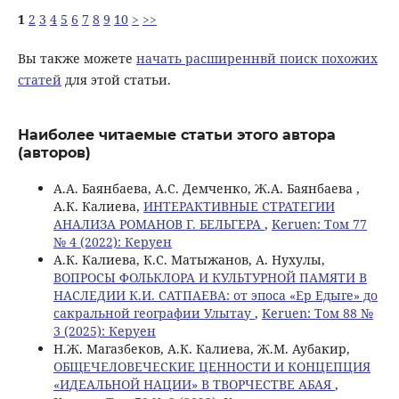
1
2
3
4
5
6
7
8
9
10
>
>>
Вы также можете
начать расширеннвй поиск похожих
статей
для этой статьи.
Наиболее читаемые статьи этого автора
(авторов)
А.А. Баянбаева, А.С. Демченко, Ж.А. Баянбаева ,
А.К. Калиева,
ИНТЕРАКТИВНЫЕ СТРАТЕГИИ
АНАЛИЗА РОМАНОВ Г. БЕЛЬГЕРА
,
Keruen: Том 77
№ 4 (2022): Керуен
А.К. Калиева, К.С. Матыжанов, А. Нухулы,
ВОПРОСЫ ФОЛЬКЛОРА И КУЛЬТУРНОЙ ПАМЯТИ В
НАСЛЕДИИ К.И. САТПАЕВА: от эпоса «Ер Едыге» до
сакральной географии Улытау
,
Keruen: Том 88 №
3 (2025): Керуен
Н.Ж. Магазбеков, А.К. Калиева, Ж.М. Аубакир,
ОБЩЕЧЕЛОВЕЧЕСКИЕ ЦЕННОСТИ И КОНЦЕПЦИЯ
«ИДЕАЛЬНОЙ НАЦИИ» В ТВОРЧЕСТВЕ АБАЯ
,