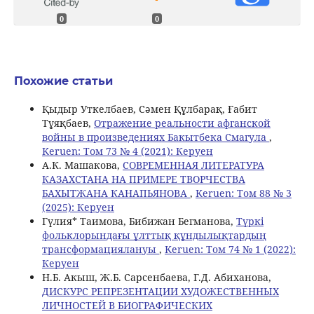
0
0
Похожие статьи
Қыдыр Уткелбаев, Сәмен Құлбарақ, Ғабит
Тұяқбаев,
Отражение реальности афганской
войны в произведениях Бакытбека Смагула
,
Keruen: Том 73 № 4 (2021): Керуен
A.К. Машакова,
СОВРЕМЕННАЯ ЛИТЕРАТУРА
КАЗАХСТАНА НА ПРИМЕРЕ ТВОРЧЕСТВА
БАХЫТЖАНА КАНАПЬЯНОВА
,
Keruen: Том 88 № 3
(2025): Керуен
Гүлия* Таимова, Бибижан Бегманова,
Түркі
фольклорындағы ұлттық құндылықтардың
трансформациялануы
,
Keruen: Том 74 № 1 (2022):
Керуен
Н.Б. Акыш, Ж.Б. Сарсенбаева, Г.Д. Абиханова,
ДИСКУРС РЕПРЕЗЕНТАЦИИ ХУДОЖЕСТВЕННЫХ
ЛИЧНОСТЕЙ В БИОГРАФИЧЕСКИХ