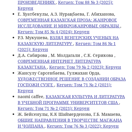
ПРОИЗВЕДЕНИЯХ
,
Keruen: Том 88 № 3 (2025):
Керуен
Е. Хуатбекулы, А.З. Нурақбаева, Г. Абиханова,
СОВРЕМЕННАЯ КАЗАХСКАЯ ПРОЗА: ЖАНРОВОЕ
ИССЛЕДОВАНИЕ И МИКРОЖАНРОВЫЕ ОБРАЗЦЫ
,
Keruen: Том 85 № 4 (2024): Керуен
Р.З. Мукушева,
ВЗЛЯД ВЕНГЕРСКИХ УЧЕНЫХ НА
КАЗАХСКУЮ ЛИТЕРАТУРУ
,
Keruen: Том 86 № 1
(2025): Керуен
Д.А. Сабирова , М. Молдагали , С.К. Серикова ,
СОВРЕМЕННАЯ ИНТЕРНЕТ ЛИТЕРАТУРА
КАЗАХСТАНА
,
Keruen: Том 79 № 2 (2023): Керуен
Жансулу Сарсенбаева, Гулжахан Орда,
ХУДОЖЕСТВЕННОЕ РЕШЕНИЕ В СОЗДАНИИ ОБРАЗА
ГОСПОЖИ СУЗГЕ
,
Keruen: Том 71 № 2 (2021):
Керуен
naomi caffee,
КАЗАХСКАЯ КУЛЬТУРА И ЛИТЕРАТУРА
В УЧЕБНОЙ ПРОГРАММЕ УНИВЕРСИТЕТОВ США
,
Keruen: Том 71 № 2 (2021): Керуен
Ж. Бейсенулы, К.К Шаймерденова, Г.Б. Мамаева,
ОБЩИЕ НАПРАВЛЕНИЯ В ТВОРЧЕСТВЕ МАГЖАНА
И ЧОЛПАНА
,
Keruen: Том 76 № 3 (2022): Керуен