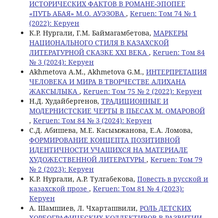
ИСТОРИЧЕСКИХ ФАКТОВ В РОМАНЕ-ЭПОПЕЕ
«ПУТЬ АБАЯ» М.О. АУЭЗОВА
,
Keruen: Том 74 № 1
(2022): Керуен
К.Р. Нургали, Г.М. Баймагамбетова,
МАРКЕРЫ
НАЦИОНАЛЬНОГО СТИЛЯ В КАЗАХСКОЙ
ЛИТЕРАТУРНОЙ СКАЗКЕ XXI ВЕКА
,
Keruen: Том 84
№ 3 (2024): Керуен
Akhmetova A.M., Akhmetova G.M.,
ИНТЕРПРЕТАЦИЯ
ЧЕЛОВЕКА И МИРА В ТВОРЧЕСТВЕ АЛИХАНА
ЖАКСЫЛЫКА
,
Keruen: Том 75 № 2 (2022): Керуен
Н.Д. Худайбергенов,
ТРАДИЦИОННЫЕ И
МОДЕРНИСТСКИЕ ЧЕРТЫ В ПЬЕСАХ М. ОМАРОВОЙ
,
Keruen: Том 84 № 3 (2024): Керуен
С.Д. Абишева, М.Е. Касымжанова, Е.А. Ломова,
ФОРМИРОВАНИЕ КОНЦЕПТА ПОЗИТИВНОЙ
ИДЕНТИЧНОСТИ УЧАЩИХСЯ НА МАТЕРИАЛЕ
ХУДОЖЕСТВЕННОЙ ЛИТЕРАТУРЫ
,
Keruen: Том 79
№ 2 (2023): Керуен
K.Р. Нургали, А.Р. Тулгабекова,
Повесть в русской и
казахской прозе
,
Keruen: Том 81 № 4 (2023):
Керуен
А. Шамшиев, Л. Чхарташвили,
РОЛЬ ДЕТСКИХ
ХОРЕОГРАФИЧЕСКИХ КОЛЛЕКТИВОВ В РАЗВИТИИ