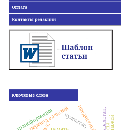
Оплата
Контакты редакции
Ключевые слова
предметный код,
перевод аллюзий
трансформация
кулпытас,
память