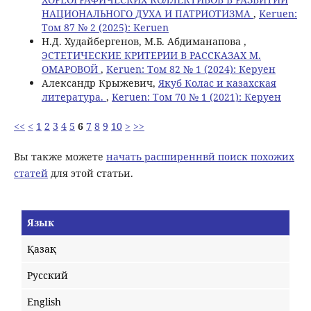
НАЦИОНАЛЬНОГО ДУХА И ПАТРИОТИЗМА
,
Keruen:
Том 87 № 2 (2025): Keruen
Н.Д. Худайбергенов, М.Б. Абдиманапова ,
ЭСТЕТИЧЕСКИЕ КРИТЕРИИ В РАССКАЗАХ М.
ОМАРОВОЙ
,
Keruen: Том 82 № 1 (2024): Керуен
Александр Крыжевич,
Якуб Колас и казахская
литература.
,
Keruen: Том 70 № 1 (2021): Керуен
<<
<
1
2
3
4
5
6
7
8
9
10
>
>>
Вы также можете
начать расширеннвй поиск похожих
статей
для этой статьи.
Язык
Қазақ
Русский
English