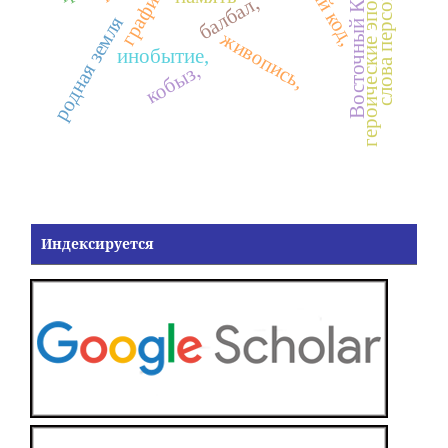
Восточный Казахстан,
слова персонажей
графика,
героические эпосы
балбал,
родная земля
живопись,
инобытие,
кобыз,
Индексируется