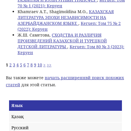
70 № 1 (2021): Керуен
Khamraev A.Т., Shagimoldinа M.O.,
КАЗАХСКАЯ
ЛИТЕРАТУРА ЭПОХИ НЕЗАВИСИМОСТИ НА
АЗЕРБАЙДЖАНСКОМ ЯЗЫКЕ
,
Keruen: Том 75 № 2
(2022): Керуен
Ж.Ш. Саметова,
СХОДСТВА И РАЗЛИЧИЯ
ПРОИЗВЕДЕНИЙ КАЗАХСКОЙ И ТУРЕЦКОЙ
ДЕТСКОЙ ЛИТЕРАТУРЫ
,
Keruen: Том 80 № 3 (2023):
Керуен
1
2
3
4
5
6
7
8
9
10
>
>>
Вы также можете
начать расширеннвй поиск похожих
статей
для этой статьи.
Язык
Қазақ
Русский