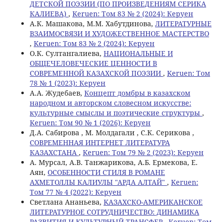
ДЕТСКОЙ ПОЭЗИИ (ПО ПРОИЗВЕДЕНИЯМ СЕРИКА
КАЛИЕВА)
,
Keruen: Том 83 № 2 (2024): Керуен
A.К. Машакова, M.M. Хабутдинова,
ЛИТЕРАТУРНЫЕ
ВЗАИМОСВЯЗИ И ХУДОЖЕСТВЕННОЕ МАСТЕРСТВО
,
Keruen: Том 83 № 2 (2024): Керуен
О.К. Султангалиева,
НАЦИОНАЛЬНЫЕ И
ОБЩЕЧЕЛОВЕЧЕСКИЕ ЦЕННОСТИ В
СОВРЕМЕННОЙ КАЗАХСКОЙ ПОЭЗИИ
,
Keruen: Том
78 № 1 (2023): Керуен
А.А. Жудебаев,
Концепт домбры в казахском
народном и авторском словесном искусстве:
культурные смыслы и поэтические структуры
,
Keruen: Том 90 № 1 (2026): Керуен
Д.А. Сабирова , М. Молдагали , С.К. Серикова ,
СОВРЕМЕННАЯ ИНТЕРНЕТ ЛИТЕРАТУРА
КАЗАХСТАНА
,
Keruen: Том 79 № 2 (2023): Керуен
А. Мурсал, А.В. Танжарикова, А.Б. Ермекова, Е.
Аян,
ОСОБЕННОСТИ СТИЛЯ В РОМАНЕ
АХМЕТОЛЛЫ КАЛИУЛЫ "АРДА АЛТАЙ"
,
Keruen:
Том 77 № 4 (2022): Керуен
Светлана Ананьева,
KАЗАХСКО-АМЕРИКАНСКОЕ
ЛИТЕРАТУРНОЕ СОТРУДНИЧЕСТВО: ДИНАМИКА
РАЗВИТИЯ И КУЛЬТУРНЫЙ ТРАНСФЕР
,
Keruen: Том