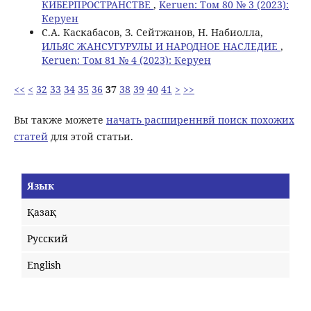
КИБЕРПРОСТРАНСТВЕ
,
Keruen: Том 80 № 3 (2023):
Керуен
С.А. Каскабасов, З. Сейтжанов, Н. Набиолла,
ИЛЬЯС ЖАНСУГУРУЛЫ И НАРОДНОЕ НАСЛЕДИЕ
,
Keruen: Том 81 № 4 (2023): Керуен
<<
<
32
33
34
35
36
37
38
39
40
41
>
>>
Вы также можете
начать расширеннвй поиск похожих
статей
для этой статьи.
Язык
Қазақ
Русский
English