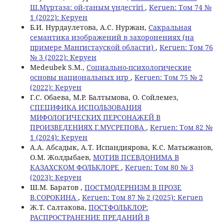
Ш.Мұртаза: ой-таным үндестігі
,
Keruen: Том 74 №
1 (2022): Керуен
Б.И. Нурдаулетова, A.С. Нуржан,
Сакральная
семантика изображений в захоронениях (на
примере Мангистауской области)
,
Keruen: Том 76
№ 3 (2022): Керуен
Меdеubеk S.М.,
Социально-психологические
основы национальных игр
,
Keruen: Том 75 № 2
(2022): Керуен
Г.С. Обаева, М.Р. Балтымова, О. Сойлемез,
СПЕЦИФИКА ИСПОЛЬЗОВАНИЯ
МИФОЛОГИЧЕСКИХ ПЕРСОНАЖЕЙ В
ПРОИЗВЕДЕНИЯХ Г.МУСРЕПОВА
,
Keruen: Том 82 №
1 (2024): Керуен
A.А. Абсадык, A.T. Испандиярова, K.С. Матыжанов,
О.М. Жолдыбаев,
МОТИВ ПСЕВДОНИМА В
КАЗАХСКОМ ФОЛЬКЛОРЕ
,
Keruen: Том 80 № 3
(2023): Керуен
Ш.М. Баратов ,
ПОСТМОДЕРНИЗМ В ПРОЗЕ
В.СОРОКИНА
,
Keruen: Том 87 № 2 (2025): Keruen
Ж.Т. Салтакова,
ПОСТФОЛЬКЛОР:
РАСПРОСТРАНЕНИЕ ПРЕДАНИЙ В