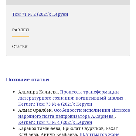
Том 71 № 2 (2021): Керуен
РАЗДЕЛ
Статьи
Похожие статьи
Альмира Калиева,
Процессы трансформации
литературного сознания: когнитивный анализ
,
Keruen: Том 73 № 4 (2021): Керуен
Алмас Оралбек,
Особеноости исполнения айтысов
народного поэта импровизатора А.Сариева
,
Keruen: Том 73 № 4 (2021): Керуен
Каракоз Тамабаева, Ерболат Саурыков, Рахат
Елубаева, Айнур Кембаева,
Ш.Айтматов және