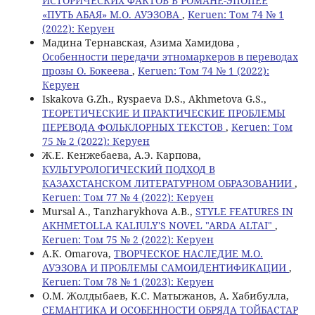
ИСТОРИЧЕСКИХ ФАКТОВ В РОМАНЕ-ЭПОПЕЕ
«ПУТЬ АБАЯ» М.О. АУЭЗОВА
,
Keruen: Том 74 № 1
(2022): Керуен
Мадина Тернавская, Aзима Хамидова ,
Особенности передачи этномаркеров в переводах
прозы О. Бокеева
,
Keruen: Том 74 № 1 (2022):
Керуен
Iskakova G.Zh., Ryspaeva D.S., Akhmetova G.S.,
ТЕОРЕТИЧЕСКИЕ И ПРАКТИЧЕСКИЕ ПРОБЛЕМЫ
ПЕРЕВОДА ФОЛЬКЛОРНЫХ ТЕКСТОВ
,
Keruen: Том
75 № 2 (2022): Керуен
Ж.Е. Кенжебаева, А.Э. Карпова,
КУЛЬТУРОЛОГИЧЕСКИЙ ПОДХОД В
КАЗАХСТАНСКОМ ЛИТЕРАТУРНОМ ОБРАЗОВАНИИ
,
Keruen: Том 77 № 4 (2022): Керуен
Mursal A., Tanzharykhova A.B.,
STYLE FEATURES IN
AKHMETOLLA KALIULY'S NOVEL "ARDA ALTAI"
,
Keruen: Том 75 № 2 (2022): Керуен
A.К. Omarova,
ТВОРЧЕСКОЕ НАСЛЕДИЕ М.О.
АУЭЗОВА И ПРОБЛЕМЫ САМОИДЕНТИФИКАЦИИ
,
Keruen: Том 78 № 1 (2023): Керуен
О.М. Жолдыбаев, К.С. Матыжанов, А. Хабибулла,
СЕМАНТИКА И ОСОБЕННОСТИ ОБРЯДА ТОЙБАСТАР