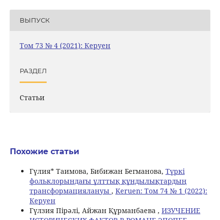
ВЫПУСК
Том 73 № 4 (2021): Керуен
РАЗДЕЛ
Статьи
Похожие статьи
Гүлия* Таимова, Бибижан Бегманова,
Түркі
фольклорындағы ұлттық құндылықтардың
трансформациялануы
,
Keruen: Том 74 № 1 (2022):
Керуен
Гүлзия Пірәлі, Айжан Құрманбаева ,
ИЗУЧЕНИЕ