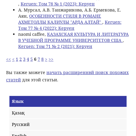
,
Keruen: Том 78 № 1 (2023): Керуен
А. Мурсал, А.В. Танжарикова, А.Б. Ермекова, Е.
Аян,
ОСОБЕННОСТИ СТИЛЯ В РОМАНЕ
АХМЕТОЛЛЫ КАЛИУЛЫ "АРДА АЛТАЙ"
,
Keruen:
Том 77 № 4 (2022): Керуен
naomi caffee,
КАЗАХСКАЯ КУЛЬТУРА И ЛИТЕРАТУРА
В УЧЕБНОЙ ПРОГРАММЕ УНИВЕРСИТЕТОВ США
,
Keruen: Том 71 № 2 (2021): Керуен
<<
<
1
2
3
4
5
6
7
8
>
>>
Вы также можете
начать расширеннвй поиск похожих
статей
для этой статьи.
Язык
Қазақ
Русский
English