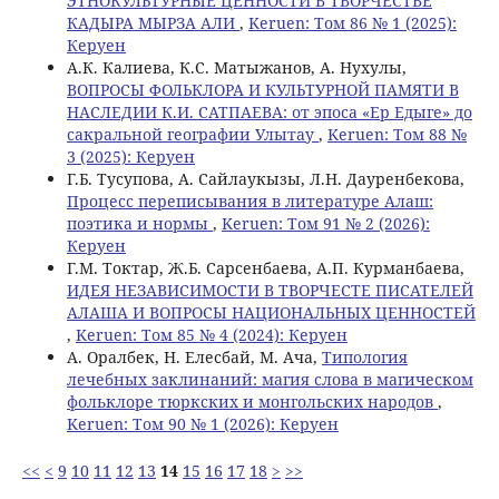
ЭТНОКУЛЬТУРНЫЕ ЦЕННОСТИ В ТВОРЧЕСТВЕ
КАДЫРА МЫРЗА АЛИ
,
Keruen: Том 86 № 1 (2025):
Керуен
А.К. Калиева, К.С. Матыжанов, А. Нухулы,
ВОПРОСЫ ФОЛЬКЛОРА И КУЛЬТУРНОЙ ПАМЯТИ В
НАСЛЕДИИ К.И. САТПАЕВА: от эпоса «Ер Едыге» до
сакральной географии Улытау
,
Keruen: Том 88 №
3 (2025): Керуен
Г.Б. Тусупова, А. Сайлаукызы, Л.Н. Дауренбекова,
Процесс переписывания в литературе Aлаш:
поэтика и нормы
,
Keruen: Том 91 № 2 (2026):
Керуен
Г.М. Токтар, Ж.Б. Сарсенбаева, А.П. Курманбаева,
ИДЕЯ НЕЗАВИСИМОСТИ В ТВОРЧЕСТЕ ПИСАТЕЛЕЙ
АЛАША И ВОПРОСЫ НАЦИОНАЛЬНЫХ ЦЕННОСТЕЙ
,
Keruen: Том 85 № 4 (2024): Керуен
А. Оралбек, Н. Елесбай, М. Ача,
Типология
лечебных заклинаний: магия слова в магическом
фольклоре тюркских и монгольских народов
,
Keruen: Том 90 № 1 (2026): Керуен
<<
<
9
10
11
12
13
14
15
16
17
18
>
>>