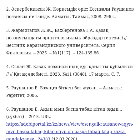
2. Әскербекқызы Ж. Көркемдік өріс: Есенғали Раушанов
поэзиясы негізінде. Алматы: Таймас, 2008. 296 с.
3. Жарылғапов Ж.Ж., Бахбергенова Г.А. Қазақ
поэзиясындағы орнитологиялық образдар генезисі //
Вестник Карагандинского университета. Серия
Филология. – 2025. – №1(117). – 124-135 бб.
4. Оспан Ж. Қазақ поэзиясының құс қанатты құбылысы
// // Қазақ әдебиеті. 2023. №11 (3848). 17 марта. С. 7.
5. Раушанов Е. Бозаңға біткен боз жусан. – Алматы:
Раритет, 2006.
6. Раушанов Е. Ақын мың баспа табақ кітап оқып...
(сұхбат) – 2015. URL:
https://adebiportal.kz/kz/news/view/esengali-rausanov-aqyn-
myn-baspa-tabaq-kitap-oqyp-on-baspa-tabaq-kitap-zazsa-
qandai-zaqsy__24383
(12.03.2026).