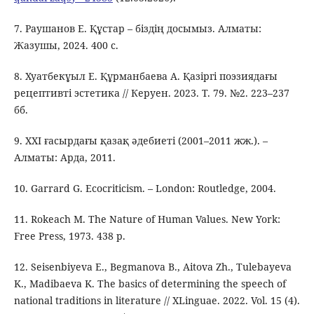
7. Раушанов Е. Құстар – біздің досымыз. Алматы:
Жазушы, 2024. 400 с.
8. Хуатбекұыл Е. Құрманбаева А. Қазіргі поэзиядағы
рецептивті эстетика // Керуен. 2023. Т. 79. №2. 223–237
бб.
9. ХХІ ғасырдағы қазақ әдебиеті (2001–2011 жж.). –
Алматы: Арда, 2011.
10. Garrard G. Ecocriticism. – London: Routledge, 2004.
11. Rokeach M. The Nature of Human Values. New York:
Free Press, 1973. 438 p.
12. Seisenbiyeva E., Begmanova B., Aitova Zh., Tulebayeva
K., Madibaeva K. The basics of determining the speech of
national traditions in literature // XLinguae. 2022. Vol. 15 (4).