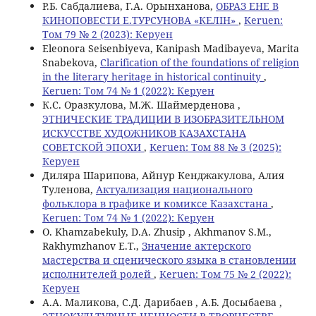
Р.Б. Сабдалиева, Г.А. Орынханова,
ОБРАЗ ЕНЕ В
КИНОПОВЕСТИ Е.ТУРСУНОВА «КЕЛІН»
,
Keruen:
Том 79 № 2 (2023): Керуен
Eleonora Seisenbiyeva, Kanipash Madibayeva, Marita
Snabekova,
Clarification of the foundations of religion
in the literary heritage in historical continuity
,
Keruen: Том 74 № 1 (2022): Керуен
К.С. Оразкулова, М.Ж. Шаймерденова ,
ЭТНИЧЕСКИЕ ТРАДИЦИИ В ИЗОБРАЗИТЕЛЬНОМ
ИСКУССТВЕ ХУДОЖНИКОВ КАЗАХСТАНА
СОВЕТСКОЙ ЭПОХИ
,
Keruen: Том 88 № 3 (2025):
Керуен
Диляра Шарипова, Айнур Кенджакулова, Алия
Туленова,
Актуализация национального
фольклора в графике и комиксе Казахстана
,
Keruen: Том 74 № 1 (2022): Керуен
О. Khamzabekuly, D.A. Zhusip , Akhmanov S.M.,
Rakhymzhanov E.T.,
Значение актерского
мастерства и сценического языка в становлении
исполнителей ролей
,
Keruen: Том 75 № 2 (2022):
Керуен
A.A. Маликова, С.Д. Дарибаев , А.Б. Досыбаева ,