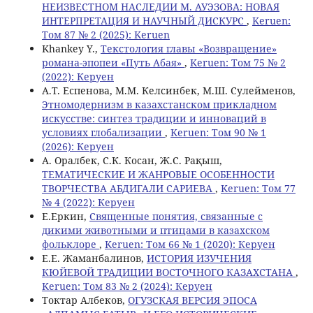
НЕИЗВЕСТНОМ НАСЛЕДИИ М. АУЭЗОВА: НОВАЯ
ИНТЕРПРЕТАЦИЯ И НАУЧНЫЙ ДИСКУРС
,
Keruen:
Том 87 № 2 (2025): Keruen
Khankey Y.,
Текстология главы «Возвращение»
романа-эпопеи «Путь Абая»
,
Keruen: Том 75 № 2
(2022): Керуен
А.Т. Еспенова, М.М. Келсинбек, М.Ш. Сулейменов,
Этномодернизм в казахстанском прикладном
искусстве: синтез традиции и инноваций в
условиях глобализации
,
Keruen: Том 90 № 1
(2026): Керуен
А. Оралбек, С.К. Косан, Ж.С. Рақыш,
ТЕМАТИЧЕСКИЕ И ЖАНРОВЫЕ ОСОБЕННОСТИ
ТВОРЧЕСТВА АБДИГАЛИ САРИЕВА
,
Keruen: Том 77
№ 4 (2022): Керуен
Е.Еркин,
Священные понятия, связанные с
дикими животными и птицами в казахском
фольклоре
,
Keruen: Том 66 № 1 (2020): Керуен
Е.Е. Жаманбалинов,
ИСТОРИЯ ИЗУЧЕНИЯ
КЮЙЕВОЙ ТРАДИЦИИ ВОСТОЧНОГО КАЗАХСТАНА
,
Keruen: Том 83 № 2 (2024): Керуен
Токтар Албеков,
ОГУЗСКАЯ ВЕРСИЯ ЭПОСА