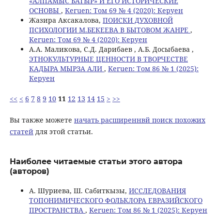
«АЛПАМЫС БАТЫР» И ЕГО ИСТОРИЧЕСКИЕ
ОСНОВЫ
,
Keruen: Том 69 № 4 (2020): Керуен
Жазира Аксакалова,
ПОИСКИ ДУХОВНОЙ
ПСИХОЛОГИИ М.БЕКЕЕВА В БЫТОВОМ ЖАНРЕ
,
Keruen: Том 69 № 4 (2020): Керуен
A.A. Маликова, С.Д. Дарибаев , А.Б. Досыбаева ,
ЭТНОКУЛЬТУРНЫЕ ЦЕННОСТИ В ТВОРЧЕСТВЕ
КАДЫРА МЫРЗА АЛИ
,
Keruen: Том 86 № 1 (2025):
Керуен
<<
<
6
7
8
9
10
11
12
13
14
15
>
>>
Вы также можете
начать расширеннвй поиск похожих
статей
для этой статьи.
Наиболее читаемые статьи этого автора
(авторов)
А. Шуриева, Ш. Сабиткызы,
ИССЛЕДОВАНИЯ
ТОПОНИМИЧЕСКОГО ФОЛЬКЛОРА ЕВРАЗИЙСКОГО
ПРОСТРАНСТВА
,
Keruen: Том 86 № 1 (2025): Керуен