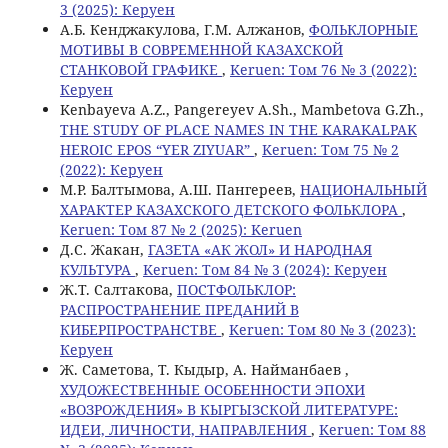
3 (2025): Керуен
А.Б. Кенджакулова, Г.М. Алжанов,
ФОЛЬКЛОРНЫЕ
МОТИВЫ В СОВРЕМЕННОЙ КАЗАХСКОЙ
СТАНКОВОЙ ГРАФИКЕ
,
Keruen: Том 76 № 3 (2022):
Керуен
Kenbayeva A.Z., Pangereyev A.Sh., Mambetova G.Zh.,
THE STUDY OF PLACE NAMES IN THE KARAKALPAK
HEROIC EPOS “YER ZIYUAR”
,
Keruen: Том 75 № 2
(2022): Керуен
М.Р. Балтымова, А.Ш. Пангереев,
НАЦИОНАЛЬНЫЙ
ХАРАКТЕР КАЗАХСКОГО ДЕТСКОГО ФОЛЬКЛОРА
,
Keruen: Том 87 № 2 (2025): Keruen
Д.С. Жакан,
ГАЗЕТА «АК ЖОЛ» И НАРОДНАЯ
КУЛЬТУРА
,
Keruen: Том 84 № 3 (2024): Керуен
Ж.Т. Салтакова,
ПОСТФОЛЬКЛОР:
РАСПРОСТРАНЕНИЕ ПРЕДАНИЙ В
КИБЕРПРОСТРАНСТВЕ
,
Keruen: Том 80 № 3 (2023):
Керуен
Ж. Саметова, Т. Кыдыр, А. Найманбаев ,
ХУДОЖЕСТВЕННЫЕ ОСОБЕННОСТИ ЭПОХИ
«ВОЗРОЖДЕНИЯ» В КЫРГЫЗСКОЙ ЛИТЕРАТУРЕ:
ИДЕИ, ЛИЧНОСТИ, НАПРАВЛЕНИЯ
,
Keruen: Том 88