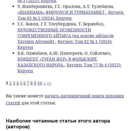
№ 3 (2025): Керуен
У. Жанбершиева, Г.С. Оралова, А.Т. Тулебаева,
«ШАХНАМА» ФИРДОУСИ И ТУРМАГАМБЕТ
,
Keruen:
Том 83 № 2 (2024): Керуен
Г.С. Бокен, Г.Т. Тлеубердина, Т. Берикбол,
ХУДОЖЕСТВЕННЫЕ ОСОБЕННОСТИ
СОВРЕМЕННОГО АЙТЫСА (на основе айтысов
Таушен Абуовой)
,
Keruen: Том 82 № 1 (2024):
Керуен
Б.К. Олжабаев, А.Ш. Пангереев, О. Сойлемез,
КОНЦЕПТ «ТУҒАН ЖЕР» В ФОЛЬКЛОРЕ
КАЗАХСКОГО НАРОДА
,
Keruen: Том 77 № 4 (2022):
Керуен
1
2
3
4
5
6
7
8
9
10
>
>>
Вы также можете
начать расширеннвй поиск похожих
статей
для этой статьи.
Наиболее читаемые статьи этого автора
(авторов)