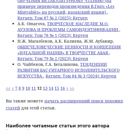
ОБУЧЕНИЯ МЕТАКУЛЬТУРНОМУ ЧТЕНИЮ (на
примере переводов произведения В.Гюго «Les
Misérables» на русский, казахский языки)
,
Keruen: Том 87 № 2 (2025): Keruen
A.К. Omarova,
ТВОРЧЕСКОЕ НАСЛЕДИЕ М.О.
АУЭЗОВА И ПРОБЛЕМЫ САМОИДЕНТИФИКАЦИИ
,
Keruen: Том 78 № 1 (2023): Керуен
Н.Ж. Магазбеков, А.К. Калиева, Ж.М. Аубакир,
ОБЩЕЧЕЛОВЕЧЕСКИЕ ЦЕННОСТИ И КОНЦЕПЦИЯ
«ИДЕАЛЬНОЙ НАЦИИ» В ТВОРЧЕСТВЕ АБАЯ
,
Keruen: Том 79 № 2 (2023): Керуен
О. Чайбеков, Г.А. Бегалинова,
ТЕНДЕНЦИИ
РАЗВИТИЯ БАС-ГИТАРНОГО ИСПОЛНИТЕЛЬСКОГО
ИСКУССТВА
,
Keruen: Том 84 № 3 (2024): Керуен
<<
<
7
8
9
10
11
12
13
14
15
16
>
>>
Вы также можете
начать расширеннвй поиск похожих
статей
для этой статьи.
Наиболее читаемые статьи этого автора