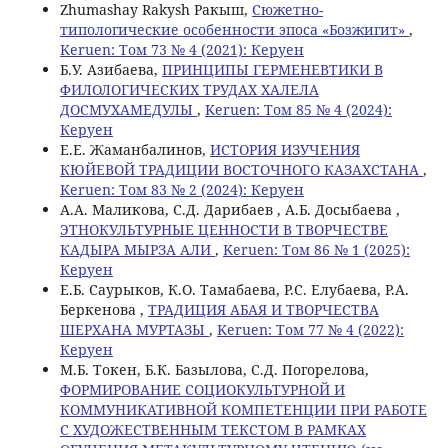
Zhumashay Rakysh Ракыш,
Сюжетно-
типологические особенности эпоса «Бозжигит»
,
Keruen: Том 73 № 4 (2021): Керуен
Б.У. Азибаева,
ПРИНЦИПЫ ГЕРМЕНЕВТИКИ В
ФИЛОЛОГИЧЕСКИХ ТРУДАХ ХАЛЕЛА
ДОСМУХАМЕДУЛЫ
,
Keruen: Том 85 № 4 (2024):
Керуен
Е.Е. Жаманбалинов,
ИСТОРИЯ ИЗУЧЕНИЯ
КЮЙЕВОЙ ТРАДИЦИИ ВОСТОЧНОГО КАЗАХСТАНА
,
Keruen: Том 83 № 2 (2024): Керуен
A.A. Маликова, С.Д. Дарибаев , А.Б. Досыбаева ,
ЭТНОКУЛЬТУРНЫЕ ЦЕННОСТИ В ТВОРЧЕСТВЕ
КАДЫРА МЫРЗА АЛИ
,
Keruen: Том 86 № 1 (2025):
Керуен
Е.Б. Саурыков, К.О. Тамабаева, Р.С. Елубаева, Р.А.
Беркенова ,
ТРАДИЦИЯ АБАЯ И ТВОРЧЕСТВА
ШЕРХАНА МУРТАЗЫ
,
Keruen: Том 77 № 4 (2022):
Керуен
M.Б. Токен, Б.К. Базылова, С.Д. Погорелова,
ФОРМИРОВАНИЕ СОЦИОКУЛЬТУРНОЙ И
КОММУНИКАТИВНОЙ КОМПЕТЕНЦИИ ПРИ РАБОТЕ
С ХУДОЖЕСТВЕННЫМ ТЕКСТОМ В РАМКАХ