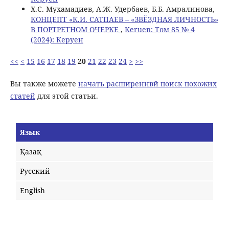
Х.С. Мухамадиев, А.Ж. Удербаев, Б.Б. Амралинова,
КОНЦЕПТ «К.И. САТПАЕВ – «ЗВЁЗДНАЯ ЛИЧНОСТЬ»
В ПОРТРЕТНОМ ОЧЕРКЕ
,
Keruen: Том 85 № 4
(2024): Керуен
<<
<
15
16
17
18
19
20
21
22
23
24
>
>>
Вы также можете
начать расширеннвй поиск похожих
статей
для этой статьи.
Язык
Қазақ
Русский
English