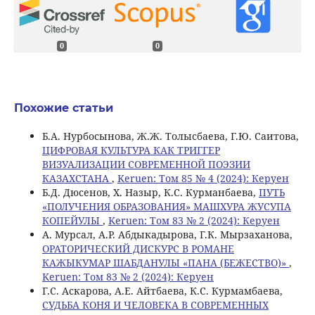
0
0
Похожие статьи
Б.А. Нурбосынова, Ж.Ж. Толысбаева, Г.Ю. Саитова,
ЦИФРОВАЯ КУЛЬТУРА КАК ТРИГГЕР
ВИЗУАЛИЗАЦИИ СОВРЕМЕННОЙ ПОЭЗИИ
КАЗАХСТАНА
,
Keruen: Том 85 № 4 (2024): Керуен
Б.Д. Дюсенов, Х. Назыр, К.С. Курманбаева,
ПУТЬ
«ПОЛУЧЕНИЯ ОБРАЗОВАНИЯ» МАШХУРА ЖУСУПА
КОПЕЙУЛЫ
,
Keruen: Том 83 № 2 (2024): Керуен
А. Мурсал, А.Р. Абдыкадырова, Г.К. Мырзаханова,
ОРАТОРИЧЕСКИЙ ДИСКУРС В РОМАНЕ
КАЖЫКУМАР ШАБДАНУЛЫ «ПАНА (БЕЖЕСТВО)»
,
Keruen: Том 83 № 2 (2024): Керуен
Г.С. Аскарова, A.E. Айтбаева, К.С. Курмамбаева,
СУДЬБА КОНЯ И ЧЕЛОВЕКА В СОВРЕМЕННЫХ