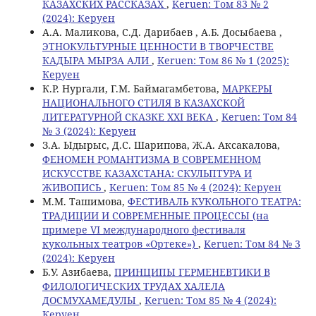
КАЗАХСКИХ РАССКАЗАХ
,
Keruen: Том 83 № 2
(2024): Керуен
A.A. Маликова, С.Д. Дарибаев , А.Б. Досыбаева ,
ЭТНОКУЛЬТУРНЫЕ ЦЕННОСТИ В ТВОРЧЕСТВЕ
КАДЫРА МЫРЗА АЛИ
,
Keruen: Том 86 № 1 (2025):
Керуен
К.Р. Нургали, Г.М. Баймагамбетова,
МАРКЕРЫ
НАЦИОНАЛЬНОГО СТИЛЯ В КАЗАХСКОЙ
ЛИТЕРАТУРНОЙ СКАЗКЕ XXI ВЕКА
,
Keruen: Том 84
№ 3 (2024): Керуен
З.А. Ыдырыс, Д.С. Шарипова, Ж.А. Аксакалова,
ФЕНОМЕН РОМАНТИЗМА В СОВРЕМЕННОМ
ИСКУССТВЕ КАЗАХСТАНА: СКУЛЬПТУРА И
ЖИВОПИСЬ
,
Keruen: Том 85 № 4 (2024): Керуен
М.М. Ташимова,
ФЕСТИВАЛЬ КУКОЛЬНОГО ТЕАТРА:
ТРАДИЦИИ И СОВРЕМЕННЫЕ ПРОЦЕССЫ (на
примере VI международного фестиваля
кукольных театров «Ортеке»)
,
Keruen: Том 84 № 3
(2024): Керуен
Б.У. Азибаева,
ПРИНЦИПЫ ГЕРМЕНЕВТИКИ В
ФИЛОЛОГИЧЕСКИХ ТРУДАХ ХАЛЕЛА
ДОСМУХАМЕДУЛЫ
,
Keruen: Том 85 № 4 (2024):
Керуен