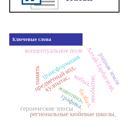
Ключевые слова
Алтай-Тарбагатай,
концептуальное поле
родная земля
трансформация
предметный код,
память
кобыз,
кулпытас,
инобытие,
живопись,
балбал,
графика,
героические эпосы
региональные кюйевые школы,