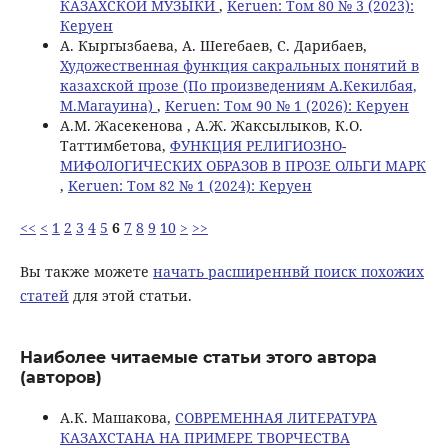
КАЗАХСКОЙ МУЗЫКИ
,
Keruen: Том 80 № 3 (2023):
Керуен
А. Кыргызбаева, А. Шегебаев, С. Дарибаев,
Художественная функция сакральных понятий в
казахской прозе (По произведениям А.Кекилбая,
М.Магауина)
,
Keruen: Том 90 № 1 (2026): Керуен
А.М. Жасекенова , А.Ж. Жаксылыков, К.О.
Таттимбетова,
ФУНКЦИЯ РЕЛИГИОЗНО-
МИФОЛОГИЧЕСКИХ ОБРАЗОВ В ПРОЗЕ ОЛЬГИ МАРК
,
Keruen: Том 82 № 1 (2024): Керуен
<<
<
1
2
3
4
5
6
7
8
9
10
>
>>
Вы также можете
начать расширеннвй поиск похожих
статей
для этой статьи.
Наиболее читаемые статьи этого автора
(авторов)
A.К. Машакова,
СОВРЕМЕННАЯ ЛИТЕРАТУРА
КАЗАХСТАНА НА ПРИМЕРЕ ТВОРЧЕСТВА