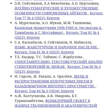
З.Н. Сейтжанов, Л.A Мекебаева, А.О. Нуртазина,
ИДЕЙНО-ТЕМАТИЧЕСКИЕ И ХУДОЖЕСТВЕННЫЕ
ОСОБЕННОСТИ СОВРЕМЕННЫХ АЙТЫСОВ
,
Keruen:
Том 77 № 4 (2022): Керуен
А. Мураткызы, A.O. Мукан, M.M. Ташимова,
Казахская драматургия 1946-1960 гг. (по пьесам А.
Тажибаева и Г. Мустафина)
,
Keruen: Том 81 № 4
(2023): Керуен
С.А. Каскабасов, З. Сейтжанов, Н. Набиолла,
ИЛЬЯС ЖАНСУГУРУЛЫ И НАРОДНОЕ НАСЛЕДИЕ
,
Keruen: Том 81 № 4 (2023): Керуен
Т.Е. Кыдыр, Т.С. Тайман, С. Жарбулова ,
СОПОСТАВИТЕЛЬНО -ТЕКСТОВЕДЧЕСКИЙ АНАЛИЗ
СТИХОТВОРЕНИЙ М. ШОКАЯ
,
Keruen: Том 80 № 3
(2023): Керуен
Н. Сарсек, Ж. Ракыш, А. Оралбек,
ВИДЫ И
РАСПРОСТРАНЕНИЯ ЦЕПОЧЕЧНЫХ ПИСЕМ В
КАЗАХОЯЗЫЧНОМ ИНТЕРНЕТ-ПРОСТРАНСТВЕ
,
Keruen: Том 84 № 3 (2024): Керуен
А.Ж. Казтуганова, A.K. Омарова, Б.Т.
Турмагамбетова,
ФОЛЬКЛОРНЫЙ СЮЖЕТ В
ЖАНРАХ ТРАДИЦИОННОЙ И АКАДЕМИЧЕСКОЙ