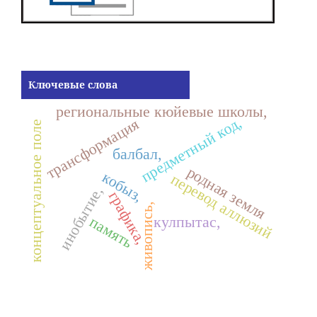
Ключевые слова
региональные кюйевые школы,
предметный код,
трансформация
концептуальное поле
балбал,
родная земля
кобыз,
перевод аллюзий
инобытие,
графика,
живопись,
память
кулпытас,