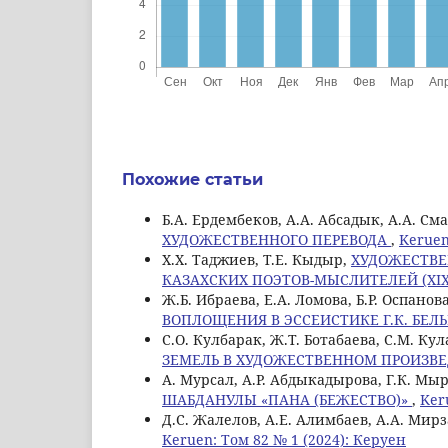
Похожие статьи
Б.А. Ердембеков, А.А. Абсадык, А.А. См
ХУДОЖЕСТВЕННОГО ПЕРЕВОДА
,
Keruen
Х.Х. Таджиев, Т.Е. Кыдыр,
ХУДОЖЕСТВЕ
КАЗАХСКИХ ПОЭТОВ-МЫСЛИТЕЛЕЙ (XIX
Ж.Б. Ибраева, Е.А. Ломова, Б.Р. Оспанов
ВОПЛОЩЕНИЯ В ЭССЕИСТИКЕ Г.К. БЕЛ
С.О. Кулбарак, Ж.Т. Ботабаева, С.М. Ку
ЗЕМЕЛЬ В ХУДОЖЕСТВЕННОМ ПРОИЗВ
А. Мурсал, А.Р. Абдыкадырова, Г.К. Мы
ШАБДАНУЛЫ «ПАНА (БЕЖЕСТВО)»
,
Ker
Д.С. Жалелов, А.Е. Алимбаев, А.А. Мир
Keruen: Том 82 № 1 (2024): Керуен