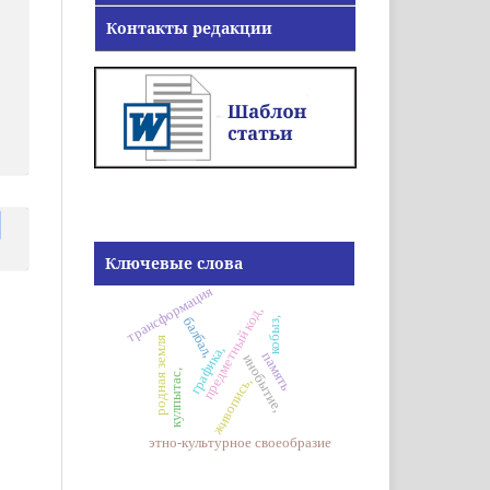
Контакты редакции
Ключевые слова
трансформация
предметный код,
балбал,
кобыз,
родная земля
графика,
память
инобытие,
кулпытас,
живопись,
этно-культурное своеобразие