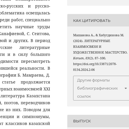
ко-русских и русско-
роблематика освещалась
реди работ, специально
КАК ЦИТИРОВАТЬ
метить научные труды
анафиевой, С. Сеитова,
Машакова A., & Хабутдинова M.
евой и других. В период
(2024). ЛИТЕРАТУРНЫЕ
ВЗАИМОСВЯЗИ И
усские литературные
ХУДОЖЕСТВЕННОЕ МАСТЕРСТВО.
сти и в силу большого
Keruen
,
83
(2), 87–100.
одимости пересмотреть
https://doi.org/10.53871/2078-
ившейся реальности. В
8134.2024.2-06
ографии Б. Мамраева, Д.
Другие форматы
статье продолжается
библиографических
урных взаимосвязей XXI
 литература Казахстана
ссылок
, поэтов, переводчиков
е из них. Поводом для
ренции и симпозиумы,
ВЫПУСК
т классиков казахской