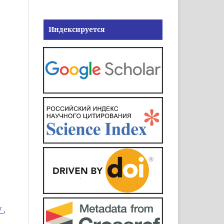
Индексируется
У
,