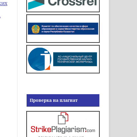
КИХ
А
Проверка на плагиат