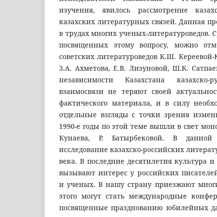
изучения, явилось рассмотрение казахс
казахских литературных связей. Данная п
в трудах многих ученых-литературоведов. С
посвященных этому вопросу, можно от
советских литературоведов К.Ш. Кереевой-К
3.А. Ахметова, Е.В. Лизуновой, Ш.К. Сатпа
независимости Казахстана казахско-р
взаимосвязи не теряют своей актуально
фактического материала, и в силу необх
отдельные взгляды с точки зрения измен
1990-е годы по этой теме вышли в свет мон
Кунаева, Р. Батырбековой. В данной 
исследование казахско-российских литерат
века. В последние десятилетия культура и
вызывают интерес у российских писателей
и ученых. В нашу страну приезжают многи
этого могут стать международные конфе
посвященные празднованию юбилейных да