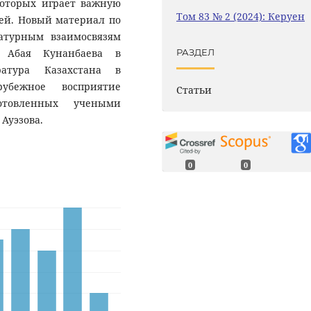
которых играет важную
Том 83 № 2 (2024): Керуен
ей. Новый материал по
атурным взаимосвязям
о Абая Кунанбаева в
РАЗДЕЛ
ратура Казахстана в
рубежное восприятие
Статьи
готовленных учеными
. Ауэзова.
0
0