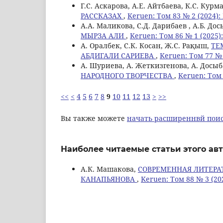
Г.С. Аскарова, A.E. Айтбаева, К.С. Кур
РАССКАЗАХ
,
Keruen: Том 83 № 2 (2024)
A.A. Маликова, С.Д. Дарибаев , А.Б. Дос
МЫРЗА АЛИ
,
Keruen: Том 86 № 1 (2025)
А. Оралбек, С.К. Косан, Ж.С. Рақыш,
ТЕ
АБДИГАЛИ САРИЕВА
,
Keruen: Том 77 № 
А. Шуриева, А. Жеткизгенова, А. Досы
НАРОДНОГО ТВОРЧЕСТВА
,
Keruen: Том 
<<
<
4
5
6
7
8
9
10
11
12
13
>
>>
Вы также можете
начать расширеннвй поис
Наиболее читаемые статьи этого авт
A.К. Машакова,
СОВРЕМЕННАЯ ЛИТЕРА
КАНАПЬЯНОВА
,
Keruen: Том 88 № 3 (20