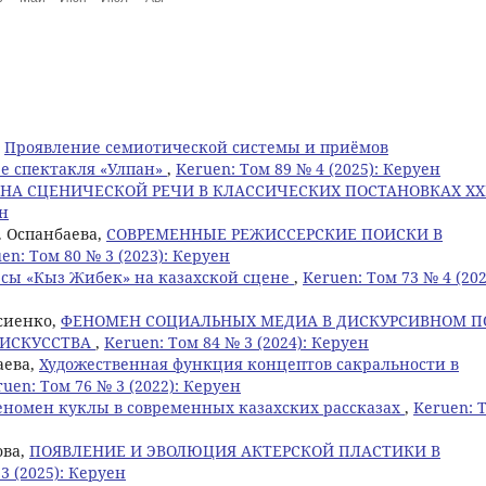
,
Проявление семиотической системы и приёмов
ре спектакля «Улпан»
,
Keruen: Том 89 № 4 (2025): Керуен
НА СЦЕНИЧЕСКОЙ РЕЧИ В КЛАССИЧЕСКИХ ПОСТАНОВКАХ XX
ен
. Оспанбаева,
СОВРЕМЕННЫЕ РЕЖИССЕРСКИЕ ПОИСКИ В
en: Том 80 № 3 (2023): Керуен
есы «Кыз Жибек» на казахской сцене
,
Keruen: Том 73 № 4 (202
осиенко,
ФЕНОМЕН СОЦИАЛЬНЫХ МЕДИА В ДИСКУРСИВНОМ П
 ИСКУССТВА
,
Keruen: Том 84 № 3 (2024): Керуен
аева,
Художественная функция концептов сакральности в
ruen: Том 76 № 3 (2022): Керуен
еномен куклы в современных казахских рассказах
,
Keruen: 
ова,
ПОЯВЛЕНИЕ И ЭВОЛЮЦИЯ АКТЕРСКОЙ ПЛАСТИКИ В
3 (2025): Керуен