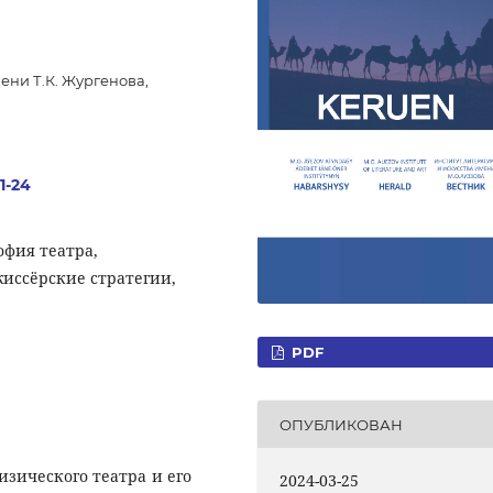
ени Т.К. Жургенова,
1-24
офия театра,
жиссёрские стратегии,
PDF
ОПУБЛИКОВАН
зического театра и его
2024-03-25