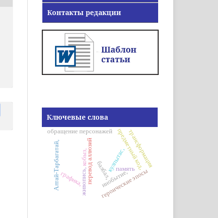
Контакты редакции
Ключевые слова
предметный код,
обращение персонажей
трансформация
перевод аллюзий
Алтай-Тарбагатай,
кулпытас,
кобыз,
балбал,
память
героические эпосы
живопись,
инобытие,
графика,