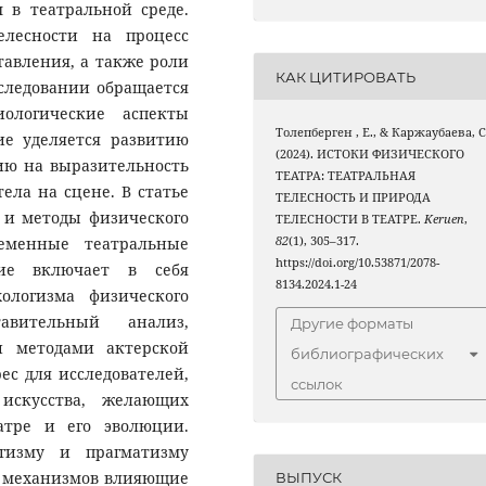
 в театральной среде.
елесности на процесс
тавления, а также роли
КАК ЦИТИРОВАТЬ
сследовании обращается
ологические аспекты
Толепберген , Е., & Каржаубаева, С
ие уделяется развитию
(2024). ИСТОКИ ФИЗИЧЕСКОГО
ию на выразительность
ТЕАТРА: ТЕАТРАЛЬНАЯ
ела на сцене. В статье
ТЕЛЕСНОСТЬ И ПРИРОДА
 и методы физического
ТЕЛЕСНОСТИ В ТЕАТРЕ.
Keruen
,
еменные театральные
82
(1), 305–317.
https://doi.org/10.53871/2078-
ние включает в себя
8134.2024.1-24
ологизма физического
тавительный анализ,
Другие форматы
и методами актерской
библиографических
ес для исследователей,
ссылок
искусства, желающих
атре и его эволюции.
огизму и прагматизму
х механизмов влияющие
ВЫПУСК