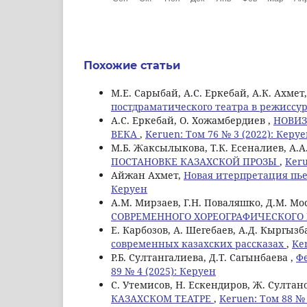
Похожие статьи
М.Е. Сарыбай, А.С. Еркебай, А.К. Ахмет
постдраматического театра в режиссу
А.С. Еркебай, О. Хожамбердиев ,
НОВИЗ
ВЕКА
,
Keruen: Том 76 № 3 (2022): Керу
М.Б. Жаксылыкова, Т.К. Есеналиев, А.А
ПОСТАНОВКЕ КАЗАХСКОЙ ПРОЗЫ
,
Keru
Айжан Ахмет,
Новая итерпретация пь
Керуен
A.M. Мирзаев, Г.Н. Поваляшко, Д.М. М
СОВРЕМЕННОГО ХОРЕОГРАФИЧЕСКОГО
Е. Карбозов, А. Шегебаев, А.Д. Кыргызб
современных казахских рассказах
,
Ke
Р.Б. Султангалиева, Д.Т. Сагынбаева ,
Ф
89 № 4 (2025): Керуен
С. Утемисов, Н. Ескендиров, Ж. Султан
КАЗАХСКОМ ТЕАТРЕ
,
Keruen: Том 88 № 