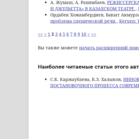
А. Жумаш, А. Рахимбаев,
РЕЖИССЕРСКА
И ДЖУЛЬЕТТА» В КАЗАХСКОМ ТЕАТРЕ
,
Oрдабек Хожамбердиев, Бакыт Акмурз
проблема сценической речи
,
Keruen: 
<<
<
1
2
3
4
5
6
7
8
9
10
>
>>
Вы также можете
начать расширеннвй поис
Наиболее читаемые статьи этого авт
С.К. Каржаубаева, К.З. Халыков,
ИННОВ
ПОСТАНОВОЧНОГО ПРОЦЕССА СОВРЕМ