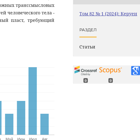
ложных транссмысловых
й человеческого тела -
Том 82 № 1 (2024): Керуен
ный пласт, требующий
РАЗДЕЛ
Статьи
0
0