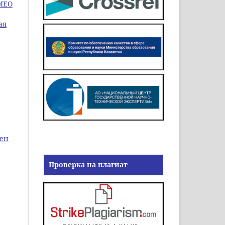
МЕО
ая
уен
Проверка на плагиат