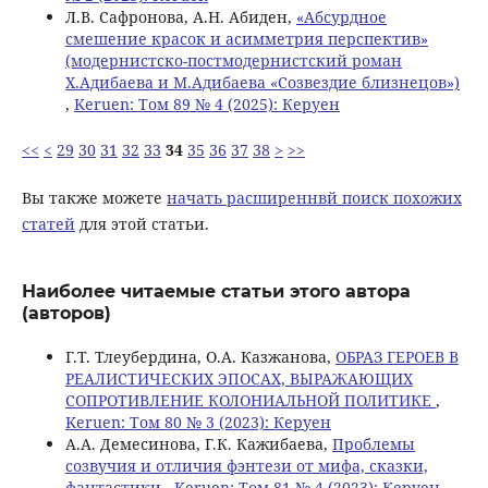
Л.В. Сафронова, А.Н. Абиден,
«Абсурдное
смешение красок и асимметрия перспектив»
(модернистско-постмодернистский роман
Х.Адибаева и М.Адибаева «Созвездие близнецов»)
,
Keruen: Том 89 № 4 (2025): Керуен
<<
<
29
30
31
32
33
34
35
36
37
38
>
>>
Вы также можете
начать расширеннвй поиск похожих
статей
для этой статьи.
Наиболее читаемые статьи этого автора
(авторов)
Г.Т. Тлеубердина, О.А. Казжанова,
ОБРАЗ ГЕРОЕВ В
РЕАЛИСТИЧЕСКИХ ЭПОСАХ, ВЫРАЖАЮЩИХ
СОПРОТИВЛЕНИЕ КОЛОНИАЛЬНОЙ ПОЛИТИКЕ
,
Keruen: Том 80 № 3 (2023): Керуен
А.А. Демесинова, Г.К. Кажибаева,
Проблемы
созвучия и отличия фэнтези от мифа, сказки,
фантастики
,
Keruen: Том 81 № 4 (2023): Керуен