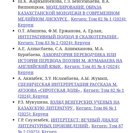
Ш.К. Жаркынбекова, Г.З. Бейсембаева, В.А.
Вишницкая,
МОДЕЛИРОВАНИЕ ОБРАЗА
КАЗАХСТАНСКОЙ МОЛОДЕЖИ В СОВРЕМЕННОМ
МЕДИЙНОМ ДИСКУРСЕ
,
Keruen: Том 82 № 1 (2024):
Керуен
О.T. Абишева, Ф.М. Ержанова, А. Ерлан,
ИНТЕГРАТИВНЫЙ ПОДХОД В СКАЗКОТЕРАПИИ
,
Keruen: Том 83 № 2 (2024): Керуен
А.Е. Алпысбаева, С.А. Ашимханова, М.А.
Бурибаева,
ЛАБОРАТОРИЯ ПЕРЕВОДЧИКА ИЛИ
ИСТОРИЯ ПЕРЕВОДА ПОЭЗИИ М. ЖУМАБАЕВА НА
АНГЛИЙСКИЙ ЯЗЫК
,
Keruen: Том 85 № 4 (2024):
Керуен
А. Акимбек, З.У. Исламбаева, А.Ы. Жумаш,
СЦЕНИЧЕСКАЯ ИНТЕРПРЕТАЦИЯ РАССКАЗА М.
АУЭЗОВА «СИРОТСКАЯ ДОЛЯ»
,
Keruen: Том 82 № 1
(2024): Керуен
Р.З. Мукушева,
ВЗЛЯД ВЕНГЕРСКИХ УЧЕНЫХ НА
КАЗАХСКУЮ ЛИТЕРАТУРУ
,
Keruen: Том 86 № 1
(2025): Керуен
Г.Р. Саулембек,
ИНТЕРТЕКСТ: ВЕЧНЫЙ ДИАЛОГ
ЛИТЕРАТУРНЫХ ПРОИЗВЕДЕНИЙ
,
Keruen: Том 87
№ 2 (2025): Keruen