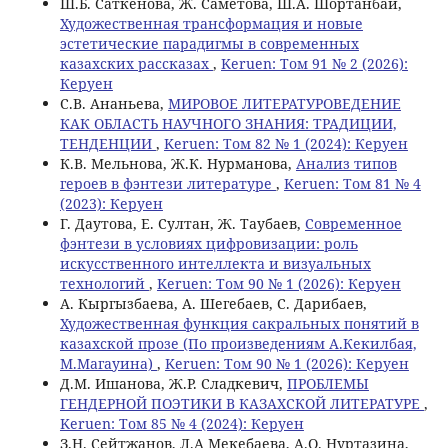
Ш.Б. Саткенова, Ж. Саметова, Ш.А. Шортанбай,
Художественная трансформация и новые
эстетические парадигмы в современных
казахских рассказах
,
Keruen: Том 91 № 2 (2026):
Керуен
С.В. Ананьева,
МИРОВОЕ ЛИТЕРАТУРОВЕДЕНИЕ
КАК ОБЛАСТЬ НАУЧНОГО ЗНАНИЯ: ТРАДИЦИИ,
ТЕНДЕНЦИИ
,
Keruen: Том 82 № 1 (2024): Керуен
К.В. Мельнова, Ж.К. Нурманова,
Анализ типов
героев в фэнтези литературе
,
Keruen: Том 81 № 4
(2023): Керуен
Г. Даутова, Е. Султан, Ж. Таубаев,
Современное
фэнтези в условиях цифровизации: роль
искусственного интеллекта и визуальных
технологий
,
Keruen: Том 90 № 1 (2026): Керуен
А. Кыргызбаева, А. Шегебаев, С. Дарибаев,
Художественная функция сакральных понятий в
казахской прозе (По произведениям А.Кекилбая,
М.Магауина)
,
Keruen: Том 90 № 1 (2026): Керуен
Д.М. Ишанова, Ж.Р. Сладкевич,
ПРОБЛЕМЫ
ГЕНДЕРНОЙ ПОЭТИКИ В КАЗАХСКОЙ ЛИТЕРАТУРЕ
,
Keruen: Том 85 № 4 (2024): Керуен
З.Н. Сейтжанов, Л.A Мекебаева, А.О. Нуртазина,