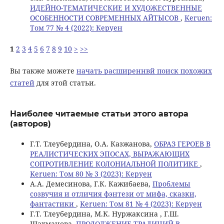
ИДЕЙНО-ТЕМАТИЧЕСКИЕ И ХУДОЖЕСТВЕННЫЕ
ОСОБЕННОСТИ СОВРЕМЕННЫХ АЙТЫСОВ
,
Keruen:
Том 77 № 4 (2022): Керуен
1
2
3
4
5
6
7
8
9
10
>
>>
Вы также можете
начать расширеннвй поиск похожих
статей
для этой статьи.
Наиболее читаемые статьи этого автора
(авторов)
Г.Т. Тлеубердина, О.А. Казжанова,
ОБРАЗ ГЕРОЕВ В
РЕАЛИСТИЧЕСКИХ ЭПОСАХ, ВЫРАЖАЮЩИХ
СОПРОТИВЛЕНИЕ КОЛОНИАЛЬНОЙ ПОЛИТИКЕ
,
Keruen: Том 80 № 3 (2023): Керуен
А.А. Демесинова, Г.К. Кажибаева,
Проблемы
созвучия и отличия фэнтези от мифа, сказки,
фантастики
,
Keruen: Том 81 № 4 (2023): Керуен
Г.Т. Тлеубердина, М.К. Нуржаксина , Г.Ш.
Шахманова,
ПРОДОЛЖЕНИЕ ТРАДИЦИЙ В