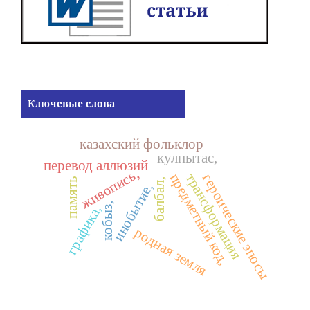
Ключевые слова
казахский фольклор
кулпытас,
перевод аллюзий
живопись,
предметный код,
трансформация
героические эпосы
память
балбал,
инобытие,
кобыз,
графика,
родная земля