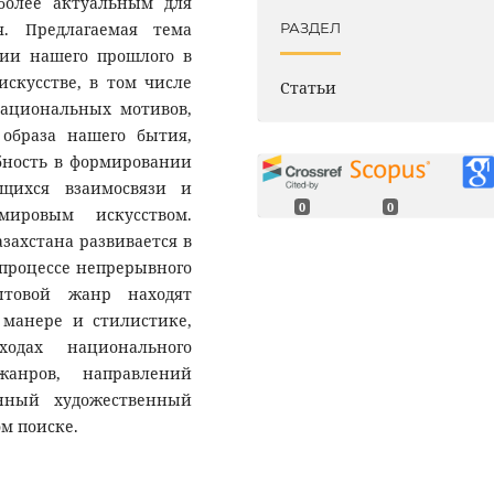
иболее актуальным для
я. Предлагаемая тема
РАЗДЕЛ
рии нашего прошлого в
скусстве, в том числе
Статьи
ациональных мотивов,
 образа нашего бытия,
бность в формировании
ющихся взаимосвязи и
0
0
мировым искусством.
захстана развивается в
процессе непрерывного
ытовой жанр находят
манере и стилистике,
ходах национального
жанров, направлений
нный художественный
ом поиске.