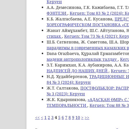
Керуен
А.А. Демесинова, Г.К. Кажибаева, Г.Т. 
ФЭНТЕЗИ
,
Keruen: Том 83 № 2 (2024): 
К.Б. Жалгасбаева, А.Е. Кусанова,
ПРЕДС
ХОРЕОГРАФИЧЕСКОМ ПОСТАНОВКА «СЕ
Жанат Аймұхамбет, Ш.С. Айтуганова, Н
стихах
,
Keruen: Том 73 № 4 (2021): Кер
Ш.Б. Саткенова, Ж. Саметова, Ш.А. Шо
парадигмы в современных казахских 
Dana Orazbaeva, Құралай Ермагамбето
мәдени антропологиялық талдау
,
Keru
З.Т. Каримхан, К.А. Аубакирова, А.А. 
НАДПИСЕЙ ДО НАШИХ ДНЕЙ
,
Keruen: 
Н.Д. Худайбергенов,
ТРАДИЦИОННЫЕ И
84 № 3 (2024): Керуен
Ж.Т. Салтакова,
ПОСТФОЛЬКЛОР: РАСП
№ 3 (2023): Керуен
Ж.К. Кдырниязова,
«АДАСҚАН ӨМІР» С
ТЕМПОРАЛЬНОСТИ
,
Keruen: Том 88 № 3
<<
<
1
2
3
4
5
6
7
8
9
10
>
>>