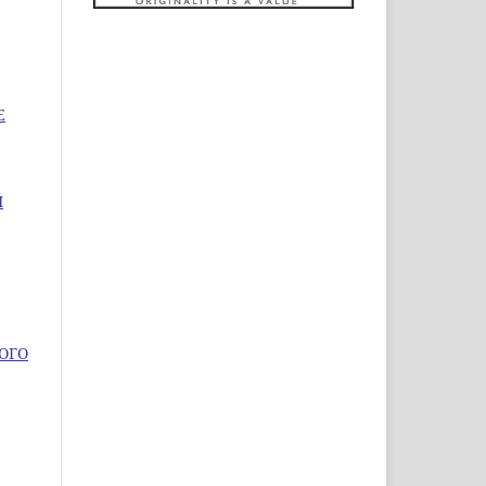
Е
Й
ОГО