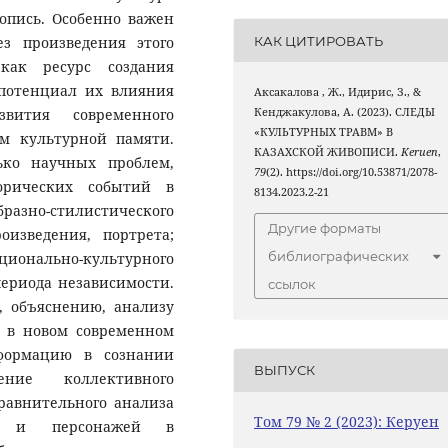
опись. Особенно важен
КАК ЦИТИРОВАТЬ
з произведения этого
как ресурс создания
 потенциал их влияния
Аксакалова , Ж., Идирис, З., &
звития современного
Кенджакулова, А. (2023). СЛЕДЫ
«КУЛЬТУРНЫХ ТРАВМ» В
ем культурной памяти.
КАЗАХСКОЙ ЖИВОПИСИ.
Keruen
,
ько научных проблем,
79
(2). https://doi.org/10.53871/2078-
орических событий в
8134.2023.2-21
бразно-стилистического
Другие форматы
оизведения, портрета;
библиографических
ионально-культурного
ериода независимости.
ссылок
, объяснению, анализу
м в новом современном
сформацию в сознании
ВЫПУСК
ние коллективного
сравнительного анализа
Том 79 № 2 (2023): Керуен
ий и персонажей в