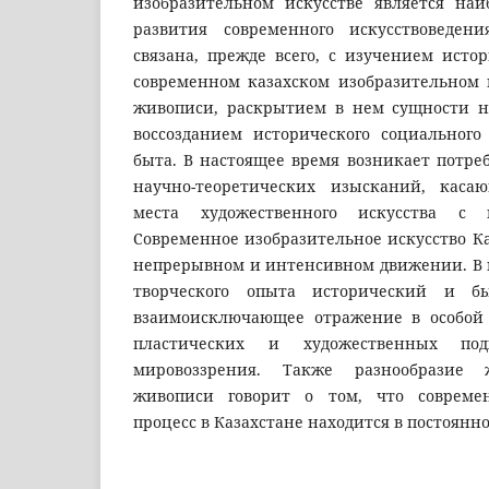
изобразительном искусстве является на
развития современного искусствоведени
связана, прежде всего, с изучением исто
современном казахском изобразительном и
живописи, раскрытием в нем сущности н
воссозданием исторического социального
быта. В настоящее время возникает потре
научно-теоретических изысканий, каса
места художественного искусства с 
Современное изобразительное искусство Ка
непрерывном и интенсивном движении. В 
творческого опыта исторический и б
взаимоисключающее отражение в особой 
пластических и художественных под
мировоззрения. Также разнообразие 
живописи говорит о том, что совреме
процесс в Казахстане находится в постоянн