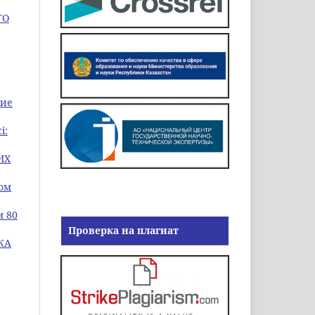
ГО
кие
і:
ИХ
Том
м 80
Проверка на плагиат
КА