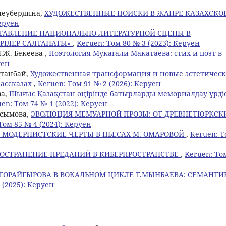
Тлеубердина,
ХУДОЖЕСТВЕННЫЕ ПОИСКИ В ЖАНРЕ КАЗАХСКО
Керуен
ТАВЛЕНИЕ НАЦИОНАЛЬНО-ЛИТЕРАТУРНОЙ СЦЕНЫ В
РІЛЕР САЛТАНАТЫ»
,
Keruen: Том 80 № 3 (2023): Керуен
.Ж. Бекеева ,
Поэтология Мукагали Макатаева: стих и поэт в
уен
ртанбай,
Художественная трансформация и новые эстетичес
рассказах
,
Keruen: Том 91 № 2 (2026): Керуен
ва,
Шығыс Қазақстан өңірінде батырларды мемориалдау үрдіс
en: Том 74 № 1 (2022): Керуен
Касымова,
ЭВОЛЮЦИЯ МЕМУАРНОЙ ПРОЗЫ: ОТ ДРЕВНЕТЮРКСК
Том 85 № 4 (2024): Керуен
 МОДЕРНИСТСКИЕ ЧЕРТЫ В ПЬЕСАХ М. ОМАРОВОЙ
,
Keruen: 
РОСТРАНЕНИЕ ПРЕДАНИЙ В КИБЕРПРОСТРАНСТВЕ
,
Keruen: То
.ТОРАЙГЫРОВА В ВОКАЛЬНОМ ЦИКЛЕ Т.МЫНБАЕВА: СЕМАНТИ
 (2025): Керуен