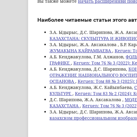
Вы также можете
начать расширеннвй поис
Наиболее читаемые статьи этого авт
З.А. Ыдырыс, Д.С. Шарипова, Ж.А. Акс
КАЗАХСТАНА: СКУЛЬПТУРА И ЖИВОПИ
З.А. Ыдырыс, Ж.А. Аксакалова , Б.Р. Ка
ЖУМАКЫНА КАЙРАМБАЕВА
,
Keruen: Т
А.Б. Кенджакулова, Г.М. Алжанов,
ФОЛ
ГРАФИКЕ
,
Keruen: Том 76 № 3 (2022): К
А.Б. Кенджакулова, Д.С. Шарипова,
КОН
ОТРАЖЕНИЕ НАЦИОНАЛЬНОГО ВОСПИТА
ОСПАНОВА
,
Keruen: Том 88 № 3 (2025):
А.Б. Кенджакулова, Ж.С. Кайынбаева,
КУЛЬТУРЕ
,
Keruen: Том 83 № 2 (2024): 
Д.С. Шарипова, Ж.А. Аксакалова ,
МОДЕ
КАЗАХСТАНА
,
Keruen: Том 76 № 3 (2022
З.А. Ыдырыс, Д.С. Шарипова, Ж.А. Акса
казахском профессиональном изобраз