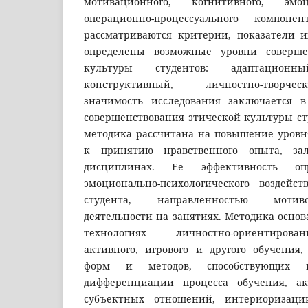
мотивационного, когнитивного, эмоци
операционно-процессуального компон
рассматриваются критерии, показатели и
определены возможные уровни соверше
культуры студентов: адаптационны
конструктивный, личностно-творче
значимость исследования заключается в
совершенствования этической культуры ст
методика рассчитана на повышение уровня
к принятию нравственного опыта, за
дисциплинах. Ее эффективность опр
эмоционально-психологического воздейс
студента, направленностью мотив
деятельности на занятиях. Методика осно
технологиях личностно-ориентирова
активного, игрового и другого обучения
форм и методов, способствующих 
дифференциации процесса обучения, ак
субъектных отношений, интериоризаци