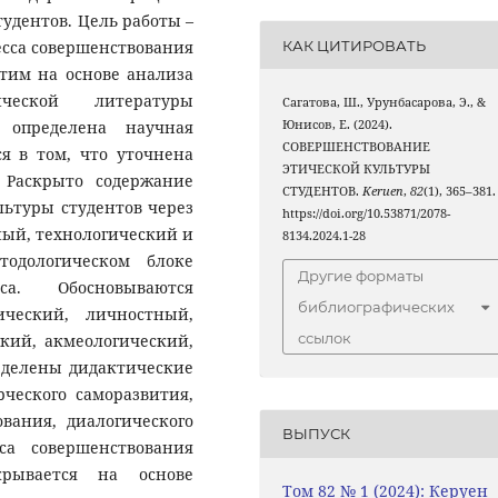
удентов. Цель работы –
КАК ЦИТИРОВАТЬ
есса совершенствования
этим на основе анализа
огической литературы
Сагатова, Ш., Урунбасарова, Э., &
 определена научная
Юнисов, Е. (2024).
СОВЕРШЕНСТВОВАНИЕ
я в том, что уточнена
ЭТИЧЕСКОЙ КУЛЬТУРЫ
. Раскрыто содержание
СТУДЕНТОВ.
Keruen
,
82
(1), 365–381.
льтуры студентов через
https://doi.org/10.53871/2078-
ный, технологический и
8134.2024.1-28
тодологическом блоке
Другие форматы
а. Обосновываются
библиографических
ический, личностный,
ссылок
кий, акмеологический,
еделены дидактические
ческого саморазвития,
вания, диалогического
ВЫПУСК
са совершенствования
рывается на основе
Том 82 № 1 (2024): Керуен