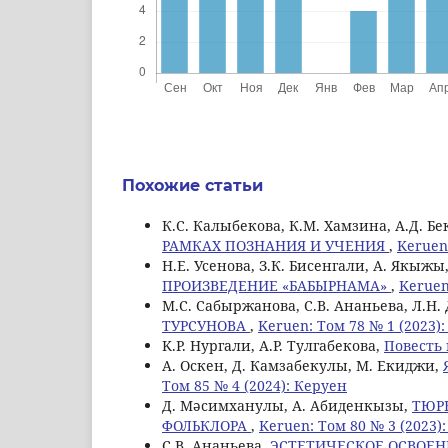
Похожие статьи
К.С. Калыбекова, К.М. Хамзина, А.Д. Б
РАМКАХ ПОЗНАНИЯ И УЧЕНИЯ
,
Keruen
Н.Е. Усенова, З.К. Бисенгали, А. Якыжы
ПРОИЗВЕДЕНИЕ «БАБЫРНАМА»
,
Keruen
M.С. Сабыржанова, С.В. Ананьева, Л.Н
ТУРСУНОВА
,
Keruen: Том 78 № 1 (2023)
K.Р. Нургали, А.Р. Тулгабекова,
Повесть 
А. Оскен, Д. Камзабекулы, M. Екиджи,
Том 85 № 4 (2024): Керуен
Д. Мәсимханулы, А. Абиденкызы,
ТЮР
ФОЛЬКЛОРА
,
Keruen: Том 80 № 3 (2023)
С.В. Ананьева,
ЭСТЕТИЧЕСКОЕ ОСВОЕН