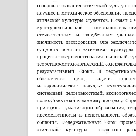
совершенствования этической культуры ст
научное и методическое обоснование проц
этической культуры студентов. В связи с 
культурологической, психолого-педаг
отечественных и зарубежных ученых
значимость исследования. Она заключаетс
сущность понятия «этическая культура»
процесса совершенствования этической ку
теоретико-методологический, содержатель
результативный блоки. В теоретико-ме
обозначены цель, задачи процесс
методологические подходы: культуролог
системный, деятельностный, аксиологичес
полисубъектный к данному процессу. Опр
принципы гуманизации образования, твор
преемственности и непрерывности образо
общения. Содержательный блок процес
этической культуры студентов раск