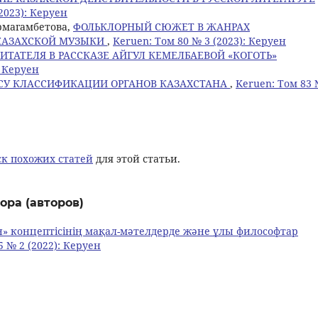
2023): Керуен
урмагамбетова,
ФОЛЬКЛОРНЫЙ СЮЖЕТ В ЖАНРАХ
КАЗАХСКОЙ МУЗЫКИ
,
Keruen: Том 80 № 3 (2023): Керуен
ИТАТЕЛЯ В РАССКАЗЕ АЙГУЛ КЕМЕЛБАЕВОЙ «КОГОТЬ»
: Керуен
СУ КЛАССИФИКАЦИИ ОРГАНОВ КАЗАХСТАНА
,
Keruen: Том 83 
к похожих статей
для этой статьи.
ора (авторов)
н» концептісінің мақал-мәтелдерде және ұлы философтар
5 № 2 (2022): Керуен