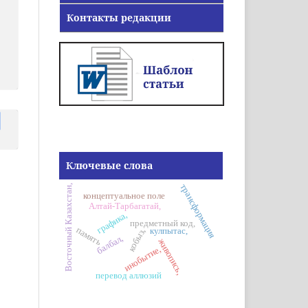
Контакты редакции
Ключевые слова
трансформация
Восточный Казахстан,
концептуальное поле
Алтай-Тарбагатай,
графика,
предметный код,
память
кулпытас,
кобыз,
балбал,
живопись,
инобытие,
перевод аллюзий