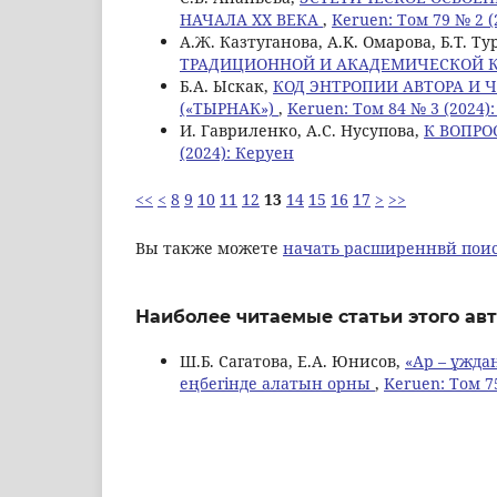
НАЧАЛА ХХ ВЕКА
,
Keruen: Том 79 № 2 (
А.Ж. Казтуганова, A.K. Омарова, Б.Т. Т
ТРАДИЦИОННОЙ И АКАДЕМИЧЕСКОЙ 
Б.А. Ыскак,
КОД ЭНТРОПИИ АВТОРА И Ч
(«ТЫРНАК»)
,
Keruen: Том 84 № 3 (2024)
И. Гавриленко, А.С. Нусупова,
К ВОПРО
(2024): Керуен
<<
<
8
9
10
11
12
13
14
15
16
17
>
>>
Вы также можете
начать расширеннвй поис
Наиболее читаемые статьи этого авт
Ш.Б. Сагатова, Е.А. Юнисов,
«Ар – ұжда
еңбегінде алатын орны
,
Keruen: Том 7