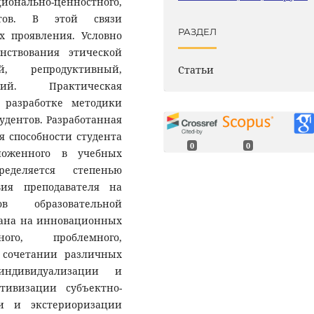
онально-ценностного,
ентов. В этой связи
РАЗДЕЛ
х проявления. Условно
нствования этической
й, репродуктивный,
Статьи
ский. Практическая
 разработке методики
удентов. Разработанная
 способности студента
0
0
ложенного в учебных
еделяется степенью
твия преподавателя на
ов образовательной
вана на инновационных
нного, проблемного,
, сочетании различных
индивидуализации и
тивизации субъектно-
и и экстериоризации