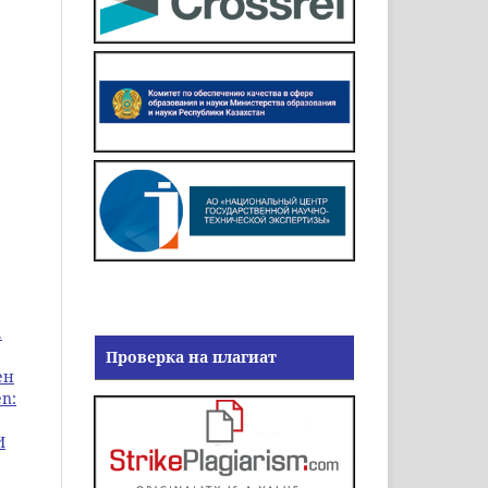
.
Проверка на плагиат
ен
n:
И