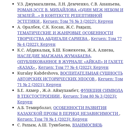
У.З. Джумагалиева, Л.Н. Демченко, С.В. Ананьева,
РОМАН-ЭССЕ В. МИХАЙЛОВА «ОДИН МЕЖ НЕБОМ И
ЗЕМЛЕЙ…» В КОНТЕКСТЕ РЕЦЕПТИВНОЙ
ЭСТЕТИКИ
,
Keruen: Том 76 № 3 (2022): Керуен
А. Оралбек, С.К. Косан, Ж.С. Рақыш,
ТЕМАТИЧЕСКИЕ И ЖАНРОВЫЕ ОСОБЕННОСТИ
ТВОРЧЕСТВА АБДИГАЛИ САРИЕВА
,
Keruen: Том 77
№ 4 (2022): Керуен
К.С. Aбдикалық, Б.Ш. Кожекеева, Ж.А. Алиева,
НАСЛЕДИЕ МАГЖАНА ЖУМАБАЕВА,
ОПУБЛИКОВАННОЕ В ЖУРНАЛЕ «АЙКАП» И ГАЗЕТЕ
«КАЗАХ»
,
Keruen: Том 77 № 4 (2022): Керуен
Kuralay Kabdeshova,
ВОСПИТАТЕЛЬНАЯ СУЩНОСТЬ
АВТОРСКИХ ИСТОРИЧЕСКИХ ЭПОСОВ
,
Keruen: Том
71 № 2 (2021): Керуен
Б.Е. Ахмер , Ж.Ә. Аймухамбет,
ФУНКЦИЯ СИМВОЛА
В ТЕКСТОСТРОЕНИИ
,
Keruen: Том 80 № 3 (2023):
Керуен
А.Б. Темирболат,
ОСОБЕННОСТИ РАЗВИТИЯ
КАЗАХСКОЙ ПРОЗЫ В ПЕРИОД НЕЗАВИСИМОСТИ
,
Keruen: Том 78 № 1 (2023): Керуен
С. Рахым, А.Ш. Туякбаева,
ВЗАИМОСВЯЗЬ