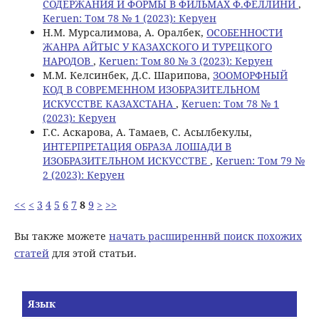
СОДЕРЖАНИЯ И ФОРМЫ В ФИЛЬМАХ Ф.ФЕЛЛИНИ
,
Keruen: Том 78 № 1 (2023): Керуен
Н.М. Мурсалимова, А. Оралбек,
ОСОБЕННОСТИ
ЖАНРА АЙТЫС У КАЗАХСКОГО И ТУРЕЦКОГО
НАРОДОВ
,
Keruen: Том 80 № 3 (2023): Керуен
М.М. Келсинбек, Д.С. Шарипова,
ЗООМОРФНЫЙ
КОД В СОВРЕМЕННОМ ИЗОБРАЗИТЕЛЬНОМ
ИСКУССТВЕ КАЗАХСТАНА
,
Keruen: Том 78 № 1
(2023): Керуен
Г.С. Аскарова, А. Тамаев, C. Асылбекулы,
ИНТЕРПРЕТАЦИЯ ОБРАЗА ЛОШАДИ В
ИЗОБРАЗИТЕЛЬНОМ ИСКУССТВЕ
,
Keruen: Том 79 №
2 (2023): Керуен
<<
<
3
4
5
6
7
8
9
>
>>
Вы также можете
начать расширеннвй поиск похожих
статей
для этой статьи.
Язык