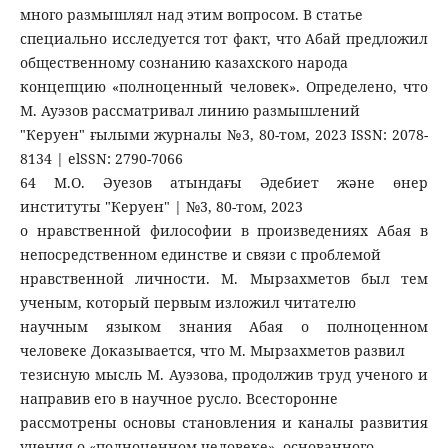
много размышлял над этим вопросом. В статье
специально исследуется тот факт, что Абай предложил
общественному сознанию казахского народа
концепцию «полноценный человек». Определено, что
М. Ауэзов рассматривал линию размышлений
"Керуен" ғылыми журналы №3, 80-том, 2023 ISSN: 2078-
8134 | elSSN: 2790-7066
64 М.О. Әуезов атындағы Әдебиет және өнер
институты "Керуен" | №3, 80-том, 2023
о нравственной философии в произведениях Абая в
непосредственном единстве и связи с проблемой
нравственной личности. М. Мырзахметов был тем
ученым, который первым изложил читателю
научным языком знания Абая о полноценном
человеке Доказывается, что М. Мырзахметов развил
тезисную мысль М. Ауэзова, продолжив труд ученого и
направив его в научное русло. Всесторонне
рассмотрены основы становления и каналы развития
учения о «полноценном человеке», основанного