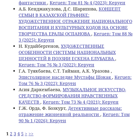
фантастики
,
Keruen: Том 81 № 4 (2023): Керуен
А.Б. Кенджакулова, Д.С. Шарипова,
КОНЦЕПТ
СЕМЬИ В КАЗАХСКОЙ ГРАФИКЕ:
ХУДОЖЕСТВЕННОЕ ОТРАЖЕНИЕ НАЦИОНАЛЬНОГО
ВОСПИТАНИЯ И КУЛЬТУРНЫХ КОДОВ НА ОСНОВЕ
ТВОРЧЕСТВА ЕРАЛЫ ОСПАНОВА
,
Keruen: Том 88 №
3 (2025): Керуен
Н. Кудайбергенов,
ХУДОЖЕСТВЕННЫЕ
ОСОБЕННОСТИ СИСТЕМЫ НАЦИОНАЛЬНЫХ
ЦЕННОСТЕЙ В ПОЭЗИИ ЕСКЕНА ЕЛУБАЕВА
,
Keruen: Том 76 № 3 (2022): Керуен
Г.А. Туякбаева, С.Т. Тайман, А.К. Уразова ,
Эпистолярное наследие Мустафы Шокая
,
Keruen:
Том 76 № 3 (2022): Керуен
Асия Даркембаева,
МУЗЫКАЛЬНОЕ ИСКУССТВО-
СРЕДСТВО ФОРМИРОВАНИЯ НРАВСТВЕННЫХ
КАЧЕСТВ
,
Keruen: Том 73 № 4 (2021): Керуен
Г.Ж. Орда, Ф. Бозкурт,
Детективные рассказы:
отражение жизненной реальности
,
Keruen: Том
90 № 1 (2026): Керуен
1
2
3
4
5
>
>>