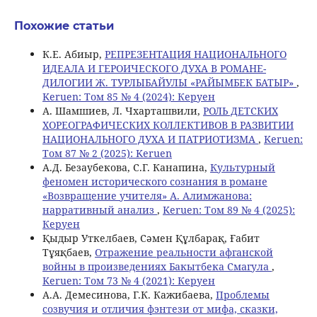
Похожие статьи
К.Е. Абиыр,
РЕПРЕЗЕНТАЦИЯ НАЦИОНАЛЬНОГО
ИДЕАЛА И ГЕРОИЧЕСКОГО ДУХА В РОМАНЕ-
ДИЛОГИИ Ж. ТУРЛЫБАЙУЛЫ «РАЙЫМБЕК БАТЫР»
,
Keruen: Том 85 № 4 (2024): Керуен
А. Шамшиев, Л. Чхарташвили,
РОЛЬ ДЕТСКИХ
ХОРЕОГРАФИЧЕСКИХ КОЛЛЕКТИВОВ В РАЗВИТИИ
НАЦИОНАЛЬНОГО ДУХА И ПАТРИОТИЗМА
,
Keruen:
Том 87 № 2 (2025): Keruen
А.Д. Безаубекова, С.Г. Канапина,
Культурный
феномен исторического сознания в романе
«Возвращение учителя» А. Алимжанова:
нарративный анализ
,
Keruen: Том 89 № 4 (2025):
Керуен
Қыдыр Уткелбаев, Сәмен Құлбарақ, Ғабит
Тұяқбаев,
Отражение реальности афганской
войны в произведениях Бакытбека Смагула
,
Keruen: Том 73 № 4 (2021): Керуен
А.А. Демесинова, Г.К. Кажибаева,
Проблемы
созвучия и отличия фэнтези от мифа, сказки,