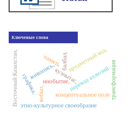
Ключевые слова
предметный код,
Восточный Казахстан,
балбал,
память
трансформация
живопись,
перевод аллюзий
кулпытас,
графика,
инобытие,
кобыз,
концептуальное поле
этно-культурное своеобразие