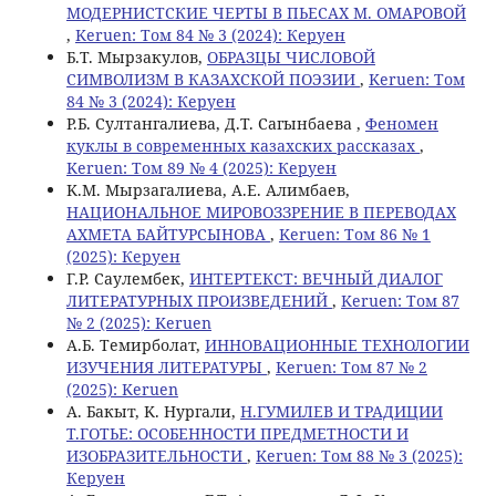
МОДЕРНИСТСКИЕ ЧЕРТЫ В ПЬЕСАХ М. ОМАРОВОЙ
,
Keruen: Том 84 № 3 (2024): Керуен
Б.Т. Мырзакулов,
ОБРАЗЦЫ ЧИСЛОВОЙ
СИМВОЛИЗМ В КАЗАХСКОЙ ПОЭЗИИ
,
Keruen: Том
84 № 3 (2024): Керуен
Р.Б. Султангалиева, Д.Т. Сагынбаева ,
Феномен
куклы в современных казахских рассказах
,
Keruen: Том 89 № 4 (2025): Керуен
K.M. Мырзагалиева, А.Е. Алимбаев,
НАЦИОНАЛЬНОЕ МИРОВОЗЗРЕНИЕ В ПЕРЕВОДАХ
АХМЕТА БАЙТУРСЫНОВА
,
Keruen: Том 86 № 1
(2025): Керуен
Г.Р. Саулембек,
ИНТЕРТЕКСТ: ВЕЧНЫЙ ДИАЛОГ
ЛИТЕРАТУРНЫХ ПРОИЗВЕДЕНИЙ
,
Keruen: Том 87
№ 2 (2025): Keruen
А.Б. Темирболат,
ИННОВАЦИОННЫЕ ТЕХНОЛОГИИ
ИЗУЧЕНИЯ ЛИТЕРАТУРЫ
,
Keruen: Том 87 № 2
(2025): Keruen
А. Бакыт, K. Нургали,
Н.ГУМИЛЕВ И ТРАДИЦИИ
Т.ГОТЬЕ: ОСОБЕННОСТИ ПРЕДМЕТНОСТИ И
ИЗОБРАЗИТЕЛЬНОСТИ
,
Keruen: Том 88 № 3 (2025):
Керуен