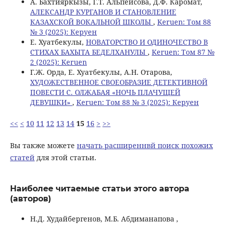
А. Бахтияркызы, Г.Т. Альпеисова, Д.Ф. Каромат,
АЛЕКСАНДР КУРГАНОВ И СТАНОВЛЕНИЕ
КАЗАХСКОЙ ВОКАЛЬНОЙ ШКОЛЫ
,
Keruen: Том 88
№ 3 (2025): Керуен
Е. Хуатбекулы,
НОВАТОРСТВО И ОДИНОЧЕСТВО В
СТИХАХ БАХЫТА БЕДЕЛХАНУЛЫ
,
Keruen: Том 87 №
2 (2025): Keruen
Г.Ж. Орда, Е. Хуатбекулы, А.Н. Отарова,
ХУДОЖЕСТВЕННОЕ СВОЕОБРАЗИЕ ДЕТЕКТИВНОЙ
ПОВЕСТИ С. ОЛЖАБАЯ «НОЧЬ ПЛАЧУЩЕЙ
ДЕВУШКИ»
,
Keruen: Том 88 № 3 (2025): Керуен
<<
<
10
11
12
13
14
15
16
>
>>
Вы также можете
начать расширеннвй поиск похожих
статей
для этой статьи.
Наиболее читаемые статьи этого автора
(авторов)
Н.Д. Худайбергенов, М.Б. Абдиманапова ,