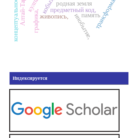
Алтай-Тарбагатай,
концептуальное поле
трансформация
кобыз,
родная земля
предметный код,
графика,
память
инобытие,
живопись,
Индексируется