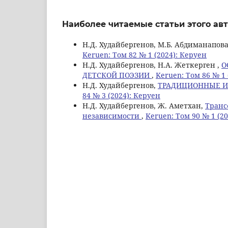
Наиболее читаемые статьи этого авт
Н.Д. Худайбергенов, М.Б. Абдиманапова
Keruen: Том 82 № 1 (2024): Керуен
Н.Д. Худайбергенов, Н.А. Жеткерген ,
О
ДЕТСКОЙ ПОЭЗИИ
,
Keruen: Том 86 № 1 
Н.Д. Худайбергенов,
ТРАДИЦИОННЫЕ И
84 № 3 (2024): Керуен
Н.Д. Худайбергенов, Ж. Аметхан,
Транс
независимости
,
Keruen: Том 90 № 1 (2