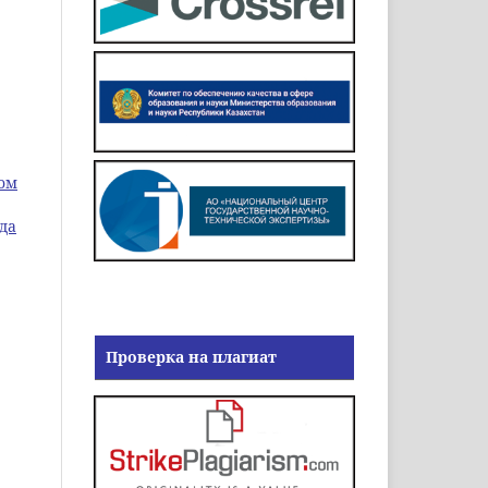
Том
да
Проверка на плагиат