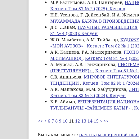
М.Р. Балтымова, А.Ш. Пангереев,
НАЦИ
Keruen: Том 87 № 2 (2025): Keruen
Н.Е. Усенова, Г. Дeйсенбай, И.А. Жеме
МУХАММАДА БАБУРА В ПРОИЗВЕДЕНИИ
Д.С. Жакан,
НАУЧНЫЕ РАЗМЫШЛЕНИЯ 
81 № 4 (2023): Керуен
Ж.О. Мамбетов, A.M. Тойбазар,
ХУДОЖЕ
«МОЙ АУЭЗОВ»
,
Keruen: Том 82 № 1 (20
А.К. Калиева, Р.А. Маткеримова,
ГЕОПО
М.СИМАШКО)
,
Keruen: Том 81 № 4 (202
А. Мурсал, А.В. Танжарикова,
СИСТЕМА
(ПРЕСТУПЛЕНИЕ)»
,
Keruen: Том 81 № 4 
С.В. Ананьева,
МИРОВОЕ ЛИТЕРАТУРОВ
ТЕНДЕНЦИИ
,
Keruen: Том 82 № 1 (2024
A.К. Машакова, M.M. Хабутдинова,
ЛИТ
Keruen: Том 83 № 2 (2024): Керуен
К.Е. Абиыр,
РЕПРЕЗЕНТАЦИЯ НАЦИОНА
ТУРЛЫБАЙУЛЫ «РАЙЫМБЕК БАТЫР»
,
Ke
<<
<
6
7
8
9
10
11
12
13
14
15
>
>>
Вы также можете
начать расширеннвй поис