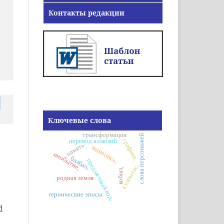
Контакты редакции
Ключевые слова
трансформация
слова персонажей
перевод аллюзий
графика,
память
живопись,
инобытие,
балбал,
предметный код,
кулпытас,
кобыз,
родная земля
героические эпосы
И