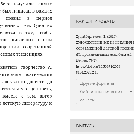
лбека получили теплые
е был написан в рамках
кая поэзия в период
КАК ЦИТИРОВАТЬ
зученных тем. Одна из
ючается в том, чтобы
Худайбергенов, Н. (2023).
этов, писавших в этом
ХУДОЖЕСТВЕННЫЕ ИЗЫСКАНИЯ 
нденции современной
СОВРЕМЕННОЙ ДЕТСКОЙ ПОЭЗИ
твенных тенденциях.
(По произведениям Асылбека А.).
Keruen
,
79
(2).
хватить творчество А.
https://doi.org/10.53871/2078-
8134.2023.2-13
актерные поэтические
 адекватно донести до
Другие форматы
итательную ценность,
библиографических
 Вместе с тем, автор
ссылок
ю детскую литературу и
ВЫПУСК