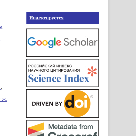
Индексируется
ом
А
О
,
 Ж.