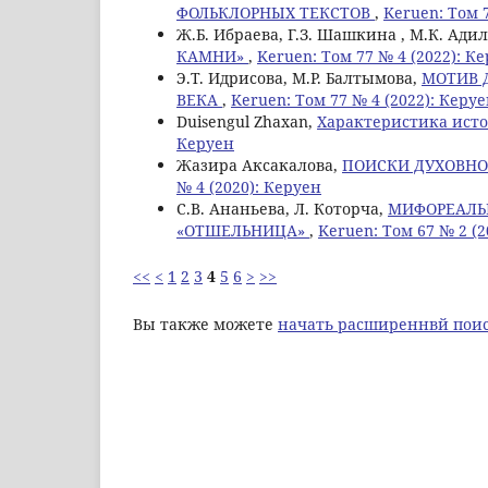
ФОЛЬКЛОРНЫХ ТЕКСТОВ
,
Keruen: Том 
Ж.Б. Ибраева, Г.З. Шашкина , М.К. Ади
КАМНИ»
,
Keruen: Том 77 № 4 (2022): К
Э.Т. Идрисова, М.Р. Балтымова,
МОТИВ 
ВЕКА
,
Keruen: Том 77 № 4 (2022): Керу
Duisengul Zhaxan,
Характеристика исто
Керуен
Жазира Аксакалова,
ПОИСКИ ДУХОВНО
№ 4 (2020): Керуен
С.В. Ананьева, Л. Которча,
МИФОРЕАЛЬН
«ОТШЕЛЬНИЦА»
,
Keruen: Том 67 № 2 (2
<<
<
1
2
3
4
5
6
>
>>
Вы также можете
начать расширеннвй поис