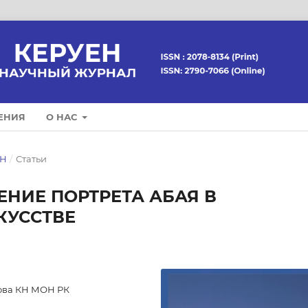
ЕНИЯ
О НАС
ЕН
/
Статьи
НИЕ ПОРТРЕТА АБАЯ В
КУССТВЕ
зова КН МОН РК