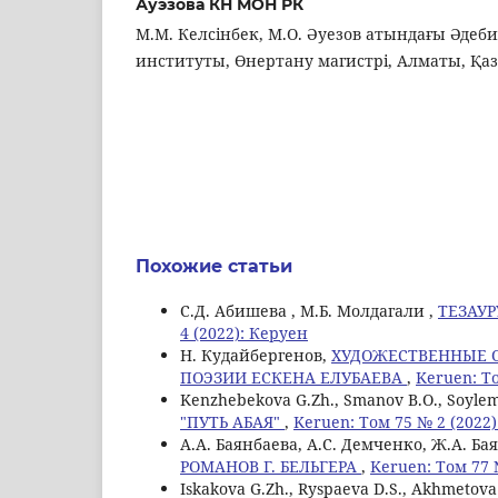
Ауэзова КН МОН РК
М.М. Келсінбек, М.О. Әуезов атындағы Әдеб
институты, Өнертану магистрі, Алматы, Қа
Похожие статьи
С.Д. Абишева , М.Б. Молдагали ,
ТЕЗАУР
4 (2022): Керуен
Н. Кудайбергенов,
ХУДОЖЕСТВЕННЫЕ 
ПОЭЗИИ ЕСКЕНА ЕЛУБАЕВА
,
Keruen: То
Kenzhebekova G.Zh., Smanov B.O., Soylem
"ПУТЬ АБАЯ"
,
Keruen: Том 75 № 2 (2022
А.А. Баянбаева, А.С. Демченко, Ж.А. Ба
РОМАНОВ Г. БЕЛЬГЕРА
,
Keruen: Том 77 
Iskakova G.Zh., Ryspaeva D.S., Akhmetova