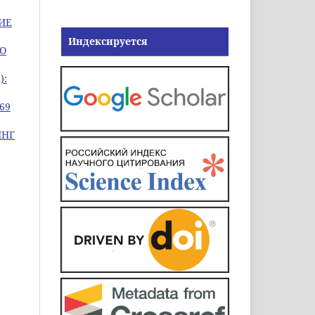
ИЕ
Индексируется
ГО
):
69
ИНГ