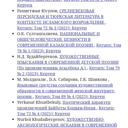
Керуен
Рахметжан Юсупов,
СРЕДНЕВЕКОВАЯ
ПЕРСИДСКАЯ И ТЮРКСКАЯ ЛИТЕРАТУРА В
КОНТЕКСТЕ ИСЛАМСКОГО ВОЗРОЖДЕНИЯ
,
Keruen: Том 72 № 3 (2021): Керуен
О.К. Султангалиева,
НАЦИОНАЛЬНЫЕ И
ОБЩЕЧЕЛОВЕЧЕСКИЕ ЦЕННОСТИ В
СОВРЕМЕННОЙ КАЗАХСКОЙ ПОЭЗИИ
,
Keruen: Том
78 № 1 (2023): Керуен
Н.Д. Худайбергенов,
ХУДОЖЕСТВЕННЫЕ
ИЗЫСКАНИЯ В СОВРЕМЕННОЙ ДЕТСКОЙ ПОЭЗИИ
(По произведениям Асылбека А.)
,
Keruen: Том 79
№ 2 (2023): Керуен
М. Молдагали , D.А. Сабирова, Г.К. Шаикова ,
Языковые средства создания художественной
образности в современной женской интернет-
поэзии
,
Keruen: Том 89 № 4 (2025): Керуен
Yerkanat Khuatbekuly,
Поэтический характер
произведений Байботы Кошым-Ногая
,
Keruen:
Том 73 № 4 (2021): Керуен
Nurbol Khudaibergenov,
ХУДОЖЕСТВЕННО-
АКСИОЛОГИЧЕСКИЕ ИСКАНИЯ В СОВРЕМЕННОЙ