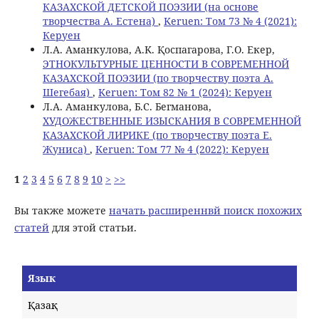
КАЗАХСКОЙ ДЕТСКОЙ ПОЭЗИИ (на основе
творчества А. Естена)
,
Keruen: Том 73 № 4 (2021):
Керуен
Л.А. Аманкулова, A.K. Қоспагарова, Г.О. Екер,
ЭТНОКУЛЬТУРНЫЕ ЦЕННОСТИ В СОВРЕМЕННОЙ
КАЗАХСКОЙ ПОЭЗИИ (по творчеству поэта А.
Шегебая)
,
Keruen: Том 82 № 1 (2024): Керуен
Л.А. Аманкулова, Б.С. Бегманова,
ХУДОЖЕСТВЕННЫЕ ИЗЫСКАНИЯ В СОВРЕМЕННОЙ
КАЗАХСКОЙ ЛИРИКЕ (по творчеству поэта Е.
Жуниса)
,
Keruen: Том 77 № 4 (2022): Керуен
1
2
3
4
5
6
7
8
9
10
>
>>
Вы также можете
начать расширеннвй поиск похожих
статей
для этой статьи.
Язык
Қазақ