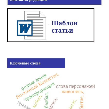
Ключевые слова
Восточный Казахстан,
родная земля
трансформация
слова персонажей
живопись,
балбал,
кобыз,
инобытие,
графика,
кулпытас,