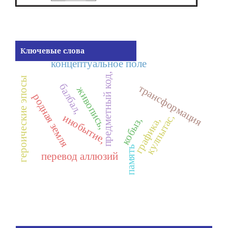
Ключевые слова
концептуальное поле
предметный код,
героические эпосы
балбал,
трансформация
живопись,
родная земля
кулпытас,
инобытие,
кобыз,
графика,
память
перевод аллюзий