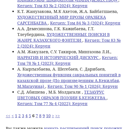
Keruen: Том 83 № 2 (2024): Керуен
К.Т. Жанузакова, М.К Ахетов, Ж.А. Байбатшаева,
ХУДОЖЕСТВЕННЫЙ МИР ПРОЗЫ ОРАЗБЕКА
САРСЕНБАЕВА
,
Keruen: Том 84 № 3 (2024): Керуен
А.А. Демесинова, Г.К. Кажибаева, Г.Т.
Тлеубердина,
ХУДОЖЕСТВЕННЫЕ ПОИСКИ В
ЖАНРЕ КАЗАХСКОГО ФЭНТЕЗИ
,
Keruen: Том 83 №
2 (2024): Керуен
A.M. Жакулаев, С.У. Такиров, Мингазова Л.И.,
НАРРАТИВ И ИСТОРИЧЕСКИЙ ДИСКУРС
,
Keruen:
Том 78 № 1 (2023): Керуен
А. Кыргызбаева, А. Шегебаев, С. Дарибаев,
Художественная функция сакральных понятий в
казахской прозе (По произведениям А.Кекилбая,
М.Магауина)
,
Keruen: Том 90 № 1 (2026): Керуен
С.Д. Абишева , М.Б. Молдагали ,
ТЕЗАУРУС
ЦВЕТОВЫХ ОБРАЗОВ ПОЭЗИИ Б.КЕНЖЕЕВА
,
Keruen: Том 77 № 4 (2022): Керуен
<<
<
1
2
3
4
5
6
7
8
9
10
>
>>
Вы также можете
начать расширеннвй поиск похожих