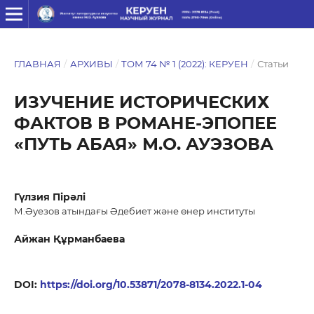
ГЛАВНАЯ
/
АРХИВЫ
/
ТОМ 74 № 1 (2022): КЕРУЕН
/
Статьи
ИЗУЧЕНИЕ ИСТОРИЧЕСКИХ
ФАКТОВ В РОМАНЕ-ЭПОПЕЕ
«ПУТЬ АБАЯ» М.О. АУЭЗОВА
Гүлзия Пірәлі
М.Әуезов атындағы Әдебиет және өнер институты
Айжан Құрманбаева
DOI:
https://doi.org/10.53871/2078-8134.2022.1-04