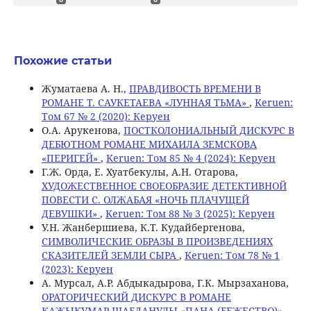
Похожие статьи
Жуматаева А. Н.,
ПРАВДИВОСТЬ ВРЕМЕНИ В
РОМАНЕ Т. САУКЕТАЕВА «ЛУННАЯ ТЬМА»
,
Keruen:
Том 67 № 2 (2020): Керуен
О.А. Арукенова,
ПОСТКОЛОНИАЛЬНЫЙ ДИСКУРС В
ДЕБЮТНОМ РОМАНЕ МИХАИЛА ЗЕМСКОВА
«ПЕРИГЕЙ»
,
Keruen: Том 85 № 4 (2024): Керуен
Г.Ж. Орда, Е. Хуатбекулы, А.Н. Отарова,
ХУДОЖЕСТВЕННОЕ СВОЕОБРАЗИЕ ДЕТЕКТИВНОЙ
ПОВЕСТИ С. ОЛЖАБАЯ «НОЧЬ ПЛАЧУЩЕЙ
ДЕВУШКИ»
,
Keruen: Том 88 № 3 (2025): Керуен
У.Н. Жанбершиева, К.Т. Кудайбергенова,
СИМВОЛИЧЕСКИЕ ОБРАЗЫ В ПРОИЗВЕДЕНИЯХ
СКАЗИТЕЛЕЙ ЗЕМЛИ СЫРА
,
Keruen: Том 78 № 1
(2023): Керуен
А. Мурсал, А.Р. Абдыкадырова, Г.К. Мырзаханова,
ОРАТОРИЧЕСКИЙ ДИСКУРС В РОМАНЕ
КАЖЫКУМАР ШАБДАНУЛЫ «ПАНА (БЕЖЕСТВО)»
,