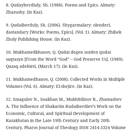
8. Qudayberdіuly, Sh. (1988). Poems and Epics. Almaty:
Zhazushy. (in Kaz).
9. Qudaiberduly, Sh. (2006). Shygarmalary: olenderi,
dastandary [Works: Poems, Epics]. (Vol. 1). Almaty: Zhibek
Zholy Publishing House. (in Kaz).
10. Mukhamedkhanov, Q. Qudai degen sozden qudai
saqtasyn [From the Word “God” – God Preserve Us]. (1989).
Qazaq adebieti, (March 17). (in Kaz).
11. Mukhamedhanov, Q. (2008). Collected Works in Multiple
Volumes (Vol. 6). Almaty: El-shejire. (in Kaz).
12. Smagulov N., Issakhan M., Mukhitdinov R., Zhamashev
A. The Influence of Shakarim Kudaiberdiev’s Work on the
Economic, Cultural, and Spiritual Development of
Kazakhstan in the Late 19th Century and Early 20th
Century. Pharos Journal of Theology ISSN 2414-3324 Volume