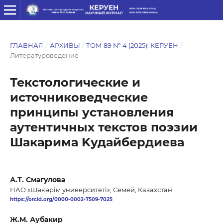
ГЛАВНАЯ
/
АРХИВЫ
/
ТОМ 89 № 4 (2025): КЕРУЕН
/
Литературоведение
Текстологические и
источниковедческие
принципы установления
аутентичных текстов поэзии
Шакарима Kудайбердиева
А.Т. Смагулова
НАО «Шәкәрім университеті», Семей, Казахстан
https://orcid.org/0000-0002-7509-7025
Ж.М. Аубакир