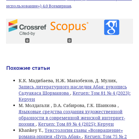
использование») 4.0 Всемирная
.
0
0
Похожие статьи
К.К. Мадибаева, Н.Ж. Мағазбеков, Д. Мулик,
Запись литературного наследия Абая: рукопись
Садуакаса Шорманова
,
Keruen: Том 81 № 4 (2023):
Керуен
М. Молдагали , D.А. Сабирова, Г.К. Шаикова ,
Языковые средства создания художественной
образности в современной женской интернет-
поэзии
,
Keruen: Том 89 № 4 (2025): Керуен
Khankey Y.,
Текстология главы «Возвращение»
романа-эпопеи «Путь Абая»
,
Keruen: Том 75 № 2