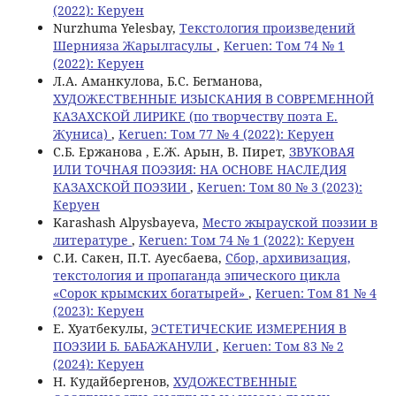
(2022): Керуен
Nurzhuma Yelesbay,
Текстология произведений
Шернияза Жарылгасулы
,
Keruen: Том 74 № 1
(2022): Керуен
Л.А. Аманкулова, Б.С. Бегманова,
ХУДОЖЕСТВЕННЫЕ ИЗЫСКАНИЯ В СОВРЕМЕННОЙ
КАЗАХСКОЙ ЛИРИКЕ (по творчеству поэта Е.
Жуниса)
,
Keruen: Том 77 № 4 (2022): Керуен
С.Б. Ержанова , Е.Ж. Арын, В. Пирет,
ЗВУКОВАЯ
ИЛИ ТОЧНАЯ ПОЭЗИЯ: НА ОСНОВЕ НАСЛЕДИЯ
КАЗАХСКОЙ ПОЭЗИИ
,
Keruen: Том 80 № 3 (2023):
Керуен
Karashash Alpysbayeva,
Место жырауской поэзии в
литературе
,
Keruen: Том 74 № 1 (2022): Керуен
С.И. Сакен, П.Т. Ауесбаева,
Сбор, архивизация,
текстология и пропаганда эпического цикла
«Сорок крымских богатырей»
,
Keruen: Том 81 № 4
(2023): Керуен
Е. Хуатбекулы,
ЭСТЕТИЧЕСКИЕ ИЗМЕРЕНИЯ В
ПОЭЗИИ Б. БАБАЖАНУЛИ
,
Keruen: Том 83 № 2
(2024): Керуен
Н. Кудайбергенов,
ХУДОЖЕСТВЕННЫЕ