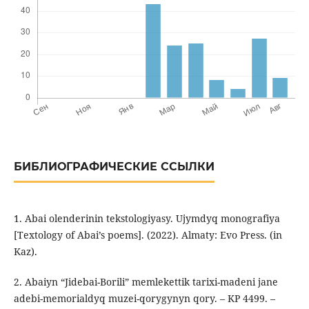
БИБЛИОГРАФИЧЕСКИЕ ССЫЛКИ
1. Abai оlenderinin tekstologiyasy. Ujymdyq monografiya
[Textology of Abai’s poems]. (2022). Almaty: Evo Press. (in
Kaz).
2. Abaiyn “Jidebai-Borili” memlekettik tarixi-madeni jane
adebi-memorialdyq muzei-qorygynyn qory. – KP 4499. –