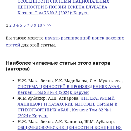
ОСОБЕННОСТИ СИСТЕМЫ НАЦИОНАЛЬНЫХ
ЦЕННОСТЕЙ В ПОЭЗИИ ЕСКЕНА ЕЛУБАЕВА
,
Keruen: Том 76 № 3 (2022): Керуен
1
2
3
4
5
6
7
8
9
10
>
>>
Вы также можете
начать расширеннвй поиск похожих
статей
для этой статьи.
Наиболее читаемые статьи этого автора
(авторов)
Н.Ж. Магазбеков, К.К. Мадибаева, С.А. Мукатаева,
СИСТЕМА ЦЕННОСТЕЙ В ПРОИЗВЕДЕНИЯХ АБАЯ
,
Keruen: Том 85 № 4 (2024): Керуен
Ж.М Аубакир, А.Ш. Аскарова,
ЛИТЕРАТУРНЫЙ
ЛАНДШАФТ И КАЗАХСКИЕ БЫТОВЫЕ ОБРЯДЫ В
СТИХОТВОРЕНИЯХ АБАЯ
,
Keruen: Том 82 № 1
(2024): Керуен
Н.Ж. Магазбеков, А.К. Калиева, Ж.М. Аубакир,
ОБЩЕЧЕЛОВЕЧЕСКИЕ ЦЕННОСТИ И КОНЦЕПЦИЯ