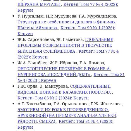
ШЕРХАНА МУРТАЗЫ
,
Keruen: Том 77 № 4 (2022):
Керуен
У. Нургалым, Н.Р. Мукушева, Г.А. Мурсалимова,
Структурные особенности диалога в фильмах
Шакена Айманова
,
Keruen: Том 90 № 1 (2026):
Керуен
Ж.Б. Сарсенбаева, Ж. Саметова,
ГЛОБАЛЬНЫЕ
ПРОБЛЕМЫ СОВРЕМЕННОСТИ В ТВОРЧЕСТВЕ
БЕЙСЕНБАЯ СУЛЕЙМЕНОВА
,
Keruen: Том 77 № 4
(2022): Керуен
Ж.А. Баянбаев, Ж.Б. Ибраева, Е.А. Ломова,
ОНТОЛОГИЧЕСКИЕ ПРОБЛЕМЫ В РОМАНЕ А.
НУРПЕИСОВА «ПОСЛЕДНИЙ ДОЛГ»
,
Keruen: Том 81
№ 4 (2023): Керуен
Г.Ж. Орда, Э. Мансурова,
СОДЕРЖАТЕЛЬНЫЕ,
ВИДОВЫЕ ПОИСКИ В КАЗАХСКИХ ПОВЕСТЯХ
,
Keruen: Том 83 № 2 (2024): Керуен
А.Т. Бактыбаева, Г.А. Орынханова, Г.Ж. Жалелова,
ЭМОТИВЫ И ИХ РОЛЬ В ПРОИЗВЕДЕНИЯХ О.
АРУКЕНОВОЙ (НА ПРИМЕРЕ АНАЛИЗА УЛЫБКИ,
РАДОСТИ, СМЕХА)
,
Keruen: Том 81 № 4 (2023):
Керуен