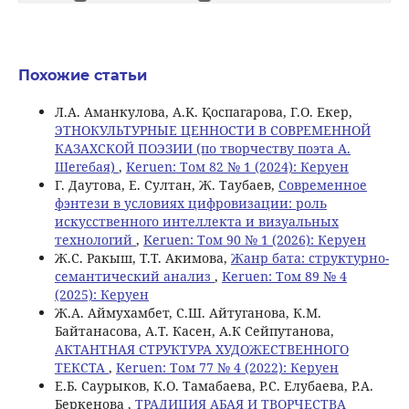
Похожие статьи
Л.А. Аманкулова, A.K. Қоспагарова, Г.О. Екер,
ЭТНОКУЛЬТУРНЫЕ ЦЕННОСТИ В СОВРЕМЕННОЙ
КАЗАХСКОЙ ПОЭЗИИ (по творчеству поэта А.
Шегебая)
,
Keruen: Том 82 № 1 (2024): Керуен
Г. Даутова, Е. Султан, Ж. Таубаев,
Современное
фэнтези в условиях цифровизации: роль
искусственного интеллекта и визуальных
технологий
,
Keruen: Том 90 № 1 (2026): Керуен
Ж.С. Ракыш, Т.Т. Акимова,
Жанр бата: структурно-
семантический анализ
,
Keruen: Том 89 № 4
(2025): Керуен
Ж.А. Аймухамбет, С.Ш. Айтуганова, К.М.
Байтанасова, А.Т. Касен, А.К Сейпутанова,
АКТАНТНАЯ СТРУКТУРА ХУДОЖЕСТВЕННОГО
ТЕКСТА
,
Keruen: Том 77 № 4 (2022): Керуен
Е.Б. Саурыков, К.О. Тамабаева, Р.С. Елубаева, Р.А.
Беркенова ,
ТРАДИЦИЯ АБАЯ И ТВОРЧЕСТВА