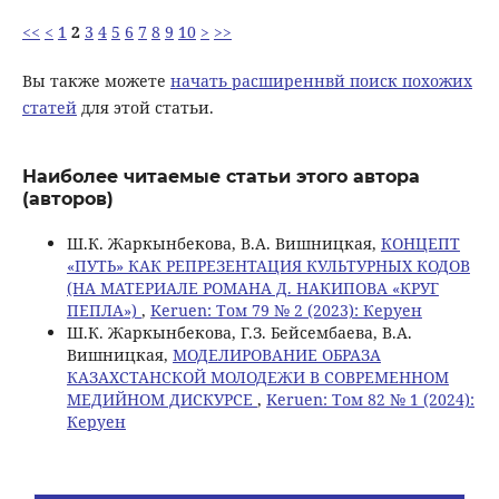
<<
<
1
2
3
4
5
6
7
8
9
10
>
>>
Вы также можете
начать расширеннвй поиск похожих
статей
для этой статьи.
Наиболее читаемые статьи этого автора
(авторов)
Ш.К. Жаркынбекова, В.А. Вишницкая,
КОНЦЕПТ
«ПУТЬ» КАК РЕПРЕЗЕНТАЦИЯ КУЛЬТУРНЫХ КОДОВ
(НА МАТЕРИАЛЕ РОМАНА Д. НАКИПОВА «КРУГ
ПЕПЛА»)
,
Keruen: Том 79 № 2 (2023): Керуен
Ш.К. Жаркынбекова, Г.З. Бейсембаева, В.А.
Вишницкая,
МОДЕЛИРОВАНИЕ ОБРАЗА
КАЗАХСТАНСКОЙ МОЛОДЕЖИ В СОВРЕМЕННОМ
МЕДИЙНОМ ДИСКУРСЕ
,
Keruen: Том 82 № 1 (2024):
Керуен