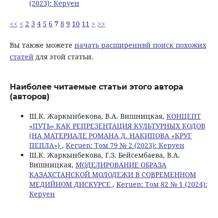
(2023): Керуен
<<
<
2
3
4
5
6
7
8
9
10
11
>
>>
Вы также можете
начать расширеннвй поиск похожих
статей
для этой статьи.
Наиболее читаемые статьи этого автора
(авторов)
Ш.К. Жаркынбекова, В.А. Вишницкая,
КОНЦЕПТ
«ПУТЬ» КАК РЕПРЕЗЕНТАЦИЯ КУЛЬТУРНЫХ КОДОВ
(НА МАТЕРИАЛЕ РОМАНА Д. НАКИПОВА «КРУГ
ПЕПЛА»)
,
Keruen: Том 79 № 2 (2023): Керуен
Ш.К. Жаркынбекова, Г.З. Бейсембаева, В.А.
Вишницкая,
МОДЕЛИРОВАНИЕ ОБРАЗА
КАЗАХСТАНСКОЙ МОЛОДЕЖИ В СОВРЕМЕННОМ
МЕДИЙНОМ ДИСКУРСЕ
,
Keruen: Том 82 № 1 (2024):
Керуен