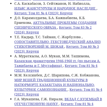
С.А. Каскабасов, З. Сейтжанов, Н. Набиолла,
ИЛЬЯС ЖАНСУГУРУЛЫ И НАРОДНОЕ НАСЛЕДИЕ
,
Keruen: Том 81 № 4 (2023): Керуен
Д.О. Карамолдаева, Б.А. Кажнабиева, К.Б.
Ермекова,
АКТУАЛЬНЫЕ ПРОБЛЕМЫ СОЗДАНИЯ
СЦЕНИЧЕСКОГО ОБРАЗА
,
Keruen: Том 83 № 2
(2024): Керуен
Т.Е. Кыдыр, Т.С. Тайман, С. Жарбулова ,
СОПОСТАВИТЕЛЬНО -ТЕКСТОВЕДЧЕСКИЙ АНАЛИЗ
СТИХОТВОРЕНИЙ М. ШОКАЯ
,
Keruen: Том 80 № 3
(2023): Керуен
А. Мураткызы, A.O. Мукан, M.M. Ташимова,
Казахская драматургия 1946-1960 гг. (по пьесам А.
Тажибаева и Г. Мустафина)
,
Keruen: Том 81 № 4
(2023): Керуен
М.М. Келсинбек, Д.С. Шарипова, С.Ж. Кобжанова,
МИР ВЕЩЕЙ ТРАДИЦИОННОЙ КУЛЬТУРЫ В
НАТЮРМОРТЕ КАЗАХСТАНА И НАЦИОНАЛЬНО-
КУЛЬТУРНОЕ САМОПОЗНАНИЕ
,
Keruen: Том 81 № 4
(2023): Керуен
Г.А. Мукашева, Г.Ж. Пирали,
ВКЛАД С.КУЗЕМБАЙ В
ОТЕЧЕСТВЕННУЮ НАУКУ
,
Keruen: Том 81 № 4