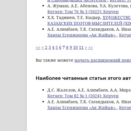
А. Жумаш, А.Е. Абенова, У.А. Кулетова,
Keruen: Том 76 № 3 (2022): Керуен
Х.Х. Таджиев, Т.Е. Кыдыр,
ХУДОЖЕСТВЕ
КАЗАХСКИХ ПОЭТОВ-МЫСЛИТЕЛЕЙ (XIX
А.Е. Алимбаев, Т.К. Сагандыков, А. Ина
Хамзы Есенжанова «Ак Жайык»
,
Kerue
<<
<
2
3
4
5
6
7
8
9
10
11
>
>>
Вы также можете
начать расширеннвй поис
Наиболее читаемые статьи этого авт
Д.С. Жалелов, А.Е. Алимбаев, А.А. Мир
Keruen: Том 82 № 1 (2024): Керуен
А.Е. Алимбаев, Т.К. Сагандыков, А. Ина
Хамзы Есенжанова «Ак Жайык»
,
Kerue