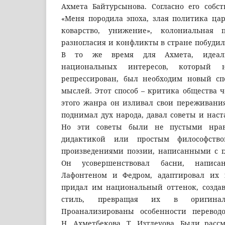
Ахмета Байтурсынова. Согласно его собс
«Меня породила эпоха, злая политика цар
коварство, унижение», колониальная 
разногласия и конфликты в стране побудил
В то же время для Ахмета, идеали
национальных интересов, который
репрессирован, был необходим новый сп
мыслей. Этот способ – критика общества 
этого жанра он изливал свои переживания
поднимал дух народа, давал советы и наст
Но эти советы были не пустыми нрав
дидактикой или простым философств
произведениями поэзии, написанными с г
Он усовершенствовал басни, написа
Лафонтеном и Федром, адаптировал их к
придал им национальный оттенок, созда
стиль, превращая их в оригиналь
Проанализированы особенности перевод
Н. Ахметбекова, Т. Изтлеуова. Были расс