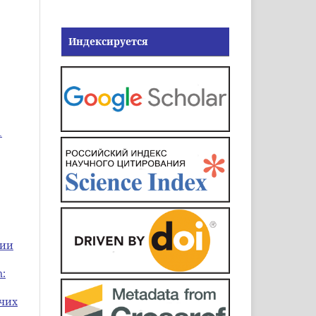
Индексируется
1
ции
n:
ячих