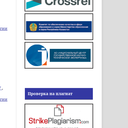
огии
У
,
Проверка на плагиат
огии