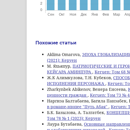
Похожие статьи
Aklima Omarova,
ЭПОХА ГЛОБАЛИЗАЦИИ
(2021): Керуен
М. Яхьяпур,
ПАТРИОТИЧЕСКИЕ И ГЕРО
КЕЙСАРА АМИНПУРА
,
Keruen: Том 68 №
Ж.К Алимкулова, Т.Н. Кубеков,
СПОСОБ
ИСПОЛНЕНИЯ ПЕРСОНАЖА
,
Keruen: То
Zharkynbek Abikenov, Венера Енсеева,
ценности граждан
,
Keruen: Том 73 № 4
Наргиза Балтабаева, Багила Панзабек, 
в романе-эпопее "Путь Абая"
,
Keruen: 
Б.К. Базылова, A. Талгатбек,
КОНЦЕПЦИ
Том 78 № 1 (2023): Керуен
Лаура Бутабаева,
Основные направлени
и слабовидящих читателей
,
Keruen: Т