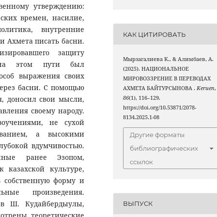
твенному утверждению:
ских времен, насилие,
политика, внутренние
КАК ЦИТИРОВАТЬ
и Ахмета писать басни.
зировавшего защиту
Мырзагалиева K., & Алимбаев, А.
 на этом пути был
(2025). НАЦИОНАЛЬНОЕ
особ выражения своих
МИРОВОЗЗРЕНИЕ В ПЕРЕВОДАХ
через басни. С помощью
АХМЕТА БАЙТУРСЫНОВА .
Keruen
,
, доносил свои мысли,
86
(1), 116–129.
https://doi.org/10.53871/2078-
авления своему народу.
8134.2025.1-08
оучениями, не сухой
ованием, а высокими
Другие форматы
лубокой вдумчивостью.
библиографических
нные ранее Эзопом,
ссылок
 казахской культуре,
в собственную форму и
ные произведения.
ов Ш. Кудайбердыулы,
ВЫПУСК
мотрены теоретические