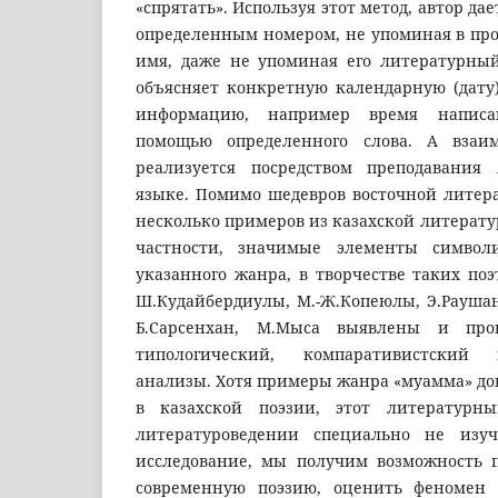
«спрятать». Используя этот метод, автор да
определенным номером, не упоминая в про
имя, даже не упоминая его литературны
объясняет конкретную календарную (дату
информацию, например время написа
помощью определенного слова. А взаи
реализуется посредством преподавания
языке. Помимо шедевров восточной литер
несколько примеров из казахской литерату
частности, значимые элементы символ
указанного жанра, в творчестве таких по
Ш.Кудайбердиулы, М.-Ж.Копеюлы, Э.Раушано
Б.Сарсенхан, М.Мыса выявлены и пров
типологический, компаративистский
анализы. Хотя примеры жанра «муамма» до
в казахской поэзии, этот литературн
литературоведении специально не изуч
исследование, мы получим возможность п
современную поэзию, оценить феномен