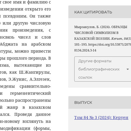
ет свое имя и фамилию с
изведении открыто его
КАК ЦИТИРОВАТЬ
й псевдоним. Он также
) или другую числовую
Мырзакулов, Б. (2024). ОБРАЗЦЫ
ния произведения, с
ЧИСЛОВОЙ СИМВОЛИЗМ В
мосвязь чисел и слов
КАЗАХСКОЙ ПОЭЗИИ.
Keruen
,
84
(3
 Абджата на арабском
181–193. https://doi.org/10.53871/2078
атуры, можно привести
8134.2024.3-14
ры прошлого периода. В
Другие форматы
изма, вытекающие из
библиографических
этов, как Ш.Жангирулы,
ссылок
в, Э.Жунис, А.Элгезек,
едены сравнительно-
 и герменевтический
вольно распространены
ВЫПУСК
ый жанр в казахском
ался. Проведя данное
Том 84 № 3 (2024): Керуен
о-новому взглянуть на
 модификации (формы,