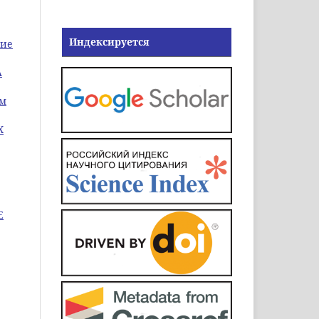
Индексируется
кие
А
ом
Х
Е