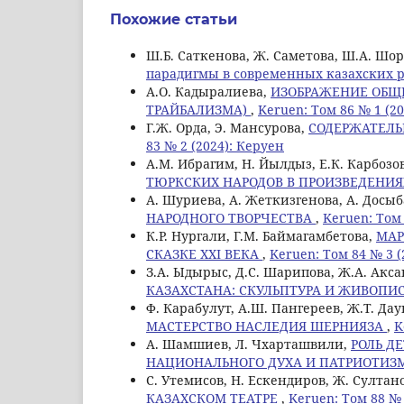
Похожие статьи
Ш.Б. Саткенова, Ж. Саметова, Ш.А. Шо
парадигмы в современных казахских 
А.О. Кадыралиева,
ИЗОБРАЖЕНИЕ ОБЩЕ
ТРАЙБАЛИЗМА)
,
Keruen: Том 86 № 1 (2
Г.Ж. Орда, Э. Мансурова,
СОДЕРЖАТЕЛЬ
83 № 2 (2024): Керуен
A.М. Ибрагим, Н. Йылдыз, Е.К. Карбозо
ТЮРКСКИХ НАРОДОВ В ПРОИЗВЕДЕНИЯ
А. Шуриева, А. Жеткизгенова, А. Досы
НАРОДНОГО ТВОРЧЕСТВА
,
Keruen: Том 
К.Р. Нургали, Г.М. Баймагамбетова,
МАР
СКАЗКЕ XXI ВЕКА
,
Keruen: Том 84 № 3 (
З.А. Ыдырыс, Д.С. Шарипова, Ж.А. Акс
КАЗАХСТАНА: СКУЛЬПТУРА И ЖИВОПИ
Ф. Карабулут, А.Ш. Пангереев, Ж.Т. Да
МАСТЕРСТВО НАСЛЕДИЯ ШЕРНИЯЗА
,
K
А. Шамшиев, Л. Чхарташвили,
РОЛЬ Д
НАЦИОНАЛЬНОГО ДУХА И ПАТРИОТИЗ
С. Утемисов, Н. Ескендиров, Ж. Султан
КАЗАХСКОМ ТЕАТРЕ
,
Keruen: Том 88 № 