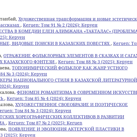
ртанбай,
Художественная трансформация и новые эстетичес
рассказах
,
Keruen: Том 91 № 2 (2026): Керуен
СТВА В КОМЕДИИ ЕЛЕН АЛИМЖАНА «ТАҚТАЛАС» (ПРОБЛЕМ
025): Керуен
НЫЕ, ВИДОВЫЕ ПОИСКИ В КАЗАХСКИХ ПОВЕСТЯХ
,
Keruen: Т
в,
ОТРАЖЕНИЕ ФОЛЬКЛОРНЫХ ЭЛЕМЕНТОВ В СКАЗКАХ И САГА
Х КАЗАХСКОГО ФЭНТЕЗИ
,
Keruen: Том 88 № 3 (2025): Керуен
баева,
ТОПОНИМИЧЕСКИЙ ФОЛЬКЛОР КАК ЖАНР УСТНОГО
84 № 3 (2024): Керуен
КЕРЫ НАЦИОНАЛЬНОГО СТИЛЯ В КАЗАХСКОЙ ЛИТЕРАТУРНОЙ
2024): Керуен
акалова,
ФЕНОМЕН РОМАНТИЗМА В СОВРЕМЕННОМ ИСКУССТВ
СЬ
,
Keruen: Том 85 № 4 (2024): Керуен
уылова,
ХУДОЖЕСТВЕННОЕ СВОЕОБРАЗИЕ И ПОЭТИЧЕСКОЕ
eruen: Том 84 № 3 (2024): Керуен
ЕТСКИХ ХОРЕОГРАФИЧЕСКИХ КОЛЛЕКТИВОВ В РАЗВИТИИ
МА
,
Keruen: Том 87 № 2 (2025): Keruen
ова,
ПОЯВЛЕНИЕ И ЭВОЛЮЦИЯ АКТЕРСКОЙ ПЛАСТИКИ В
3 (2025): Керуен