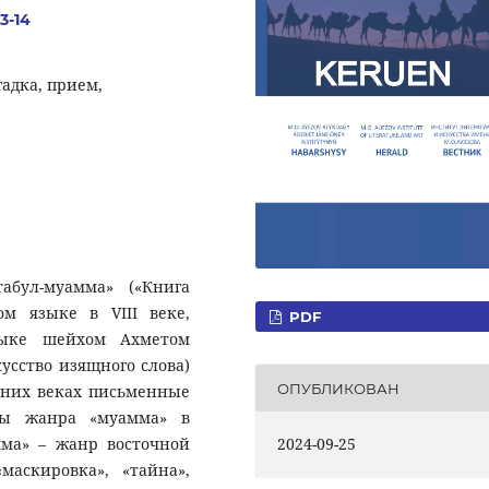
3-14
гадка, прием,
абул-муамма» («Книга
ом языке в VIII веке,
PDF
зыке шейхом Ахметом
усство изящного слова)
ОПУБЛИКОВАН
дних веках письменные
цы жанра «муамма» в
мма» – жанр восточной
2024-09-25
маскировка», «тайна»,