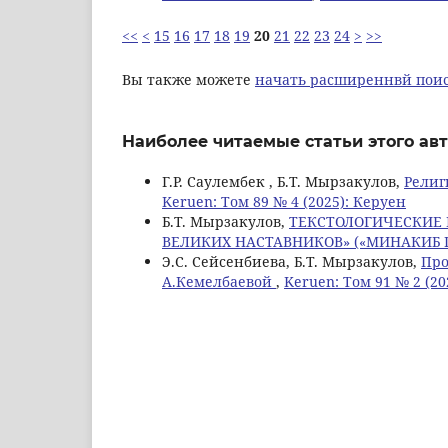
<<
<
15
16
17
18
19
20
21
22
23
24
>
>>
Вы также можете
начать расширеннвй поис
Наиболее читаемые статьи этого авт
Г.Р. Саулембек , Б.Т. Мырзакулов,
Религ
Keruen: Том 89 № 4 (2025): Керуен
Б.Т. Мырзакулов,
ТЕКСТОЛОГИЧЕСКИЕ
ВЕЛИКИХ НАСТАВНИКОВ» («МИНАКИБ 
Э.С. Сейсенбиева, Б.Т. Мырзакулов,
Про
А.Кемелбаевой
,
Keruen: Том 91 № 2 (20