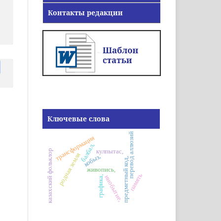
Контакты редакции
Ключевые слова
перевод аллюзий
трансформация
балбал,
кулпытас,
казахский фольклор
родная земля
кобыз,
предметный код,
живопись,
память
инобытие,
графика,