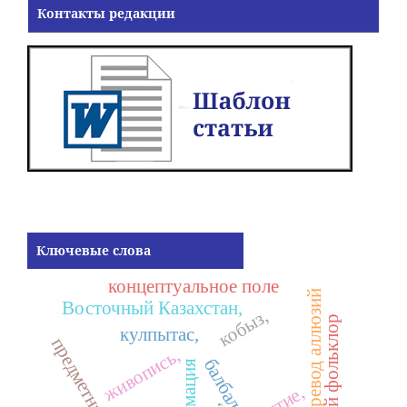
Контакты редакции
Ключевые слова
концептуальное поле
перевод аллюзий
Восточный Казахстан,
кобыз,
казахский фольклор
кулпытас,
предметный код,
живопись,
балбал,