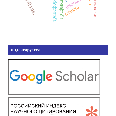
трансформация
инобытие,
графика,
память
Индексируется