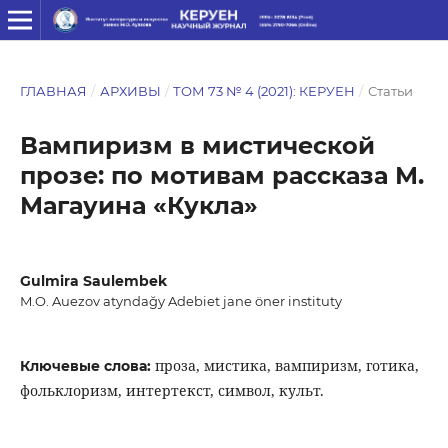
ГЛАВНАЯ
/
АРХИВЫ
/
ТОМ 73 № 4 (2021): КЕРУЕН
/
Статьи
Вампиризм в мистической
прозе: по мотивам рассказа М.
Магауина «Кукла»
Gulmira Saulembek
M.O. Auezov atyndağy Adebiet jane öner instituty
прозa, мистикa, вампиризм, готика,
Ключевые слова:
фольклоризм, интертекст, символ, культ.