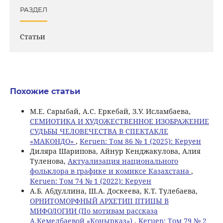
РАЗДЕЛ
Статьи
Похожие статьи
M.E. Сарыбай, А.С. Еркебай, З.У. Исламбаева,
СЕМИОТИКА И ХУДОЖЕСТВЕННОЕ ИЗОБРАЖЕНИЕ
СУДЬБЫ ЧЕЛОВЕЧЕСТВА В СПЕКТАКЛЕ
«МАКОНДО»
,
Keruen: Том 86 № 1 (2025): Керуен
Диляра Шарипова, Айнур Кенджакулова, Алия
Туленова,
Актуализация национального
фольклора в графике и комиксе Казахстана
,
Keruen: Том 74 № 1 (2022): Керуен
А.Б. Абдуллина, Ш.А. Доскеева, К.Т. Тулебаева,
ОРНИТОМОРФНЫЙ АРХЕТИП ПТИЦЫ В
МИФОЛОГИИ (По мотивам рассказа
А.Кемелбаевой «Конырказ»)
,
Keruen: Том 79 № 2