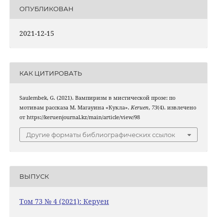
ОПУБЛИКОВАН
2021-12-15
КАК ЦИТИРОВАТЬ
Saulembek, G. (2021). Вампиризм в мистической прозе: по
мотивам рассказа М. Магауина «Кукла».
Keruen
,
73
(4). извлечено
от https://keruenjournal.kz/main/article/view/98
Другие форматы библиографических ссылок
ВЫПУСК
Том 73 № 4 (2021): Керуен