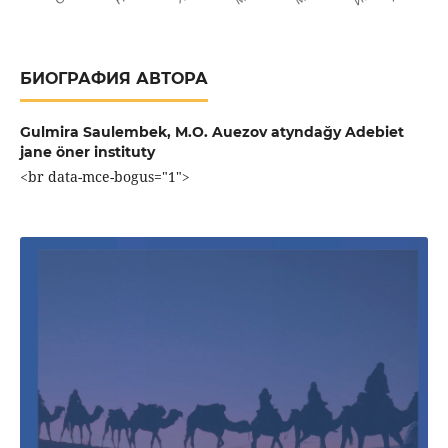
БИОГРАФИЯ АВТОРА
Gulmira Saulembek,
M.O. Auezov atyndağy Adebiet
jane öner instituty
<br data-mce-bogus="1">