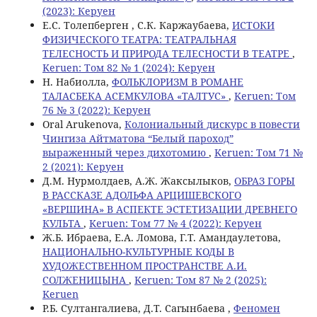
(2023): Керуен
Е.С. Толепберген , С.К. Каржаубаева,
ИСТОКИ
ФИЗИЧЕСКОГО ТЕАТРА: ТЕАТРАЛЬНАЯ
ТЕЛЕСНОСТЬ И ПРИРОДА ТЕЛЕСНОСТИ В ТЕАТРЕ
,
Keruen: Том 82 № 1 (2024): Керуен
Н. Набиолла,
ФОЛЬКЛОРИЗМ В РОМАНЕ
ТАЛАСБЕКА АСЕМКУЛОВА «ТАЛТУС»
,
Keruen: Том
76 № 3 (2022): Керуен
Oral Arukenova,
Колониальный дискурс в повести
Чингиза Айтматова “Белый пароход”
выраженный через дихотомию
,
Keruen: Том 71 №
2 (2021): Керуен
Д.М. Нурмолдаев, А.Ж. Жаксылыков,
ОБРАЗ ГОРЫ
В РАССКАЗЕ АДОЛЬФА АРЦИШЕВСКОГО
«ВЕРШИНА» В АСПЕКТЕ ЭСТЕТИЗАЦИИ ДРЕВНЕГО
КУЛЬТА
,
Keruen: Том 77 № 4 (2022): Керуен
Ж.Б. Ибраева, E.A. Ломова, Г.Т. Амандaулетова,
НАЦИОНАЛЬНО-КУЛЬТУРНЫЕ КОДЫ В
ХУДОЖЕСТВЕННОМ ПРОСТРАНСТВЕ А.И.
СОЛЖЕНИЦЫНА
,
Keruen: Том 87 № 2 (2025):
Keruen
Р.Б. Султангалиева, Д.Т. Сагынбаева ,
Феномен