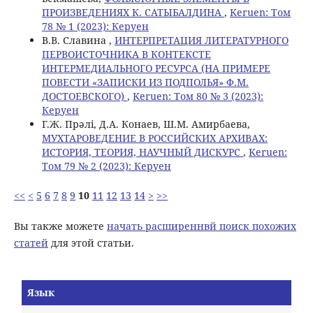
ПРОИЗВЕДЕНИЯХ К. САТЫБАЛДИНА
,
Keruen: Том
78 № 1 (2023): Керуен
В.В. Славина ,
ИНТЕРПРЕТАЦИЯ ЛИТЕРАТУРНОГО
ПЕРВОИСТОЧНИКА В КОНТЕКСТЕ
ИНТЕРМЕДИАЛЬНОГО РЕСУРСА (НА ПРИМЕРЕ
ПОВЕСТИ «ЗАПИСКИ ИЗ ПОДПОЛЬЯ» Ф.М.
ДОСТОЕВСКОГО)
,
Keruen: Том 80 № 3 (2023):
Керуен
Г.Ж. Прәлі, Д.А. Конаев, Ш.М. Амирбаева,
МУХТАРОВЕДЕНИЕ В РОССИЙСКИХ АРХИВАХ:
ИСТОРИЯ, ТЕОРИЯ, НАУЧНЫЙ ДИСКУРС
,
Keruen:
Том 79 № 2 (2023): Керуен
<<
<
5
6
7
8
9
10
11
12
13
14
>
>>
Вы также можете
начать расширеннвй поиск похожих
статей
для этой статьи.
Язык