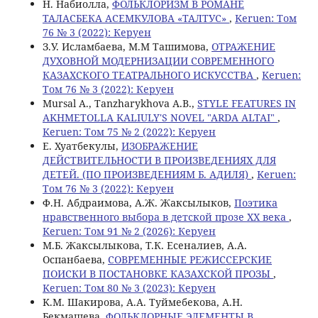
Н. Набиолла,
ФОЛЬКЛОРИЗМ В РОМАНЕ
ТАЛАСБЕКА АСЕМКУЛОВА «ТАЛТУС»
,
Keruen: Том
76 № 3 (2022): Керуен
З.У. Исламбаева, М.M Ташимова,
ОТРАЖЕНИЕ
ДУХОВНОЙ МОДЕРНИЗАЦИИ СОВРЕМЕННОГО
КАЗАХСКОГО ТЕАТРАЛЬНОГО ИСКУССТВА
,
Keruen:
Том 76 № 3 (2022): Керуен
Mursal A., Tanzharykhova A.B.,
STYLE FEATURES IN
AKHMETOLLA KALIULY'S NOVEL "ARDA ALTAI"
,
Keruen: Том 75 № 2 (2022): Керуен
Е. Хуатбекулы,
ИЗОБРАЖЕНИЕ
ДЕЙСТВИТЕЛЬНОСТИ В ПРОИЗВЕДЕНИЯХ ДЛЯ
ДЕТЕЙ. (ПО ПРОИЗВЕДЕНИЯМ Б. АДИЛЯ)
,
Keruen:
Том 76 № 3 (2022): Керуен
Ф.Н. Абдраимова, А.Ж. Жаксылыков,
Поэтика
нравственного выбора в детской прозе ХХ века
,
Keruen: Том 91 № 2 (2026): Керуен
М.Б. Жаксылыкова, Т.К. Есеналиев, А.А.
Оспанбаева,
СОВРЕМЕННЫЕ РЕЖИССЕРСКИЕ
ПОИСКИ В ПОСТАНОВКЕ КАЗАХСКОЙ ПРОЗЫ
,
Keruen: Том 80 № 3 (2023): Керуен
K.M. Шакирова, А.А. Туймебекова, А.Н.
Бекмашева,
ФОЛЬКЛОРНЫЕ ЭЛЕМЕНТЫ В