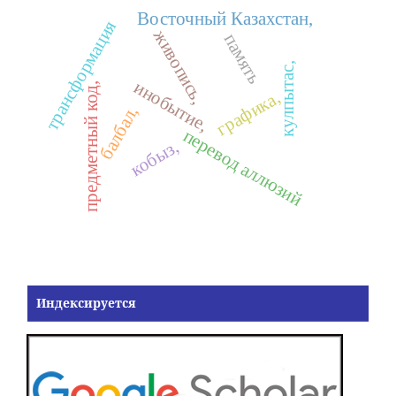
Восточный Казахстан,
трансформация
живопись,
память
кулпытас,
инобытие,
предметный код,
графика,
балбал,
перевод аллюзий
кобыз,
Индексируется