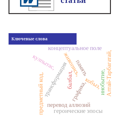
Ключевые слова
концептуальное поле
Алтай-Тарбагатай,
живопись,
кулпытас,
память
трансформация
инобытие,
балбал,
предметный код,
кобыз,
графика,
перевод аллюзий
героические эпосы