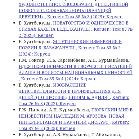
ХУДОЖЕСТВЕННОЕ СВОЕОБРАЗИЕ ДЕТЕКТИВНОЙ
ПОВЕСТИ С. ОЛЖАБАЯ «НОЧЬ ПЛАЧУЩЕЙ
ДЕВУШКИ»
,
Keruen: Том 88 № 3 (2025): Керуен
Е. Хуатбекулы,
НОВАТОРСТВО И ОДИНОЧЕСТВО В
СТИХАХ БАХЫТА БЕДЕЛХАНУЛЫ
,
Keruen: Том 87 №
2 (2025): Keruen
Е. Хуатбекулы,
ЭСТЕТИЧЕСКИЕ ИЗМЕРЕНИЯ В
ПОЭЗИИ Б. БАБАЖАНУЛИ
,
Keruen: Том 83 № 2
(2024): Керуен
Г.М. Токтар, Ж.Б. Сарсенбаева, А.П. Курманбаева,
ИДЕЯ НЕЗАВИСИМОСТИ В ТВОРЧЕСТЕ ПИСАТЕЛЕЙ
АЛАША И ВОПРОСЫ НАЦИОНАЛЬНЫХ ЦЕННОСТЕЙ
,
Keruen: Том 85 № 4 (2024): Керуен
Е. Хуатбекулы,
ИЗОБРАЖЕНИЕ
ДЕЙСТВИТЕЛЬНОСТИ В ПРОИЗВЕДЕНИЯХ ДЛЯ
ДЕТЕЙ. (ПО ПРОИЗВЕДЕНИЯМ Б. АДИЛЯ)
,
Keruen:
Том 76 № 3 (2022): Керуен
Г.Ж. Пирали, А.П. Курманбаева,
ТЮРКСКИЙ МИР В
НЕИЗВЕСТНОМ НАСЛЕДИИ М. АУЭЗОВА: НОВАЯ
ИНТЕРПРЕТАЦИЯ И НАУЧНЫЙ ДИСКУРС
,
Keruen:
Том 87 № 2 (2025): Keruen
Е. Хуатбекулы, А.З. Нурақбаева, Г. Абиханова,