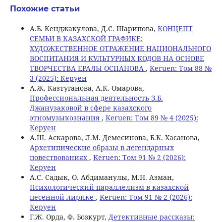
Похожие статьи
А.Б. Кенджакулова, Д.С. Шарипова,
КОНЦЕПТ
СЕМЬИ В КАЗАХСКОЙ ГРАФИКЕ:
ХУДОЖЕСТВЕННОЕ ОТРАЖЕНИЕ НАЦИОНАЛЬНОГО
ВОСПИТАНИЯ И КУЛЬТУРНЫХ КОДОВ НА ОСНОВЕ
ТВОРЧЕСТВА ЕРАЛЫ ОСПАНОВА
,
Keruen: Том 88 №
3 (2025): Керуен
А.Ж. Казтуганова, А.К. Омарова,
Профессиональная деятельность З.Б.
Джанузаковой в сфере казахского
этномузыкознания
,
Keruen: Том 89 № 4 (2025):
Керуен
А.Ш. Аскарова, Л.М. Демесинова, Б.К. Хасанова,
Архетипические образы в легендарных
повествованиях
,
Keruen: Том 91 № 2 (2026):
Керуен
А.С. Садык, О. Абдиманулы, M.Н. Азман,
Психологический параллелизм в казахской
песенной лирике
,
Keruen: Том 91 № 2 (2026):
Керуен
Г.Ж. Орда, Ф. Бозкурт,
Детективные рассказы: