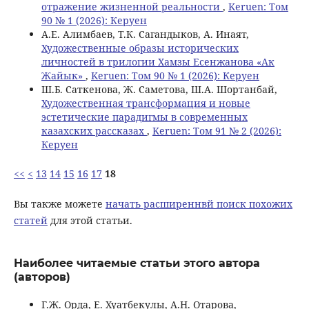
отражение жизненной реальности
,
Keruen: Том
90 № 1 (2026): Керуен
А.Е. Алимбаев, Т.К. Сагандыков, А. Инаят,
Художественные образы исторических
личностей в трилогии Хамзы Есенжанова «Ак
Жайык»
,
Keruen: Том 90 № 1 (2026): Керуен
Ш.Б. Саткенова, Ж. Саметова, Ш.А. Шортанбай,
Художественная трансформация и новые
эстетические парадигмы в современных
казахских рассказах
,
Keruen: Том 91 № 2 (2026):
Керуен
<<
<
13
14
15
16
17
18
Вы также можете
начать расширеннвй поиск похожих
статей
для этой статьи.
Наиболее читаемые статьи этого автора
(авторов)
Г.Ж. Орда, Е. Хуатбекулы, А.Н. Отарова,